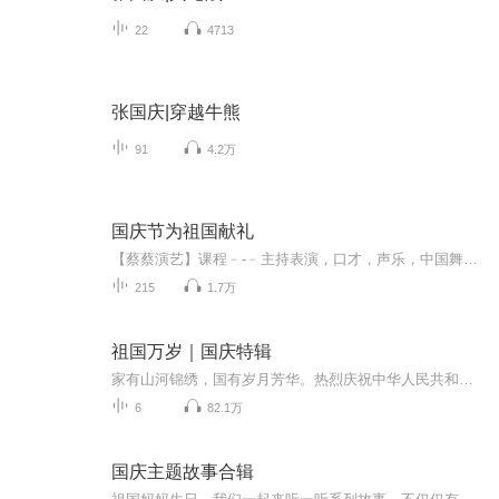
22
4713
张国庆|穿越牛熊
91
4.2万
国庆节为祖国献礼
【蔡蔡演艺】课程﹣-﹣主持表演，口才，声乐，中国舞，民族舞。独特的小舞台，专业的录音棚，每一位同学都能成为优秀的小明星。独特的教学模式，轻松上课，快乐学习！知名主持人，舞蹈家，高级教师任职授课！江南总校：河沟街42号三楼 18545856430江北分校...
215
1.7万
祖国万岁｜国庆特辑
家有山河锦绣，国有岁月芳华。热烈庆祝中华人民共和国成立73周年！
6
82.1万
国庆主题故事合辑