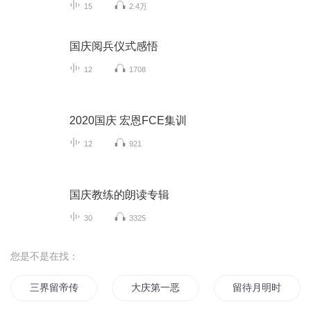
15
2.4万
国庆阅兵仪式感悟
12
1708
2020国庆 宏恩FCE集训
12
921
国庆教练的朗读专辑
30
3325
您是不是在找：
三界留帝传
大庆第一恶
留待月明时