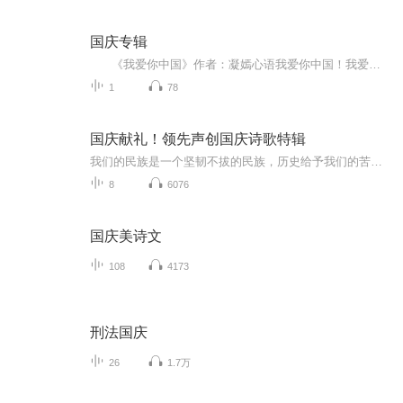
国庆专辑
《我爱你中国》作者：凝嫣心语我爱你中国！我爱你春天蓬勃的秧苗；我爱你秋日金黄的硕果。我爱你中国！我爱你青松气质，我爱你红梅品格！我爱你家乡的甜蔗好像乳汁滋润着我的心窝。我爱你中国，我要把最美的歌儿献给你，我的母亲我的祖国。我爱你中国，我爱...
1
78
国庆献礼！领先声创国庆诗歌特辑
我们的民族是一个坚韧不拔的民族，历史给予我们的苦难都变成了闪着金光的勋章！我们的国家是一个龙腾虎跃的国家，那条巨龙正以不可阻挡之势崛起于神奇的东方！------------------------------------------------值此祖国70周年华诞之际，领先声创以诗歌向祖国献礼！用我们的声音、用我们的热血、用我们的灵魂诵读经典爱国篇章，歌颂我们的祖国！永远繁荣富强！
8
6076
国庆美诗文
108
4173
刑法国庆
26
1.7万