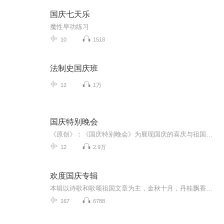
国庆七天乐
魔性早功练习
10
1518
法制史国庆班
12
1万
国庆特别晚会
《原创》：《国庆特别晚会》为展现国庆的喜庆与祖国的深情我将以具体的场景切入从清晨升旗的庄严到街头巷尾的欢庆到历史与当下的交融，用优美的笔触传递对祖国的热爱与自豪！用诗歌和情感美文形式，歌颂祖国的繁荣富强，祝人民幸福安康！
12
2.9万
欢度国庆专辑
本辑以诗歌和歌颂祖国文章为主，金秋十月，丹桂飘香，在这个充满丰收喜悦的季节里，我们满怀激动和自豪，迎来了中华人民共和国76周年华诞。这不仅是一个庄重的纪念日，更是全体中华儿女共同欢庆的盛大的节日，承载着深厚的民族情感和历史意义.
167
6788