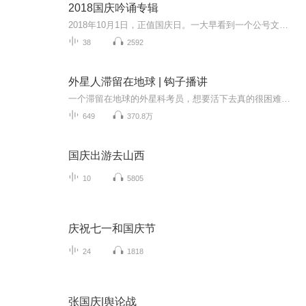
2018国庆吟诵专辑
2018年10月1日，正值国庆日。一大早看到一个公号文章，正是文天祥的《己卯十月一日至燕越五日罹狴犴有感而赋》。当然，彼十一非当今的十一。不过数字的巧合还是让人感触，今天拿来读一读，体味一番历史英杰的民族情怀，恰也当时。 根据诗题来看，这组诗是写于十月一日至十月五日之间，是文天祥被俘之后所作，这些诗作不仅有凛凛正气，更也能看的到他百端交集的复杂情感。另一首于右任先生的《望大陆》，微信公号有称《望乡》，一句“山之上国之殇”荡气回肠，一并兴起拿来读了一读。仓促间多有瑕疵...
38
2592
外星人滞留在地球 | 钩子播讲
一个滞留在地球的外星科考员，想要活下去真的很困难呢。我，外星人！外星人修炼功法见过没？奇葩外星人见过没？其实本书没有不奇葩的人~各个奇葩 哈哈哈希望你喜欢~练习开讲了~
649
370.8万
国庆出游去山西
10
5805
庆祝七一和国庆节
24
1818
张国庆|舆论战