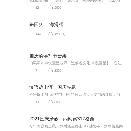
祖国妈妈生日，我们一起来听一听系列故事。不仅仅有《我的祖国》，还有红军故事，也有关于战争的故事，让大家体会到和平年代的不易。
12
2600
陈国庆-上海滑稽
149
126.8万
国庆诵读打卡合集
扫码添加声悦童星老师【造梦者文化-声悦童星】，备注“诵读打卡”报名，已添加好友的，直接发送“诵读打卡”报名，报名成功后进入社群。
7
2303
慢语诉山河｜国庆特辑
慢语诉山河·国庆特辑 序 当秋风掠过天安门的红墙，当桂香漫过万里长江的碧波，我总愿慢下脚步，以声为笔，轻轻描摹这山河的模样。 不必追赶喧嚣的潮，也无需堆砌华丽的词——这一辑里，每一段朗诵都是心底的低语：是对着塞北草原的星子说“国泰”，是向着...
13
808
2021国庆摩旅，丙察察317格聂
今年丙察察进藏，然后经昌都走317过德格，然后格聂南线，最后沙溪古镇收尾。