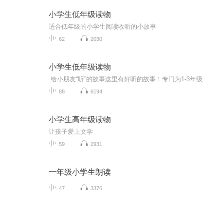
小学生低年级读物
适合低年级的小学生阅读收听的小故事
62
2030
小学生低年级读物
给小朋友“听”的故事这里有好听的故事！专门为1-3年级小朋友准备。用耳朵听故事，不伤眼睛。有叔叔阿姨用有趣的声音扮演角色，还有好听的音乐和音效，就像在看“声音电影”。可以在睡前听、在车里听，随时随地开始一场小冒险。听着听着，你就会爱上故事...
88
6194
小学生高年级读物
让孩子爱上文学
59
2931
一年级小学生朗读
47
3376