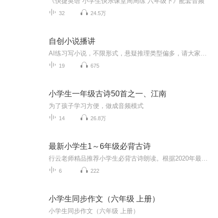
《快捷英语 小学生快乐课堂周周练 六年级下》配套音频
32
24.5万
自创小说播讲
AI练习写小说，不限形式，悬疑推理类型偏多，请大家点赞评论订阅，谢谢！
19
675
小学生一年级古诗50首之一、江南
为了孩子学习方便，做成音频模式
14
26.8万
最新小学生1～6年级必背古诗
行云老师精品推荐小学生必背古诗朗读。根据2020年最新教材编排顺序按年级分册朗读。让孩子在最短的时间内会背全套教材的古诗词，同时受到一定的朗读熏陶和指导。家长可以跟孩子一起朗读，培养亲子之间的感情。行云老师薇【a03271688】
6
222
小学生同步作文（六年级 上册）
小学生同步作文（六年级 上册）