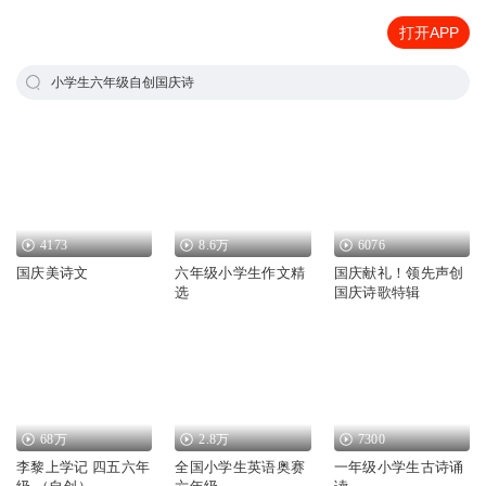
打开APP
小学生六年级自创国庆诗
4173
8.6万
6076
国庆美诗文
六年级小学生作文精
国庆献礼！领先声创
选
国庆诗歌特辑
68万
2.8万
7300
李黎上学记 四五六年
全国小学生英语奥赛
一年级小学生古诗诵