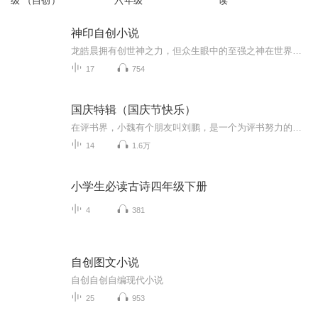
级 （自创）
六年级
读
神印自创小说
龙皓晨拥有创世神之力，但众生眼中的至强之神在世界中只是神律一派的下五神之一，龙皓晨身上带着不少秘密，他是众神所知的玄机，也是超脱的外界之人，众生、众神眼中的世界之外到底是什么？随着龙皓晨能力的提升，更多的秘密被挖掘而出……
17
754
国庆特辑（国庆节快乐）
在评书界，小魏有个朋友叫刘鹏，是一个为评书努力的小伙子。在2021年国庆期间，他想弄个特辑，便烦劳我给他录个爱国题材的评书小段儿。这种事情，不是特殊情况，小魏一般不会拒绝，也就给其录了一个《鲁迅踢鬼》，等他传完，我再传到我的专辑里。另外，小...
14
1.6万
小学生必读古诗四年级下册
4
381
自创图文小说
自创自创自编现代小说
25
953