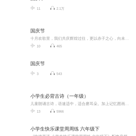
11
2.1万
国庆节
十月欢歌里，我们共庆辉煌过往，更以赤子之心，向未来书写滚烫的誓言——这盛世，值得我们以热爱相拥。
10
465
国庆节
3
543
小学生必背古诗（一年级）
儿童朗诵古诗，语速适中，适合磨耳朵。加上记忆图画和记忆词更适合小朋友背诵古诗和了解古诗意思。
13
5966
小学生快乐课堂周周练 六年级下