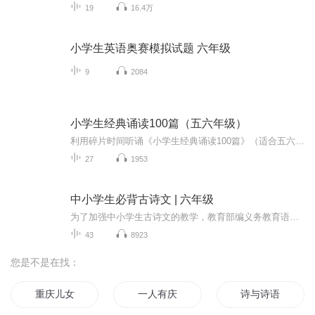
19
16.4万
小学生英语奥赛模拟试题 六年级
9
2084
小学生经典诵读100篇（五六年级）
利用碎片时间听诵《小学生经典诵读100篇》（适合五六年级），每首诗按照 “诗词诵读 -- 逐句释义 -- 诵读指导 -- 再次诵读 ” 的内容展开，希望能够帮助到小学生朋友们在反复听颂中理解和记忆。
27
1953
中小学生必背古诗文 | 六年级
为了加强中小学生古诗文的教学，教育部编义务教育语文教科书大幅增加了古诗文篇目，并指定了中小学生课内外必背古诗文的篇目和数量，这对于广大中小学生来说是必须达到的基本要求。本作品是六年级部编教材规定课内外必背古诗文的完美呈现。在忠于原作基础...
43
8923
您是不是在找：
重庆儿女
一人有庆
诗与诗语