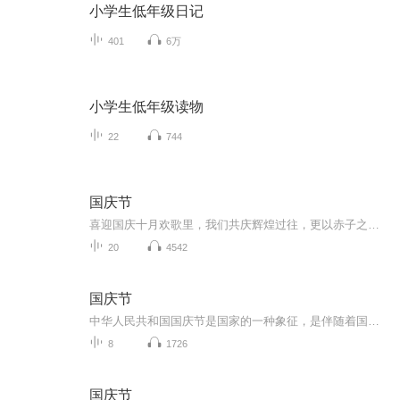
小学生低年级日记
401
6万
小学生低年级读物
22
744
国庆节
喜迎国庆十月欢歌里，我们共庆辉煌过往，更以赤子之心，向未来书写滚烫的誓言——这盛世，值得我们以热爱相拥。
20
4542
国庆节
中华人民共和国国庆节是国家的一种象征，是伴随着国家的出现而出现的。让我们用诗歌朗诵歌颂祖国的繁荣富强，国泰民安。
8
1726
国庆节