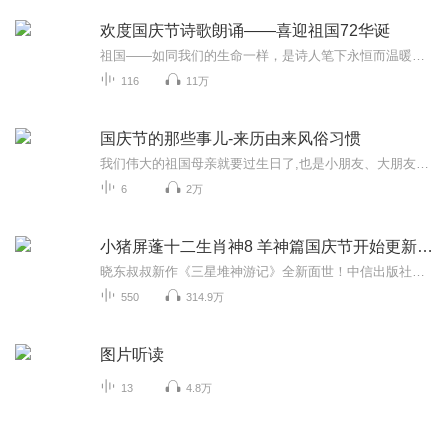
欢度国庆节诗歌朗诵——喜迎祖国72华诞
祖国——如同我们的生命一样，是诗人笔下永恒而温暖的主题。在祖国72周年华诞来临之际，特创建这个诗歌朗诵专辑，诵读经典爱国篇章，和大家一起歌颂祖国，向国庆的献礼！祝愿伟大的祖国繁荣富强，祝愿大家国庆节快乐，度过平安快乐的黄金周假期！
116
11万
国庆节的那些事儿-来历由来风俗习惯
我们伟大的祖国母亲就要过生日了,也是小朋友、大朋友们最喜欢的“国庆小长假”或说“黄金周”还有说”国庆7天乐”的，说法真是不一而足。那么“国庆节”是怎么来的？自古以来国庆节怎么庆贺？新中国国庆节的来历，以及新中国国庆节的庆贺方式又有哪些呢？ ...
6
2万
小猪屏蓬十二生肖神8 羊神篇国庆节开始更新啦！
晓东叔叔新作《三星堆神游记》全新面世！中信出版社出版！京东当当淘宝均有售！点蓝色字收听——《小猪屏蓬爆笑日记2024》《小猪屏蓬爆笑日记2》《小猪屏蓬爆笑日记1》让你笑得喘不上气！《我进故宫当富翁——小猪屏蓬故宫财商笔记》教你成为大富翁！《小...
550
314.9万
图片听读
13
4.8万