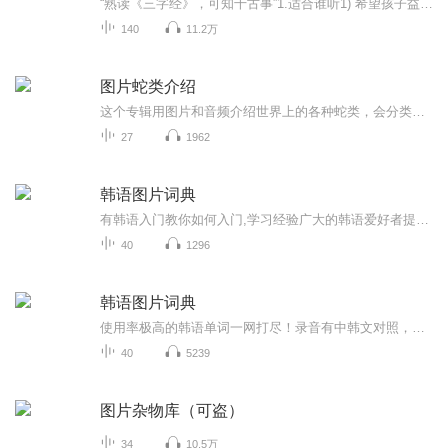
“熟读《三字经》，可知千古事”1.适合谁听1) 希望孩子益智启蒙，增长见闻，开阔视野，陶冶情操的家长和老师们；2) 课本或业余读物为章太炎先生增订本《三字经》的小朋友们；3) 想通过单集循环播放，加深印象进而达到背诵《三字经》的听友们；4)需要边听边看文字及读音的小伙伴们；5)传统文化爱好者。 2.专辑亮点1）录制背景：应听友们私信要求，特创建本专辑;2）版本选择：近一个世纪以来，流传最广的，章太炎先生《三字经》增订本;3）录制形式：无背景音乐，逐句诵读,每集一组（四...
140
11.2万
图片蛇类介绍
这个专辑用图片和音频介绍世界上的各种蛇类，会分类别介绍，如有错误欢迎指正。
27
1962
韩语图片词典
有韩语入门教你如何入门,学习经验广大的韩语爱好者提供自己学习的心得体会;韩语词汇包含各类词汇满足你各个方面的需求;韩语阅读:韩国古今各种书籍、童话、谚语等的阅读;韩语...
40
1296
韩语图片词典
使用率极高的韩语单词一网打尽！录音有中韩文对照，方便同学们在路上收听磨耳朵！更多韩语学习的内容，欢迎关注订阅“韩语助手FM” ：）
40
5239
图片杂物库（可盗）
34
10.5万