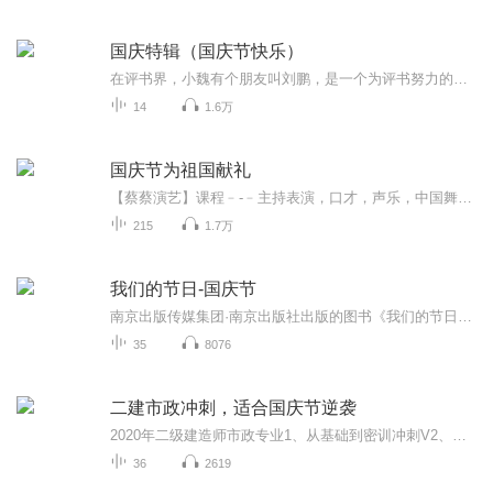
国庆特辑（国庆节快乐）
在评书界，小魏有个朋友叫刘鹏，是一个为评书努力的小伙子。在2021年国庆期间，他想弄个特辑，便烦劳我给他录个爱国题材的评书小段儿。这种事情，不是特殊情况，小魏一般不会拒绝，也就给其录了一个《鲁迅踢鬼》，等他传完，我再传到我的专辑里。另外，小...
14
1.6万
国庆节为祖国献礼
【蔡蔡演艺】课程﹣-﹣主持表演，口才，声乐，中国舞，民族舞。独特的小舞台，专业的录音棚，每一位同学都能成为优秀的小明星。独特的教学模式，轻松上课，快乐学习！知名主持人，舞蹈家，高级教师任职授课！江南总校：河沟街42号三楼 18545856430江北分校...
215
1.7万
我们的节日-国庆节
南京出版传媒集团·南京出版社出版的图书《我们的节日》通过对中国节日文化和节日意义进行深度的挖掘，面向青少年群体构建独具特色的栏目内容，以此丰富春节、元宵节、清明节、端午节、七夕节、中秋节、重阳节等传统节日；六一节、教师节、国庆节等新兴节日的文化内涵和表现形式。促进青少年形成新的节日习俗，提升节日仪式感、认同感。音频作品由金陵朗读者联盟志愿者朗诵，南京音像出版社、金陵图书馆联合制作。
35
8076
二建市政冲刺，适合国庆节逆袭
2020年二级建造师市政专业1、从基础到密训冲刺V2、从精华课程到超压密押V3、0基础同步更新v4、持续更新到2020年考试V5、只要你跟着学让你一次稳拿证V6、渠道超压压题，超压三页纸等独家绝密压题!
36
2619