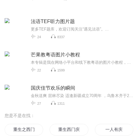
法语TEF听力图片题
更多TEF题库，欢迎订阅关注“遇见法语”。...
24
8337
芒果教粤语图片小教程
本专辑是我在网络小平台和线下教粤语的图片小教程，做成图片是方便传播保存下来哦！这些教程涉及生活各方面，而且是基础加地道口语都有，非常实用，建议保存！
22
1599
国庆佳节欢乐的瞬间
金秋送爽 层林尽染 适逢新疆成立70周年 ，乌鲁木齐于2025年9月23日迎来党中央和习大大带领的慰问团。新疆各族群众欢欣鼓舞，热烈欢迎。
27
1311
您是不是在找：
重生之西门庆
重生西门庆
一人有庆