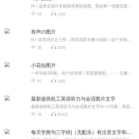
Hi！这里全是叶罗丽精灵梦的美图。我在每一张图后面都给大家留了点时间让大家把喜欢的图保存下来。如果你觉得这个图不太清晰，你可以私信找我要原图哦！
23
1.8万
有声の图片
hi～这里四分之三怜，00后清新主播小姐姐～这个专辑是由四分之三怜与微笑小熊工作室合作出版，由于都是千怜的工作室，所以质量保障十分，如果您恶意差评，说明您眼睛要么是x了，要么就是您道德有问题～好啦，也当作是千怜500粉丝的福利专辑叭别对我说我喜欢你你廉价的喜欢抵不上夏天的一根雪糕
15
2035
小花仙图片
一年目标100集。给个好评呗！彩蛋更精彩。－－ 主播 贝瑞吖也叫逆光小爱
57
5.8万
最新值班机工英语听力与会话图片文字
最新值班机工英语听力与会话图片文字Hi~小可爱，我是春风，满心欢喜，满眼是你，用心陪伴每一个真爱粉！茫茫喜马，与你有缘相遇，我不胜欢喜。我想在每一个你难熬的时刻陪伴你、在你独自疗伤的路上安抚你、在你内心浮躁的时刻宠爱你......真心希望我的用心...
70
23.4万
每天学两句三字经|（无配乐）有注音文字和图片