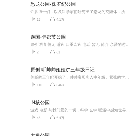
恐龙公园•侏罗纪公园
许多博士们，以及科学家们研究出了恐龙的克隆体，所以我开了一个叫做侏罗纪公园的恐龙公园，把这些恐龙克隆体放在它们地盘。游客们来参观。但是却又重重难关在等待着我们，我们要一步一步地去打败重重困难。让我们的侏罗纪公园更加的火热起来，让现代的人...
13
4.1万
泰国-乍都节公园
票价详情 暂无 适宜 四季皆宜 电话 暂无 简介 亲爱的游客朋友，现在我们来到的是乍都节公园，它是曼谷最古老的公立公园之一，让我们一起去逛一逛吧。乍都节公园是1975年由泰国国家铁路局捐献土地建筑而成。公园内环境静雅、草坪碧绿、鲜花怒放，是曼谷居民...
2
61
原创:听帅帅姐姐讲三年级日记
美腻的三年纪开始了，帅帅宝贝步入中年级。紧张的学习和生活之余，会有哪些有趣的事情发生呢？让我们一起拭目以待，跟着帅帅姐姐的声音，共同见证帅帅宝贝的三年级每一天。
110
6463
IN核公园
游戏 电影 与我们爱的一切，科学 玄学 唬逼中感知世界。我是克里斯 欢迎来到IN核公园~
45
6.4万
大兔公园