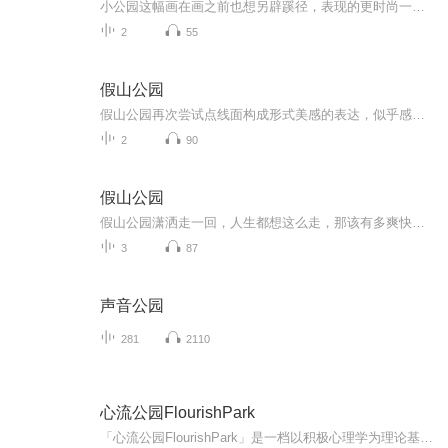
小公园这幅画在画之前也想另辟蹊径，表现的更时尚一些，所以在表现手法上有所不同，同时也在强调疏密与虚实关系。绘画表现最好的是不露痕迹的表现，这样才显得高大上，其水平非同一般，想学其绘画的表现技巧都找不到门路在哪里。你没有他那种感受就是没有...
2
55
假山公园
假山公园再次尝试点线面构成形式美感的表达，似乎感觉更具有绘画感，有绘画的艺术性，有笔墨的味道，浓郁芳香，展现的淋漓尽致，好个痛快的表现与过程。在布局上，稀疏单调的处理技巧贯穿始终，如何在简单中启迪人们想象，又在密集中加以丰富理解，从而使...
2
90
假山公园
假山公园潇洒走一回，人生都想这么走，那该有多爽快啊。在水墨画创作上，又能潇洒且又能展示作品的艺术魅力，体验在舞台上独舞的感觉岂不是很惬意吗？放开自己，任其性情舞文弄墨，在恰到好处之时偃旗息鼓，收的住稳稳妥妥的落下画笔，一幅有张有弛富有节...
3
87
声音公园
281
2110
心流公园FlourishPark
「心流公园FlourishPark」是一档以积极心理学为理论基础，结合MBTI性格类型测试与西方玄学工具人类图的视频播客节目。由MBTI国际认证施测师、职场生存教练Clare小克姐姐和内容策划及节目制作人、人类图解读师车厘子�主理。我们用轻松的方式探索自我，用真...