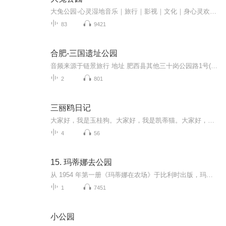
大兔公园·心灵湿地音乐｜旅行｜影视｜文化｜身心灵欢迎来到自由呼吸的第三空间
83
9421
合肥-三国遗址公园
音频来源于链景旅行 地址 肥西县其他三十岗公园路1号(由四里河路或合淮路到大杨镇后转向三十岗方向7公里) 票价描述 成人25元/人；儿童13元/人 开放时间 8:30-17:00 乘车信息 乘公交3、8、22、48、108、114、119、128、143、156、157、232、234路转300路公...
2
801
三丽鸥日记
大家好，我是玉桂狗。大家好，我是凯蒂猫。大家好，我是美乐蒂。大家好，我是库洛米。大家好，我是半鱼人…………欢迎收听三丽鸥日记
4
56
15. 玛蒂娜去公园
从 1954 年第一册《玛蒂娜在农场》于比利时出版，玛蒂娜这个自信、乐观、优雅、独立的女孩已经陪伴了全世界数不清的小读者 69个年头，并广受大家喜爱。她的故事被翻译成 40 多种语言，畅销全球 52 个国家，累计销量超过 1.5 亿册，位居世界童书阅读量前列...
1
7451
小公园