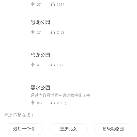
27
1284
恐龙公园
17
2459
恐龙公园
4
1006
黑水公园
通过内容看世界～透过故事聊人生
817
2.99亿
您是不是在找：
最后一个情人节
重庆儿女
超级动物园