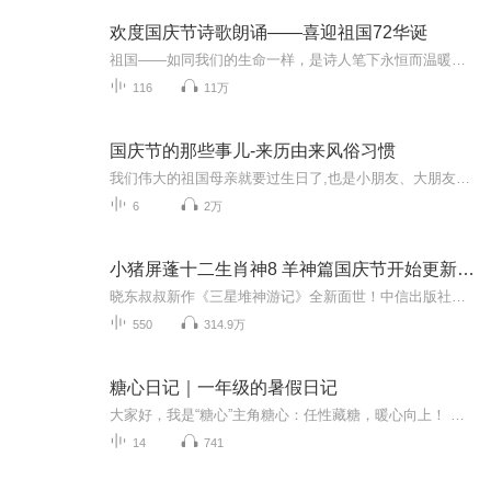
欢度国庆节诗歌朗诵——喜迎祖国72华诞
祖国——如同我们的生命一样，是诗人笔下永恒而温暖的主题。在祖国72周年华诞来临之际，特创建这个诗歌朗诵专辑，诵读经典爱国篇章，和大家一起歌颂祖国，向国庆的献礼！祝愿伟大的祖国繁荣富强，祝愿大家国庆节快乐，度过平安快乐的黄金周假期！
116
11万
国庆节的那些事儿-来历由来风俗习惯
我们伟大的祖国母亲就要过生日了,也是小朋友、大朋友们最喜欢的“国庆小长假”或说“黄金周”还有说”国庆7天乐”的，说法真是不一而足。那么“国庆节”是怎么来的？自古以来国庆节怎么庆贺？新中国国庆节的来历，以及新中国国庆节的庆贺方式又有哪些呢？ ...
6
2万
小猪屏蓬十二生肖神8 羊神篇国庆节开始更新啦！
晓东叔叔新作《三星堆神游记》全新面世！中信出版社出版！京东当当淘宝均有售！点蓝色字收听——《小猪屏蓬爆笑日记2024》《小猪屏蓬爆笑日记2》《小猪屏蓬爆笑日记1》让你笑得喘不上气！《我进故宫当富翁——小猪屏蓬故宫财商笔记》教你成为大富翁！《小...
550
314.9万
糖心日记｜一年级的暑假日记
大家好，我是“糖心”主角糖心：任性藏糖，暖心向上！ 《糖心日记》，是一本大小朋友都可以静下心收听的有声书。我以一年级小女孩的视角，记录真实的家庭烟火、成长细碎日常，用童趣软糯的口语讲述生活小故事。低龄小朋友听着轻松易懂，在故事里学习表达、...
14
741