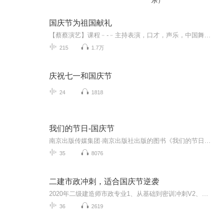
乐）
国庆节为祖国献礼
【蔡蔡演艺】课程﹣-﹣主持表演，口才，声乐，中国舞，民族舞。独特的小舞台，专业的录音棚，每一位同学都能成为优秀的小明星。独特的教学模式，轻松上课，快乐学习！知名主持人，舞蹈家，高级教师任职授课！江南总校：河沟街42号三楼 18545856430江北分校...
215
1.7万
庆祝七一和国庆节
24
1818
我们的节日-国庆节
南京出版传媒集团·南京出版社出版的图书《我们的节日》通过对中国节日文化和节日意义进行深度的挖掘，面向青少年群体构建独具特色的栏目内容，以此丰富春节、元宵节、清明节、端午节、七夕节、中秋节、重阳节等传统节日；六一节、教师节、国庆节等新兴节日的文化内涵和表现形式。促进青少年形成新的节日习俗，提升节日仪式感、认同感。音频作品由金陵朗读者联盟志愿者朗诵，南京音像出版社、金陵图书馆联合制作。
35
8076
二建市政冲刺，适合国庆节逆袭
2020年二级建造师市政专业1、从基础到密训冲刺V2、从精华课程到超压密押V3、0基础同步更新v4、持续更新到2020年考试V5、只要你跟着学让你一次稳拿证V6、渠道超压压题，超压三页纸等独家绝密压题!
36
2619