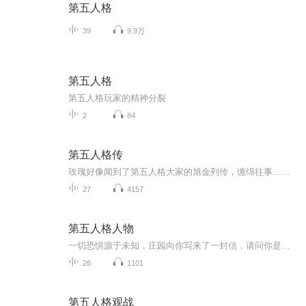
第五人格
39
9.9万
第五人格
第五人格玩家的精神分裂
2
84
第五人格传
玫瑰好像闻到了第五人格大家的旭金列传，缠绵往事……
27
4157
第五人格人物
一切恐惧源于未知，庄园向你写来了一封信，请问你是否要进入庄园了解这里的情况？为什么要急着离开呢？留下吧，永远的留下，什么你想知道我们这的秘密？呵呵，别傻了，你可能对我们这一无所知，一切请听不下线，问你的讲解，注意这一切都是主播的，不靠谱，所以请不要当真，只当游戏就好，接下来是广告，你可以去听哎呀抽奖，哦，不就是酱紫讲的？所以说这个公安局纯属娱乐，不过我还是见你来听一下，因为有好听的歌声，好玩的彩蛋
26
1101
第五人格观战