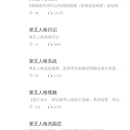
S牌精彩对局可以找我投稿哦（投稿在投稿群）粉丝群在主页有时候会卡看不到投稿须知：素材需要审核，投稿有时候来不及回复可以多和我说一下，希望大家理解
30
15.4万
第五人格日记
第五人格游戏日记
12
5446
第五人格实战
第五人格实战视频，监管求生的素材我都会发在里面，一周更两集，欢迎订阅，如果宝宝们有想看的角色，可以点单！
67
1.2万
第五人格视频
【死亡永久，所以要用入殓使它美丽；美好短暂，所以要用相机将它定格】第五人格视频，含转载，有摄殓向，主推南波兔。
114
9.3万
第五人格杰园恋