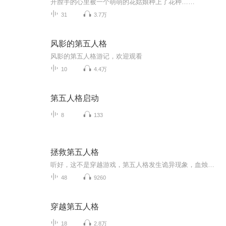
开膛手的心里被一个萌萌的花姑娘种上了花种……
31
3.7万
风影的第五人格
风影的第五人格游记，欢迎观看
10
4.4万
第五人格启动
8
133
拯救第五人格
听好，这不是穿越游戏，第五人格发生诡异现象，血烛病毒，这可以让人忘记身份，普通少女们根据系统来拯救第五人格……精彩冒险正式开始.....
48
9260
穿越第五人格
18
2.8万