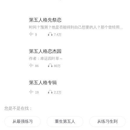
第五人格先祭恋
时间？预测？他是否能得到自己想要的人？那个曾经用命换来的人…
9
7.4万
第五人格恋杰园
作者：幸运四叶草～
86
80万
第五人格专辑
19
2.2万
您是不是在找：
从最强练习生到全球巨星
重生第五人格
从练习生到影帝