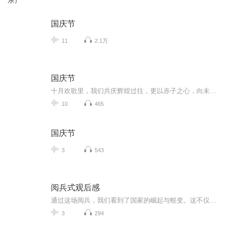
乐）
国庆节
11
2.1万
国庆节
十月欢歌里，我们共庆辉煌过往，更以赤子之心，向未来书写滚烫的誓言——这盛世，值得我们以热爱相拥。
10
465
国庆节
3
543
阅兵式观后感
通过这场阅兵，我们看到了国家的崛起与蜕变。这不仅是军事力量的进步，更是整个民族精神的升华。它让我们明白，只有不断奋进，才能在历史的长河中屹立不倒。身为新时代的一员，我们肩负着传承与发展的使命，要将阅兵带来的震撼转化为前行的动力，在各自的...
3
294