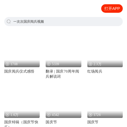
打开APP
一次次国庆阅兵视频
1708
5339
2.3万
国庆阅兵仪式感悟
翻录 | 国庆70周年阅
红场阅兵
兵解说词
1.6万
4542
1726
国庆特辑（国庆节快
国庆节
国庆节