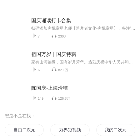
国庆诵读打卡合集
扫码添加声悦童星老师【造梦者文化-声悦童星】，备注“诵读打卡”报名，已添加好友的，直接发送“诵读打卡”报名，报名成功后进入社群。
7
2303
祖国万岁｜国庆特辑
家有山河锦绣，国有岁月芳华。热烈庆祝中华人民共和国成立73周年！
6
82.1万
陈国庆-上海滑稽
149
126.8万
您是不是在找：
自由二次元穿越者
万界短视频系统
我的二次元帝国