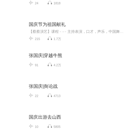
24
1818
国庆节为祖国献礼
【蔡蔡演艺】课程﹣-﹣主持表演，口才，声乐，中国舞，民族舞。独特的小舞台，专业的录音棚，每一位同学都能成为优秀的小明星。独特的教学模式，轻松上课，快乐学习！知名主持人，舞蹈家，高级教师任职授课！江南总校：河沟街42号三楼 18545856430江北分校...
215
1.7万
张国庆|穿越牛熊
91
4.2万
张国庆|舆论战
22
4713
国庆出游去山西
10
5805