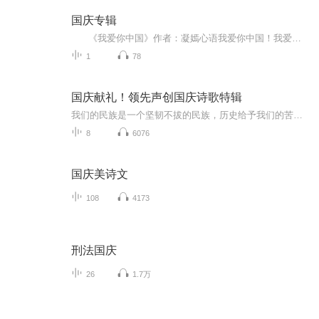
国庆专辑
《我爱你中国》作者：凝嫣心语我爱你中国！我爱你春天蓬勃的秧苗；我爱你秋日金黄的硕果。我爱你中国！我爱你青松气质，我爱你红梅品格！我爱你家乡的甜蔗好像乳汁滋润着我的心窝。我爱你中国，我要把最美的歌儿献给你，我的母亲我的祖国。我爱你中国，我爱...
1
78
国庆献礼！领先声创国庆诗歌特辑
我们的民族是一个坚韧不拔的民族，历史给予我们的苦难都变成了闪着金光的勋章！我们的国家是一个龙腾虎跃的国家，那条巨龙正以不可阻挡之势崛起于神奇的东方！------------------------------------------------值此祖国70周年华诞之际，领先声创以诗歌向祖国献礼！用我们的声音、用我们的热血、用我们的灵魂诵读经典爱国篇章，歌颂我们的祖国！永远繁荣富强！
8
6076
国庆美诗文
108
4173
刑法国庆
26
1.7万