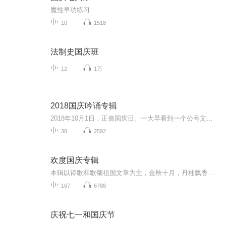
魔性早功练习
10
1518
法制史国庆班
12
1万
2018国庆吟诵专辑
2018年10月1日，正值国庆日。一大早看到一个公号文章，正是文天祥的《己卯十月一日至燕越五日罹狴犴有感而赋》。当然，彼十一非当今的十一。不过数字的巧合还是让人感触，今天拿来读一读，体味一番历史英杰的民族情怀，恰也当时。 根据诗题来看，这组诗是写于十月一日至十月五日之间，是文天祥被俘之后所作，这些诗作不仅有凛凛正气，更也能看的到他百端交集的复杂情感。另一首于右任先生的《望大陆》，微信公号有称《望乡》，一句“山之上国之殇”荡气回肠，一并兴起拿来读了一读。仓促间多有瑕疵...
38
2592
欢度国庆专辑
本辑以诗歌和歌颂祖国文章为主，金秋十月，丹桂飘香，在这个充满丰收喜悦的季节里，我们满怀激动和自豪，迎来了中华人民共和国76周年华诞。这不仅是一个庄重的纪念日，更是全体中华儿女共同欢庆的盛大的节日，承载着深厚的民族情感和历史意义.
167
6788
庆祝七一和国庆节