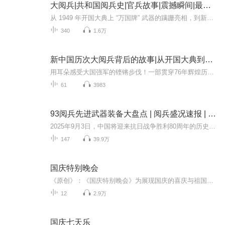
大阅兵|共和国阅兵史|官兵故事|震撼瞬间|最新装备
从 1949 年开国大典上 “万国牌” 武器的蹒跚亮相，到新时代朱日和沙场阅兵的铁甲洪流，新中国历次阅兵不仅是国家实力的硬核展示，更是一部镌刻着热血与信仰的奋斗史诗。这里有鲜为人知的决策细节：1949 年毛泽东主席亲自审定受阅方案，深夜修改游行标语；...
340
1.6万
新中国历次大阅兵背后的故事|从开国大典到九三阅兵
用耳朵感受大国强军的铿锵步伐！一部贯穿76年辉煌历程的声像史诗，一次震撼心灵的强国强军记忆回眸！本专辑将带您穿越时空，回顾从1949年开国大典到2025年抗战胜利80周年历次盛大阅兵。见证人民军队从“万国牌”装备到全部国产化、从骡马化到信息化智能化...
61
3983
93阅兵先进武器装备大盘点 | 阅兵盛况速报 | 纪念抗日战争胜利80周年大阅兵
2025年9月3日，中国将迎来抗日战争胜利80周年的历史性时刻。这一天，首都北京将成为世界瞩目的焦点——一场承载历史荣光与新时代强军使命的盛大阅兵式即将拉开帷幕。这场阅兵不仅是中华民族浴血奋战精神的世纪回响，更是中国和平崛起道路上的恢宏宣言。本...
147
39.9万
国庆特别晚会
《原创》：《国庆特别晚会》为展现国庆的喜庆与祖国的深情我将以具体的场景切入从清晨升旗的庄严到街头巷尾的欢庆到历史与当下的交融，用优美的笔触传递对祖国的热爱与自豪！用诗歌和情感美文形式，歌颂祖国的繁荣富强，祝人民幸福安康！
12
2.9万
国庆七天乐