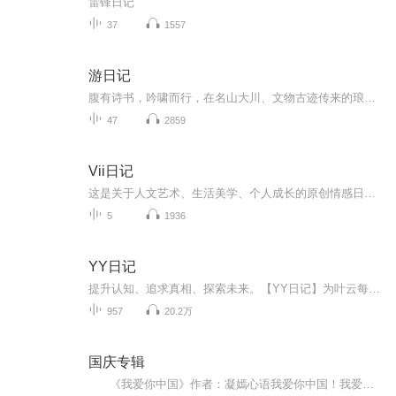
雷锋日记
37
1557
游日记
腹有诗书，吟啸而行，在名山大川、文物古迹传来的琅琅诵读声中，享受到“知识变现”的实惠，更感受到“读万卷书，行万里路”的畅快
47
2859
Vii日记
这是关于人文艺术、生活美学、个人成长的原创情感日记。希望我的每日自我更新，能滋养心灵，伴你前行，收获理想的生活与爱情。主播介绍：画家，资深设计总监，艺术顾问我如何介绍我自己，都不及你参与我的生命之旅。致每一位不可思议小姐与不可能先生
5
1936
YY日记
提升认知、追求真相、探索未来。【YY日记】为叶云每天发表的日记内容，每天1小篇。最新认知都在最新篇章，随着认知不断被颠覆、人生也越来越美好，真正展现了一个穷得只剩追求的产品人的人生成长轨迹，希望对您有所启发。每天早上发表日记，每天晚上录音，上传更新。所有涉及的原创内容版权，全部均归叶云YY所有，即本人所有。想了解更多请查看：
957
20.2万
国庆专辑
《我爱你中国》作者：凝嫣心语我爱你中国！我爱你春天蓬勃的秧苗；我爱你秋日金黄的硕果。我爱你中国！我爱你青松气质，我爱你红梅品格！我爱你家乡的甜蔗好像乳汁滋润着我的心窝。我爱你中国，我要把最美的歌儿献给你，我的母亲我的祖国。我爱你中国，我爱...