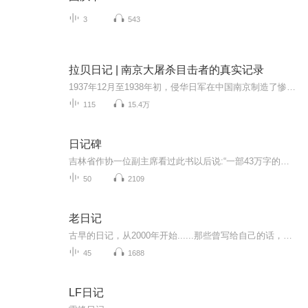
3
543
拉贝日记 | 南京大屠杀目击者的真实记录
1937年12月至1938年初，侵华日军在中国南京制造了惨绝人寰的南京大屠杀，这是日本在中国所犯的累累罪行之一，是中国近代史上极其惨痛的一页。虽然日本当时当权者和后人竭力否认有这样的惨案，企图隐瞒事实真相，但历史不容篡改，不断有南京大屠杀的幸存者...
115
15.4万
日记碑
吉林省作协一位副主席看过此书以后说:“一部43万字的大书，我一口气把它读完。若把这部书拍成电视连续刷，全国人民会哭声一片！”这是一部写冤狱生活的书；写无辜“囚徒”为求得自由而不断抗争的书；是作者以亲身经历研血为墨写就的一部人间悲剧。唐天明一...
50
2109
老日记
古早的日记，从2000年开始......那些曾写给自己的话，还记得多少？生于80年代末，不知道自己的成长经历是否具有某些代表性。主播另一个播客《情绪便利店》点我跳转
45
1688
LF日记