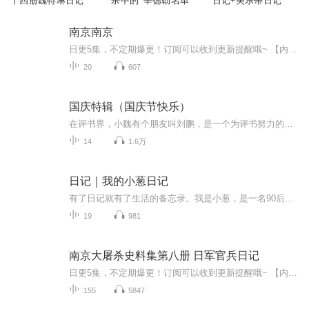
十四册魏特琳日记
杀中的“辛德勒名单”
日记+美乐蒂日记
南京南京
日更5集，不定期爆更！订阅可以收到更新提醒哦~ 【内容简介】 1937年12月13日，日本侵略军占领南京。在华中派遣军司令官松井石根和第六师团长谷寿夫的指挥下，对中国军人和南京百姓进行长达六周的血腥大屠杀，共屠杀南京市民和放下了武器的中国官兵30...
20
607
国庆特辑（国庆节快乐）
在评书界，小魏有个朋友叫刘鹏，是一个为评书努力的小伙子。在2021年国庆期间，他想弄个特辑，便烦劳我给他录个爱国题材的评书小段儿。这种事情，不是特殊情况，小魏一般不会拒绝，也就给其录了一个《鲁迅踢鬼》，等他传完，我再传到我的专辑里。另外，小...
14
1.6万
日记｜我的小葱日记
有了日记就有了生活的备忘录。我是小葱，是一名90后宝妈，也是万千世界中普普通通的一名上班族，年初的时候给自己买了一本日记本，想要记录自己一年中的喜怒哀乐，却总因为这样的那样的原因而搁浅，或许，我可以通过另一种方式来记录……
19
981
南京大屠杀史料集第八册 日军官兵日记
日更5集，不定期爆更！订阅可以收到更新提醒哦~ 【内容简介】 《南京大屠杀史料集8:日军官兵日记》全面系统地介绍了有关南京大屠杀的重要史料,内容包括中国军队为保卫首都南京与来犯日军进行顽强作战的历史档案材料,日军南京大屠杀遇难者尸体掩埋情况...
155
5847