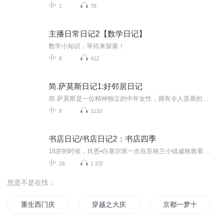
1
78
主播日常日记2【数学日记】
数学小知识，等你来探索！
8
412
简.萨莫斯日记1:好邻居日记
简.萨莫斯是一位精神独立的中年女性，拥有令人羡慕的时尚杂志工作以及上流社会的社交圈。简在失去母亲和丈夫后，对原本的情感和生活状态产生了质疑和思考。
8
1110
书店日记/书店日记2：书店四季
18岁的时候，肖恩•白塞尔第一次在苏格兰小镇威格敦看到那家名叫“书店”（The Book Shop）的书店。他和朋友散步路过，看到堆满书籍的橱窗，对朋友说：“这家店到年底一定倒闭。”十三年后，2001年，肖恩买下了这家书店。起初，肖恩对于如何经营书店一无所...
29
1.3万
您是不是在找：
重生西门庆
穿越之大庆帝国
京都一梦十年春