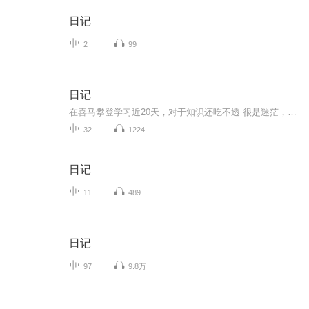
日记
2
99
日记
在喜马攀登学习近20天，对于知识还吃不透 很是迷茫，不比以前画画，该用什么笔了就顺手拿起来作画，这配音不熟练，效果很差，拿不出手！以前用笔记记一些三三两两的往事，现在，我要学会用声音去记录！希望自己能一天天有进步！多多鞭策我吧！不然我会偷懒...
32
1224
日记
11
489
日记
97
9.8万