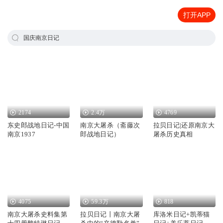
打开APP
国庆南京日记
2174
2.4万
4769
东史郎战地日记-中国
南京大屠杀（斋藤次
拉贝日记|还原南京大
南京1937
郎战地日记）
屠杀历史真相
4075
59.3万
818
南京大屠杀史料集第
拉贝日记丨南京大屠
库洛米日记+凯蒂猫