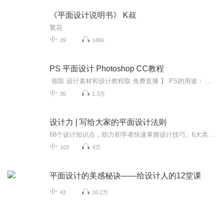
《平面设计说明书》 K叔
繁花
39
1456
PS 平面设计 Photoshop CC教程
领取 设计素材和设计教程取 免费直播 】 PS的用途： 1.平面设计 2.修复照片 3.广告摄影 4.影像创意 5. 艺术文字 6.网页制作 7.建筑效果图后期修饰 8.绘画 9.绘制或处理三维贴图 10.婚纱照片设计 11.视觉创意 12.图标设计 13.界面设计 ...
30
1.3万
设计力 | 写给大家的平面设计法则
68个设计知识点，助力初学者快速掌握设计技巧。6大类案例赏析，229个实际产品呈现。168个全流程专业术语关键词检索，填补你的知识盲点。1000多张丰富图片案例，全方位1解读什么是设计力。
103
4万
平面设计的美感秘诀――给设计人的12堂课
43
10.2万