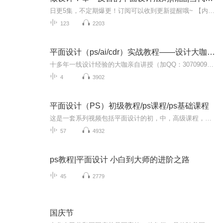
日更5集，不定期爆更！订阅可以收到更新提醒哦~ 【内容简介】 在平凡的生活中，一位青年偶然间获得了操控未知力量的能力，命运因此翻转。从一名普通的上班族，他踏入了一个充满神秘力量的世界，与各路英雄豪杰并肩作战，共同揭开这个世界隐藏的奥秘。面对...
123
2203
平面设计（ps/ai/cdr）实战教程——设计大咖教你零基础学设计
十多年一线设计经验的大咖亲自讲授（加QQ：3070909756，获取更多干货教程）。零基础到实战，学习一到三个月即可达到就业或创业的条件。——平面设计在以后的工作中，各个行业和领域都能用得上，比如报纸广告、喷绘写真、名片、路牌、企业样册、VI设计、LOGO标志、宣传单页、宣传折页、海报、包装设计，影视后期以及婚纱设计等方面都可以自由选择。
4
3902
平面设计（PS）初级教程/ps课程/ps基础课程
这是一套系列视频包括平面设计的初，中，高级课程，案例课程和淘宝美工课程，我会在我的B站陆续上传，喜欢的朋友可以一键三连加关注哦！非常感谢！
57
4932
ps教程|平面设计 小白到大师的进阶之路
45
2779
国庆节