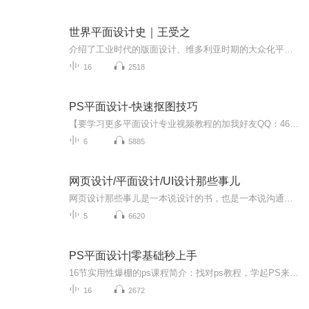
世界平面设计史｜王受之
介绍了工业时代的版面设计、维多利亚时期的大众化平面设计、现代艺术对平面设计发展的影响、国际主义平面设计风格的形成等内容。
16
2518
PS平面设计-快速抠图技巧
【要学习更多平面设计专业视频教程的加我好友QQ：461832983或者微信：18520787328 领取 设计素材和设计教程取 免费直播 】 PS的用途： 1.平面设计 2.修复照片 3.广告摄影 4.影像创意 5. 艺术文字 6.网页制作 7.建筑效果图后期修饰 8.绘画 9.绘制或处理三维贴图 10.婚纱照片设计 11.视觉创意 12.图标设计 13.界面设计 14.影视后期 就比如你学会了平面设计可以去：广告公司 平面设计公司 室内设计公司 中大型的一些企业做设计（因为他们有自己的网站 自己企业品牌 自己产品 都是需要宣传推广的）。并且你也可以去做淘宝美工 影楼婚纱 专门的VI UI设计师等等） 要学习更多视频教程可以联系小编噢
6
5885
网页设计/平面设计/UI设计那些事儿
网页设计那些事儿是一本说设计的书，也是一本说沟通和方法的书。 网页设计那些事儿从实际出发，内容涵盖网页设计从业者在生活、工作、设计方面可能会遇到的各种问题和困扰。针对这些问题和困扰，网页设计那些事儿以另一种设计的视角，反思这些问题的根源，并分析如何应对这些问题，同时提出了一些能够有效提高设计效率的方法与经验；并提出了一个新的命题，如何以专业的态度，用设计的方式去解决商业问题。 网页设计那些事儿适合任何层次的网页设计师阅读。
5
6620
PS平面设计|零基础秒上手
16节实用性爆棚的ps课程简介：找对ps教程，学起PS来不仅有趣而且实用，学完立刻就能上手做。不枯燥的photoshop学习教程课堂，穿插各类趣味案例，重新燃起你对PS的兴趣。自己摸索太费劲还效果差，课程不仅提供详细操作方法，每个场景还有几种方法供你选择并且提供photoshop学习教程相应的素材和模板，让你一键搞定懒人操作。16节实用性爆棚的ps课程 photoshop学习教程目录：1.玩转PS，搞定这6个要点就够了（上）2.玩转PS，搞定这6个要点就够了（下）3.实操：用6个要点制作一张文字穿插效果的海报4.图片抠图：4种抠图大法，闭着眼都能完成5.图像修复：3种方法，让你轻松去除讨人厌的网络水印6.图像合成：常见的表情包，原来都是这样做出来的7.图像合成：搞怪人物穿越照，毫无PS痕迹的方法8.图像合成：换头大法好！让你从此恶搞停不下来9.一键磨皮：告别照相馆，在家也能自制精致证件照10.人像精修：商业大片级修图，让你美得无死角（上）11.人像精修：商业大片级修图，让你美得无死角（下）12.照片调色：13种日系风格调色法，打造小清新美感13.海报设计：人物海报这样设计，3分钟做出时尚杂志感14.海报设计：让人看了就想点击的产品海报，你也能做15.动图设计：13种好看的公众号GIF，让你排版逼格更高16.动图设计：12种装逼必备小技巧，让你一秒变PS大神
16
2672