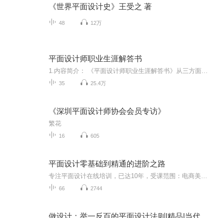
《世界平面设计史》王受之 著
48
12万
平面设计师职业生涯解答书
1.内容简介： 《平面设计师职业生涯解答书》从三方面讲解如何成长为一个合格的平面设计师。理想篇阐述设计师应具有的脚踏实地的职业理念与规划，将眼光从过于理想化的“远方”转为目前的“现实”追求。职场篇描述了实际工作中设计师会遇到的人与事，并提出了解决办法。设计不止创意更是针对人的沟通艺术，了解职场规则、提升沟通能力是必要的。技术篇例举了很多实际工作中的技术难题，让设计师不只局限于PS软件而是更多地了解到真实的复制艺术方式及上下游的工作环节。 2.作者简介： 高霞 清华大学美术学院毕业。多年从事平面设计工作经验。曾负责国家义务教育标准教材美术设计与监制工作。 3.编辑推荐 1、作者是平面设计师，美术编辑，根据自己多年工作经验体会，针对平面设计是心理素质、技术经验成书。语言风格幽默，书中配有插图绘画。 2、除技术技巧，更有实践经验传授，真正做到理论到现实的结合，提供如何应对职场中的“潜规则”。 例如：什么是“大气”的设计，初稿为什么就是敲门砖，设计师怎么摆脱24小时待命等 3、工作中实际应用技术、上下游工作环节的配合等工作“干货”的传授 。
35
25.4万
《深圳平面设计师协会会员专访》
繁花
16
605
平面设计零基础到精通的进阶之路
专注平面设计在线培训，已达10年，受课范围：电商美工，淘宝美工，后期修图，人物精修，加我QQ领取基础课程一套，QQ：491054504备注：喜马拉雅，每天在线直播海报，合成，后期精修直播学习...
66
2744
做设计：举一反百的平面设计法则|精品|当代文学