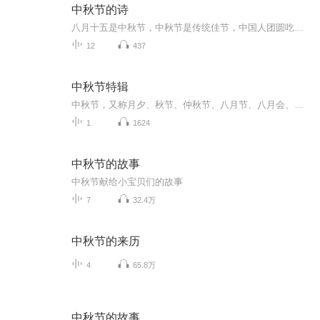
中秋节的诗
八月十五是中秋节，中秋节是传统佳节，中国人团圆吃月饼的日子，这个节日自古就有，所以留下了不少关于中秋节的诗
12
437
中秋节特辑
中秋节，又称月夕、秋节、仲秋节、八月节、八月会、追月节、玩月节、拜月节、女儿节或团圆节，是流行于中国众多民族与汉字文化圈诸国的传统文化节日，时在农历八月十五；因其恰值三秋之半，故名，也有些地方将中秋节定在八月十六。[1-2] 中秋节始于唐朝...
1
1624
中秋节的故事
中秋节献给小宝贝们的故事
7
32.4万
中秋节的来历
4
65.8万
中秋节的故事