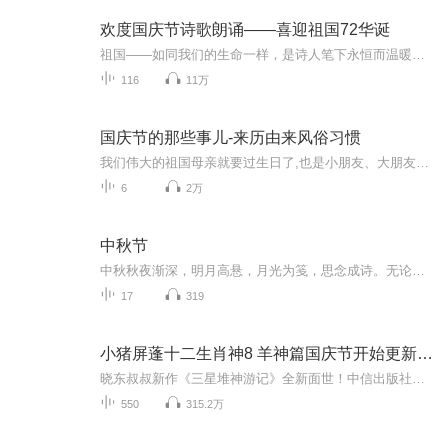
欢度国庆节诗歌朗诵——喜迎祖国72华诞
祖国——如同我们的生命一样，是诗人笔下永恒而温暖的主题。在祖国72周年华诞来临之际，特创建这个诗歌朗诵专辑，诵读经典爱国篇章，和大家一起歌颂祖国，向国庆的献礼！祝愿伟大的祖国繁荣富强，祝愿大家国庆节快乐，度过平安快乐的黄金周假期！
116
11万
国庆节的那些事儿-来历由来风俗习惯
我们伟大的祖国母亲就要过生日了,也是小朋友、大朋友们最喜欢的“国庆小长假”或说“黄金周”还有说”国庆7天乐”的，说法真是不一而足。那么“国庆节”是怎么来的？自古以来国庆节怎么庆贺？新中国国庆节的来历，以及新中国国庆节的庆贺方式又有哪些呢？ ...
6
2万
中秋节
中秋秋夜渐深，明月高悬，月光为笺，思念成诗。无论天涯咫尺，此刻共沐清辉，团圆与守望，都化作心底最暖的灯火。
17
319
小猪屏蓬十二生肖神8 羊神篇国庆节开始更新啦！
晓东叔叔新作《三星堆神游记》全新面世！中信出版社出版！京东当当淘宝均有售！点蓝色字收听——《小猪屏蓬爆笑日记2024》《小猪屏蓬爆笑日记2》《小猪屏蓬爆笑日记1》让你笑得喘不上气！《我进故宫当富翁——小猪屏蓬故宫财商笔记》教你成为大富翁！《小...
550
315.2万