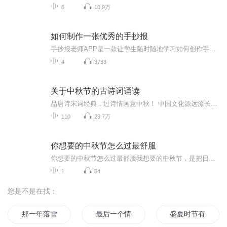
6
10.9万
如何制作一张优秀的手抄报
手抄报老师APP是一款让学生随时随地学习如何创作手抄报的高级实用产品，学生不仅可以在视频中观看优质的课程讲解和手绘步骤，还可以欣赏到千余种优秀的手抄报作品。同时，在学习之余，还能DIY自由创作手抄报，寓教于乐。让你成为手抄报达人，教你轻松搞定手抄报！...
4
3733
关于中秋节的古诗词诵读
品唐诗宋词经典，过诗情画意中秋！ 中国文化源远流长，博大精深，诗词向来是以其阳春白雪式的唯美典雅，吸引了无数虔诚的追随者，尤其是那些集作者思想、感情、智慧、创造力于一身的千古名句，虽历经千载沧桑仍熠熠生辉，尽管在现代文明的嘈杂与喧嚣中独自...
110
23.7万
你想要的中秋节怎么过最舒服
你想要的中秋节怎么过最舒服我想要的中秋节，是把日子过成一首诗中秋于我，从来不是一个需要刻意营造热闹的节日。比起人潮涌动的景区、筹交错的宴席，我更向往一种浸透在时光里的“舒服”——它藏在晨光里的桂香里，裹在傍晚的晚风里，落在家人闲的谈笑里...
1
54
您是不是在找：
那一年落雪时节
最后一个情人节
盛夏时节有你真好