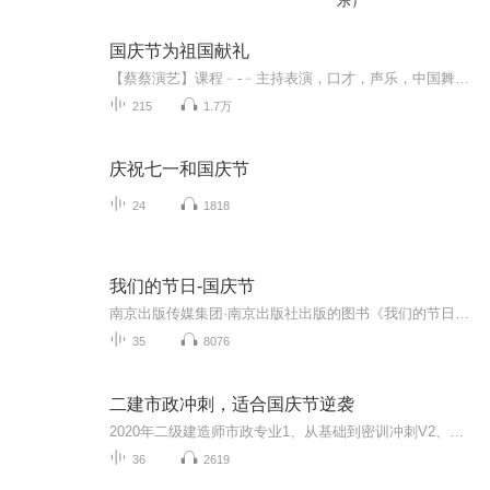
乐）
国庆节为祖国献礼
【蔡蔡演艺】课程﹣-﹣主持表演，口才，声乐，中国舞，民族舞。独特的小舞台，专业的录音棚，每一位同学都能成为优秀的小明星。独特的教学模式，轻松上课，快乐学习！知名主持人，舞蹈家，高级教师任职授课！江南总校：河沟街42号三楼 18545856430江北分校...
215
1.7万
庆祝七一和国庆节
24
1818
我们的节日-国庆节
南京出版传媒集团·南京出版社出版的图书《我们的节日》通过对中国节日文化和节日意义进行深度的挖掘，面向青少年群体构建独具特色的栏目内容，以此丰富春节、元宵节、清明节、端午节、七夕节、中秋节、重阳节等传统节日；六一节、教师节、国庆节等新兴节日的文化内涵和表现形式。促进青少年形成新的节日习俗，提升节日仪式感、认同感。音频作品由金陵朗读者联盟志愿者朗诵，南京音像出版社、金陵图书馆联合制作。
35
8076
二建市政冲刺，适合国庆节逆袭
2020年二级建造师市政专业1、从基础到密训冲刺V2、从精华课程到超压密押V3、0基础同步更新v4、持续更新到2020年考试V5、只要你跟着学让你一次稳拿证V6、渠道超压压题，超压三页纸等独家绝密压题!
36
2619