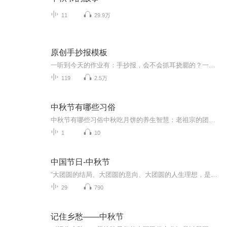
11
29.9万
原创手抄报模板
一听到今天的作业有：手抄报，会不会抓耳挠腮的？一起来看看，总有您需要的模板在这里。
119
2.5万
中秋节有哪些习俗
中秋节有哪些习俗中秋吃月饼的养生智慧：老祖宗的团圆密码全藏在这张饼里 （开篇先抛个灵魂拷问）您有没有想过，为什么中秋节非得跟月饼死磕？就像现代人追剧必须配奶茶，古人赏月手里不攥块月饼就跟缺了充电宝似的浑身不自在。今天咱们就扒一扒这块油...
1
10
中国节日-中秋节
“大团圆的结局、大团圆的意向、大团圆的人生理想，是中国文化的情结……”正因为圆满的月亮，与人间情感生活有了这样密不可分的联系，我们的诗人才会发出“月是故乡明”的感慨。在一年的时序中，中秋节所在的是秋季中期，天气不冷不热，白昼与夜晚均等，...
29
790
记住乡愁——中秋节