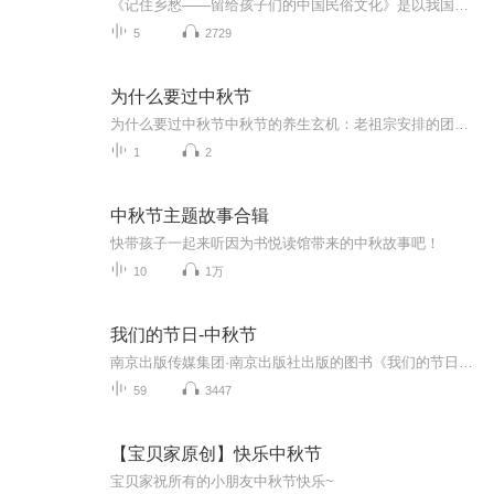
《记住乡愁——留给孩子们的中国民俗文化》是以我国民俗事象的精彩节点为圆心，广泛地辐射民俗生活的方方面面，资料翔实、梳理系统，具有很高的文化史料价值和现实意义，对于长期忽视生活中的优秀传统文化活态传承的倾向是一种矫正。...
5
2729
为什么要过中秋节
为什么要过中秋节中秋节的养生玄机：老祖宗安排的团圆节，暗藏多少健康密码？ 朋友，你有没有发现，中秋节就像被设置在年度日程表上的一个强制“系统更新”？平时工作群里静如死水，这天突然集体复活，连失联十年的前同事都能蹦出来发句“中秋快乐”。...
1
2
中秋节主题故事合辑
快带孩子一起来听因为书悦读馆带来的中秋故事吧！
10
1万
我们的节日-中秋节
南京出版传媒集团·南京出版社出版的图书《我们的节日》通过对中国节日文化和节日意义进行深度的挖掘，面向青少年群体构建独具特色的栏目内容，以此丰富春节、元宵节、清明节、端午节、七夕节、中秋节、重阳节等传统节日；六一节、教师节、国庆节等新兴节日的文化内涵和表现形式。促进青少年形成新的节日习俗，提升节日仪式感、认同感。音频作品由金陵朗读者联盟志愿者朗诵，南京音像出版社、金陵图书馆联合制作。
59
3447
【宝贝家原创】快乐中秋节
宝贝家祝所有的小朋友中秋节快乐~