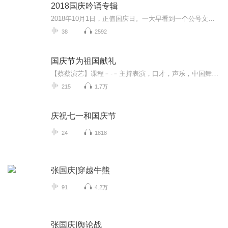
2018国庆吟诵专辑
2018年10月1日，正值国庆日。一大早看到一个公号文章，正是文天祥的《己卯十月一日至燕越五日罹狴犴有感而赋》。当然，彼十一非当今的十一。不过数字的巧合还是让人感触，今天拿来读一读，体味一番历史英杰的民族情怀，恰也当时。 根据诗题来看，这组诗是写于十月一日至十月五日之间，是文天祥被俘之后所作，这些诗作不仅有凛凛正气，更也能看的到他百端交集的复杂情感。另一首于右任先生的《望大陆》，微信公号有称《望乡》，一句“山之上国之殇”荡气回肠，一并兴起拿来读了一读。仓促间多有瑕疵...
38
2592
国庆节为祖国献礼
【蔡蔡演艺】课程﹣-﹣主持表演，口才，声乐，中国舞，民族舞。独特的小舞台，专业的录音棚，每一位同学都能成为优秀的小明星。独特的教学模式，轻松上课，快乐学习！知名主持人，舞蹈家，高级教师任职授课！江南总校：河沟街42号三楼 18545856430江北分校...
215
1.7万
庆祝七一和国庆节
24
1818
张国庆|穿越牛熊
91
4.2万
张国庆|舆论战