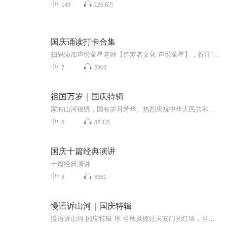
149
126.8万
国庆诵读打卡合集
扫码添加声悦童星老师【造梦者文化-声悦童星】，备注“诵读打卡”报名，已添加好友的，直接发送“诵读打卡”报名，报名成功后进入社群。
7
2303
祖国万岁｜国庆特辑
家有山河锦绣，国有岁月芳华。热烈庆祝中华人民共和国成立73周年！
6
82.1万
国庆十篇经典演讲
十篇经典演讲
8
8361
慢语诉山河｜国庆特辑
慢语诉山河·国庆特辑 序 当秋风掠过天安门的红墙，当桂香漫过万里长江的碧波，我总愿慢下脚步，以声为笔，轻轻描摹这山河的模样。 不必追赶喧嚣的潮，也无需堆砌华丽的词——这一辑里，每一段朗诵都是心底的低语：是对着塞北草原的星子说“国泰”，是向着...