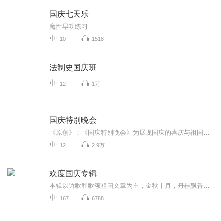
国庆七天乐
魔性早功练习
10
1518
法制史国庆班
12
1万
国庆特别晚会
《原创》：《国庆特别晚会》为展现国庆的喜庆与祖国的深情我将以具体的场景切入从清晨升旗的庄严到街头巷尾的欢庆到历史与当下的交融，用优美的笔触传递对祖国的热爱与自豪！用诗歌和情感美文形式，歌颂祖国的繁荣富强，祝人民幸福安康！
12
2.9万
欢度国庆专辑
本辑以诗歌和歌颂祖国文章为主，金秋十月，丹桂飘香，在这个充满丰收喜悦的季节里，我们满怀激动和自豪，迎来了中华人民共和国76周年华诞。这不仅是一个庄重的纪念日，更是全体中华儿女共同欢庆的盛大的节日，承载着深厚的民族情感和历史意义.
167
6788