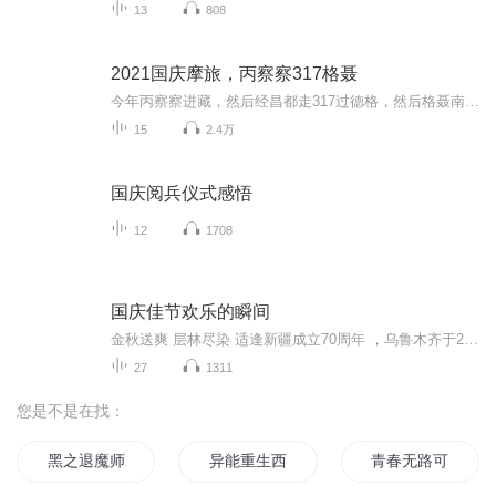
13
808
2021国庆摩旅，丙察察317格聂
今年丙察察进藏，然后经昌都走317过德格，然后格聂南线，最后沙溪古镇收尾。
15
2.4万
国庆阅兵仪式感悟
12
1708
国庆佳节欢乐的瞬间
金秋送爽 层林尽染 适逢新疆成立70周年 ，乌鲁木齐于2025年9月23日迎来党中央和习大大带领的慰问团。新疆各族群众欢欣鼓舞，热烈欢迎。
27
1311
您是不是在找：
黑之退魔师
异能重生西门庆
青春无路可退