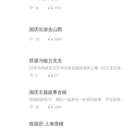
22
4713
国庆出游去山西
10
5805
辞退与能力无关
01华为高材生万言书没有实践就请闭上嘴《任正非正传》一书里记录了这样一个故事：华为一个新员工，北大毕业。刚到华为时，就公司的经营战略问题，洋洋洒洒写了一封“万言书”给任正非。原本以为自己独到的见地能够打动领导，但结果任正非批复：“此人如果...
1
57
国庆主题故事合辑
祖国妈妈生日，我们一起来听一听系列故事。不仅仅有《我的祖国》，还有红军故事，也有关于战争的故事，让大家体会到和平年代的不易。
12
2600
陈国庆-上海滑稽