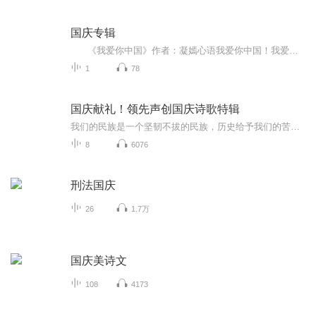
国庆专辑
《我爱你中国》作者：凝嫣心语我爱你中国！我爱你春天蓬勃的秧苗；我爱你秋日金黄的硕果。我爱你中国！我爱你青松气质，我爱你红梅品格！我爱你家乡的甜蔗好像乳汁滋润着我的心窝。我爱你中国，我要把最美的歌儿献给你，我的母亲我的祖国。我爱你中国，我爱...
1
78
国庆献礼！领先声创国庆诗歌特辑
我们的民族是一个坚韧不拔的民族，历史给予我们的苦难都变成了闪着金光的勋章！我们的国家是一个龙腾虎跃的国家，那条巨龙正以不可阻挡之势崛起于神奇的东方！------------------------------------------------值此祖国70周年华诞之际，领先声创以诗歌向祖国献礼！用我们的声音、用我们的热血、用我们的灵魂诵读经典爱国篇章，歌颂我们的祖国！永远繁荣富强！
8
6076
刑法国庆
26
1.7万
国庆美诗文
108
4173