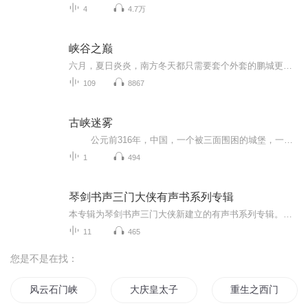
4
4.7万
峡谷之巅
六月，夏日炎炎，南方冬天都只需要套个外套的鹏城更是已经热的没人想要出门，陈稳也是，只想在空调房里吃冰镇西瓜。
109
8867
古峡迷雾
公元前316年，中国，一个被三面围困的城堡，一个即将沦为奴隶的民族，一夜之间成为了一座空城，所有的人除了战死竟无迹可寻。2000年以后，随着长江三峡的建设，神秘的失踪事件逐渐被人发现了端倪，于是一场考古探险由此拉开序幕。
1
494
琴剑书声三门大侠有声书系列专辑
本专辑为琴剑书声三门大侠新建立的有声书系列专辑。需要说明的是，所有内容均是利用业余时间录制的，初期只能进行不定期的更新。过程中我会慢慢改进自身的问题，提高自己的演播水平，但水平确实有限，难免会出现一些不足与错误的地方，在此敬请听众朋友们...
11
465
您是不是在找：
风云石门峡
大庆皇太子
重生之西门庆