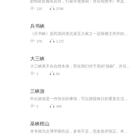
剧情处处藏有反转，打破常规预期：张谷投效李广本是侠义相助，却以幻术救人暗藏巧思；福禄求救被掳、遭白艳红逼婚，看似绝境却因“义”反转，得白艳红相助叩阍；桑黛兵败逃走本是失意，投效李广后重振旗鼓夺回蓬莱馆；范相私访被囚，又是张谷幻术破局，最...
120
3798
兵书峡
《兵书峡》是民国武侠北派五大家之一还珠楼主所作的武侠小说。1949年7月由上海正气书局出版第一至四集，第一集封面书名前冠以“续云海一一”，第二集起均冠以“云海后传”；至1950年出版第一二集。全书共二十四回，六十五万字。《兵书峡》是民国武侠北派五...
378
1.2万
大三峡
大三峡美不在自然本身，而在我们对于美的“挑剔”，并且还要把它变为可以用绘画的语言表现出来具有视觉感的形态，如此才能真正的表现出艺术性的加工行为过程，否则就是一种工具手法的使用而已，并无什么转换认识、思维、发现等等有别于常态化意识的地方，...
2
66
三峡游
外出旅游是一件快乐的事情，可以摆脱每日的重复生活，开启一段全新的感受，让心情愉悦，看到外面的世界眼前一亮，会有不一样的感受，近期我到三峡游览，我把美景和故事讲给大家听，共同感受旅游的快乐。
5
448
巫峡棺山
本专辑为文博早期作品，多有不足，您多批评指正。本专辑免费收听，不作任何商业用途，如有侵权，可联系文博处理。【火爆完本】朋友您好！如果您喜欢这本小说，可以在评论区多多留言，多提宝贵意见！ 天下霸唱经典小说，鬼吹灯第二部，演播文博。 鬼吹灯是一个系列形式的文字冒险故事，以一本家传的秘书残卷为引。第二部《黄皮子坟》《南海归墟》《怒晴湘西》《巫峡棺山》。感谢朋友们的支持，文博感激不尽！...