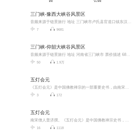
园
公园
三门峡-豫西大峡谷风景区
音频来源于链景旅行 地址 三门峡市卢氏县官道口镇东汉村 票价描述 60元 开放时间 8:00-18:00；13:30-17:30（漂流开放时间），一般11月到2月封山，不开放。 乘车信息 旅游大巴、出租车
7
9681
三门峡-仰韶大峡谷风景区
音频来源于链景旅行 地址 河南省三门峡市 票价描述 68元/人 开放时间 7:30-19:00 乘车信息 暂无
50
1.9万
五灯会元
《五灯会元》是中国佛教禅宗的一部重要史书，由南宋时期杭州灵隐寺的普济禅师编撰，成书于宋理宗淳祐十二年（1252年）。该书汇集了五部禅宗灯录，包括北宋法眼宗的《景德传灯录》、临济宗的《天圣广灯录》、云门宗的《建中靖国续灯录》，以及南宋临济宗的...
3
172
五灯会元
南宋僧人普济撰。《五灯会元》是中国佛教禅宗史书，共20卷。“五灯”是指五部禅宗灯录，分别是：北宋法眼宗道原的《景德传灯录》北宋临济宗李遵勖的《天圣广灯录》北宋云门宗惟白的《建中靖国续灯录》南宋临济宗悟明的《联灯会要》南宋云门宗正受的《嘉泰...
16
1118