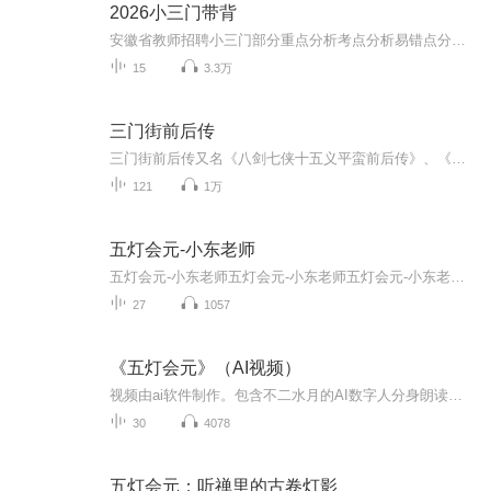
2026小三门带背
安徽省教师招聘小三门部分重点分析考点分析易错点分析适合碎片化学习
15
3.3万
三门街前后传
三门街前后传又名《八剑七侠十五义平蛮前后传》、《守宫砂》。章回小说。八卷一百二十回。作者不详。叙明正德年间李广,行侠仗义,武艺超群,与忠良后代楚云、萧子世、张谷、桑黛等结为兄弟。楚云女扮男装,原为李广幼年聘妻,因离散多年,更名易姓,故两人相见不...
121
1万
五灯会元-小东老师
五灯会元-小东老师五灯会元-小东老师五灯会元-小东老师五灯会元-小东老师五灯会元-小东老师
27
1057
《五灯会元》（AI视频）
视频由ai软件制作。包含不二水月的AI数字人分身朗读，如有读音错误是因为ai系统识别多音字的缘故。字幕是正确的。
30
4078
五灯会元：听禅里的古卷灯影