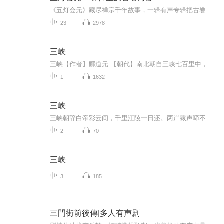
《五灯会元》藏尽禅宗千年故事，一辑有声专辑把古卷里的机锋、顿悟，说成你听得懂的生活禅意。听一盏禅灯里的千年公案，让忙碌日常，多几分古意禅香。
23
2978
三峡
三峡【作者】郦道元 【朝代】南北朝自三峡七百里中，两岸连山，略无阙处。重岩叠嶂，隐天蔽日，自非亭午夜分，不见曦月。至于夏水襄陵，沿溯阻绝。或王命急宣，有时朝发白帝，暮到江陵，其间千二百里，虽乘奔御风，不以疾也。春冬之时，则素湍绿潭，回清倒...
1
1632
三峡
三峡朝辞白帝彩云间，千里江陵一日还。两岸猿声啼不住，轻舟已过万重山。三峡之壮美不由我说，早有古人留下经典的赞美之词千古流芳。其之险峻、其之奇特都是大自然鬼斧神工杰作之一，没有之二。看那巫山云雨朦胧，折断腰间，更显出两岸峭壁的威严挺拔，带...
2
70
三峡
3
185
三門街前後傳|多人有声剧