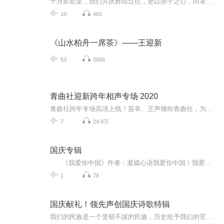
十月欢歌里，我们共庆辉煌过往，更以赤子之心，向未来书写滚烫的誓言——这盛世，值得我们以热爱相拥。
10
465
《山水柏舟一席茶》——王迎新
53
3656
青曲社迎新跨年相声专场 2020
青曲社跨年专场高清上线！苗阜、王声领衔青曲社，为您带来《文人与美食》《马赞》等经典作品！更有《地理图》《豆腐堂会》等精彩节目，全新包袱爆笑不停！更多精彩高清相声尽在喜马拉雅“青曲茶馆”！
7
24.8万
国庆专辑
《我爱你中国》作者：凝嫣心语我爱你中国！我爱你春天蓬勃的秧苗；我爱你秋日金黄的硕果。我爱你中国！我爱你青松气质，我爱你红梅品格！我爱你家乡的甜蔗好像乳汁滋润着我的心窝。我爱你中国，我要把最美的歌儿献给你，我的母亲我的祖国。我爱你中国，我爱...
1
78
国庆献礼！领先声创国庆诗歌特辑
我们的民族是一个坚韧不拔的民族，历史给予我们的苦难都变成了闪着金光的勋章！我们的国家是一个龙腾虎跃的国家，那条巨龙正以不可阻挡之势崛起于神奇的东方！------------------------------------------------值此祖国70周年华诞之际，领先声创以诗歌向祖国献礼！用我们的声音、用我们的热血、用我们的灵魂诵读经典爱国篇章，歌颂我们的祖国！永远繁荣富强！