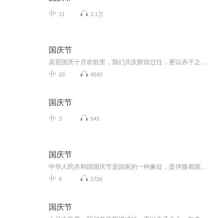
11
2.1万
国庆节
喜迎国庆十月欢歌里，我们共庆辉煌过往，更以赤子之心，向未来书写滚烫的誓言——这盛世，值得我们以热爱相拥。
20
4542
国庆节
3
543
国庆节
中华人民共和国国庆节是国家的一种象征，是伴随着国家的出现而出现的。让我们用诗歌朗诵歌颂祖国的繁荣富强，国泰民安。
8
1726
国庆节