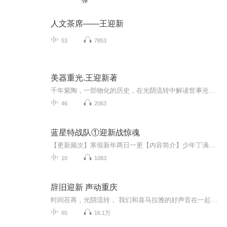
弹
人文茶席——王迎新
53
7853
美器重光.王迎新著
千年紫陶，一部物化的历史，在光阴流转中解读世事沧桑，绽放人文光华。
46
2063
蓝星特战队①迎新战惊魂
【更新频次】寒假新年两日一更【内容简介】少年丁满莫名其妙地成为了蓝星特战队学员，他下定决心去一探究竟，却被卷入了一场地球与蓝星的世纪迷局之中……
10
1083
辞旧迎新 声动重庆
时间荏苒，光阴流转， 我们和喜马拉雅的好声音在一起。 辞旧迎新，声动重庆， 全新的一年从一句温暖的祝福开始。 2018重庆地产行业——品牌贺岁，项目拜年春节特别节目 由喜马拉雅FM重庆精彩呈现，重庆宝日盛荣誉出品。
65
16.1万