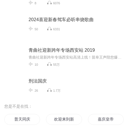
8
6076
2024喜迎新春驾车必听串烧歌曲
50
6331
青曲社迎新跨年专场西安站 2019
青曲社迎新跨年专场西安站高清上线！苗阜王声陪您爆笑跨年，告别2019，迎接2020！从传统到流行，十个节目让您一次听过瘾！经典《三字经》一本正经来搞笑，妙趣横生《珍珠倒卷帘》包袱抖不停；《古城西安》打板就唱，在家也能线上体验《说导游》；《大双簧...
10
55万
刑法国庆
26
1.7万
您是不是在找：
普天同庆
欢迎来到新世界
嘉庆皇帝