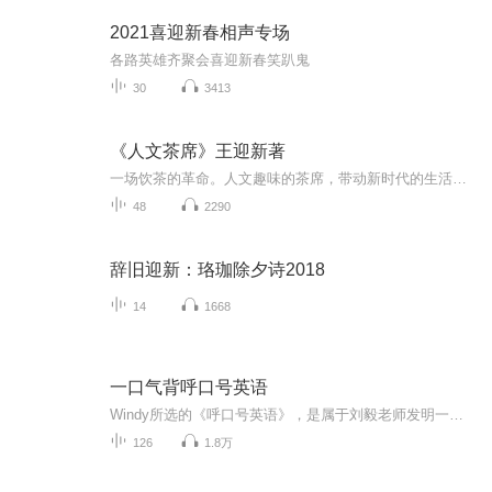
2021喜迎新春相声专场
各路英雄齐聚会喜迎新春笑趴鬼
30
3413
《人文茶席》王迎新著
一场饮茶的革命。人文趣味的茶席，带动新时代的生活美学。
48
2290
辞旧迎新：珞珈除夕诗2018
14
1668
一口气背呼口号英语
Windy所选的《呼口号英语》，是属于刘毅老师发明一口气英语系列，是以三句为一组，三组为一段的编排方式，容易背，不容易忘，用背过的句子说出来最有自信，因为你知道你说的一定是对的！《呼口号英语》有激励人心的效果。大声呼口号，可以快速改变嘴部发音...
126
1.8万