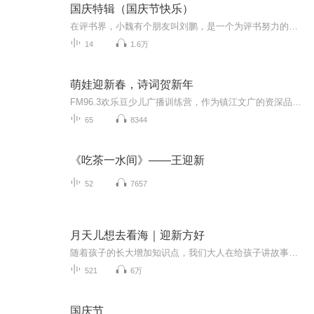
国庆特辑（国庆节快乐）
在评书界，小魏有个朋友叫刘鹏，是一个为评书努力的小伙子。在2021年国庆期间，他想弄个特辑，便烦劳我给他录个爱国题材的评书小段儿。这种事情，不是特殊情况，小魏一般不会拒绝，也就给其录了一个《鲁迅踢鬼》，等他传完，我再传到我的专辑里。另外，小...
14
1.6万
萌娃迎新春，诗词贺新年
FM96.3欢乐豆少儿广播训练营，作为镇江文广的资深品牌少儿语言培训机构，致力于为孩子们播种声音梦想，许下小主持人的美丽梦想，为所有热爱语言表达的小朋友们提供展示自我的锻炼平台。 本期节目在春节前夕面向全市招募春节特别节目小主播，以诗词诵读的方式喜迎春节。
65
8344
《吃茶一水间》——王迎新
52
7657
月天儿想去看海｜迎新方好
随着孩子的长大增加知识点，我们大人在给孩子讲故事的过程中也会收获不同感悟和启示，通过演播体验大师级演播的快乐。
521
6万
国庆节