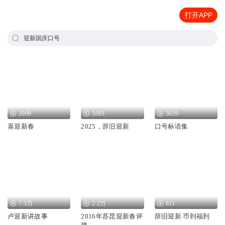
打开APP
迎新国庆口号
2009
5093
5039
喜迎新春
2025，辞旧迎新
口号标语集
7.3万
2.2万
811
卢迎新讲故事
2016年苏昆迎新春评
辞旧迎新 币到福到