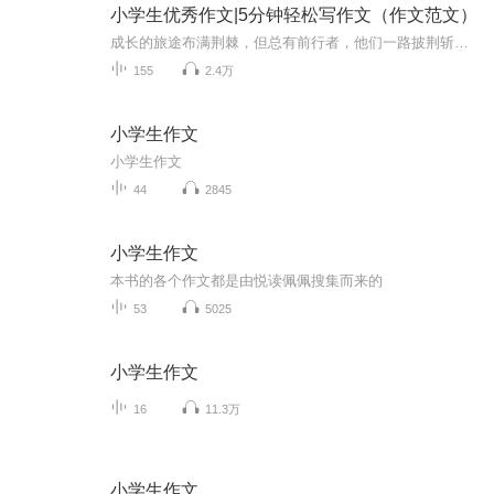
小学生优秀作文|5分钟轻松写作文（作文范文）
成长的旅途布满荆棘，但总有前行者，他们一路披荆斩棘，只为寻找最美的风景；他们风雨兼程，用手中的纸笔书写成长的滋味。就想这本获奖作品集，其中收录的作品选选自近32万份参赛稿件，它们代表着辽宁省中小学生作文的最高水平。在这里，愿每一位同学都能...
155
2.4万
小学生作文
小学生作文
44
2845
小学生作文
本书的各个作文都是由悦读佩佩搜集而来的
53
5025
小学生作文
16
11.3万
小学生作文