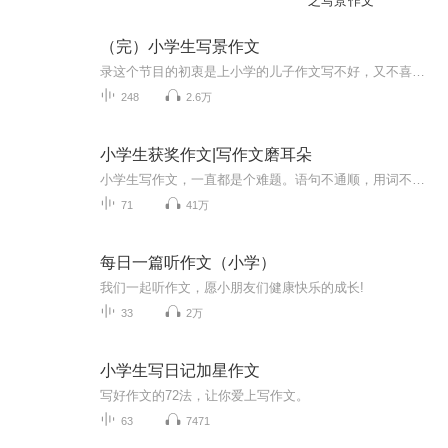
之写景作文
（完）小学生写景作文
录这个节目的初衷是上小学的儿子作文写不好，又不喜欢看此类文章，录下来让他听听。因为不是专业人士，也没好的设备，可能节目差强人意，希望大家理解。
248
2.6万
小学生获奖作文|写作文磨耳朵
小学生写作文，一直都是个难题。语句不通顺，用词不当，或者不会用好词，一篇作文最少写一个小时，孩子一提写作文就挠头。语文中，很重要一部分就是语感，孩子看书的时间不多，也不够专注，不如用听的，只要他感兴趣，任何碎片时间都可以利用起来积累语感。这个专辑就因此应运而生。相信积累的力量，孩子在不知不觉中就会发生变化。坚持就是胜利...
71
41万
每日一篇听作文（小学）
我们一起听作文，愿小朋友们健康快乐的成长!
33
2万
小学生写日记加星作文
写好作文的72法，让你爱上写作文。
63
7471