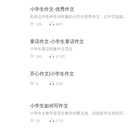
小学生作文-优秀作文
名师点评各种生动有趣的小学生优秀作文，让叶宝姐姐带领小朋友们共同提高我们的作文水平。
125
64万
童话作文-小学生童话作文
小学生童话想象作文范文
103
17.4万
开心作文|小学生作文
9
1752
小学生如何写作文
小学作文教学是语文教学的重头戏，但很多学生却怕写作文。究其原因，主要是学生不留心生活、不善于观察、不会构思、不善表达所致。 写作的素材来源于生活，只有通过观察生活，学生的作文才能"言之有物"，内容才能充实。在实践中笔者认为，最好的训练方法就...
25
2.7万