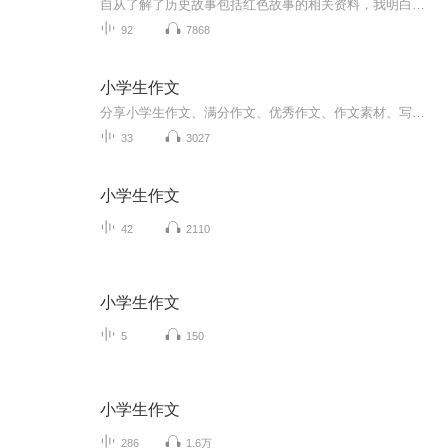
自从了解了历史故事包括红色故事的相关资料，我明白了当我们遇到困难时，应该毫不退缩，沉着冷静地面对困难，机智勇敢地去解决困难。当别人遇到困难时，也应该出手相助，做一个聪明勇敢的人。感恩周恩来等老一辈无产阶级革命家的付出，珍惜现在的美好生活！
92
7868
小学生作文
分享小学生作文、满分作文、优秀作文、作文素材、写作技巧、作文速成课程等美文美篇。激励学生主动写作和爱上写作。 查看文稿和其他更多美文请搜索关注公众微信号：zuowen518 同时欢迎添加我的个人微信号：q39858161 等你
33
3027
小学生作文
42
2110
小学生作文
5
150
小学生作文
286
1.6万