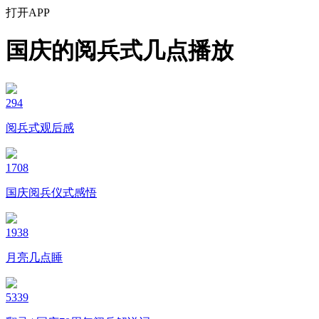
打开APP
国庆的阅兵式几点播放
294
阅兵式观后感
1708
国庆阅兵仪式感悟
1938
月亮几点睡
5339