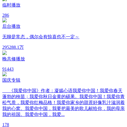
临时播放
2
86
后台播放
无聊是常态，偶尔会有惊喜也不一定～
295
288.1万
晚共修播放
9
1443
国庆专辑
《我爱你中国》作者：凝嫣心语我爱你中国！我爱你春天
蓬勃的秧苗；我爱你秋日金黄的硕果。我爱你中国！我爱你青
松气质，我爱你红梅品格！我爱你家乡的甜蔗好像乳汁滋润着
我的心窝。我爱你中国，我要把最美的歌儿献给你，我的母亲
我的祖国。我爱你中国，我爱...
1
78