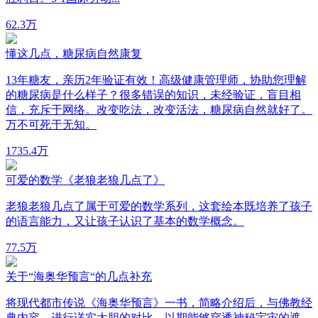
6
2.3万
懂这几点，糖尿病自然康复
13年糖友，亲历2年验证有效！高级健康管理师，协助您理解
的糖尿病是什么样子？很多错误的知识，未经验证，盲目相
信，充斥于网络。改变吃法，改变活法，糖尿病自然就好了。
万不可死于无知。
17
35.4万
可爱的数学《老狼老狼几点了》
老狼老狼几点了属于可爱的数学系列，这套绘本既培养了孩子
的语言能力，又让孩子认识了基本的数学概念。
7
7.5万
关于“海奥华预言“的几点补充
将现代都市传说《海奥华预言》一书，简略介绍后，与佛教经
典内容，进行详实大胆的对比。以期能够穿透神秘宇宙的遮