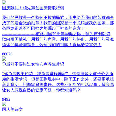
国庆献礼！领先声创国庆诗歌特辑
我们的民族是一个坚韧不拔的民族，历史给予我们的苦难都变
成了闪着金光的勋章！我们的国家是一个龙腾虎跃的国家，那
条巨龙正以不可阻挡之势崛起于神奇的东方！----------------------
--------------------------值此祖国70周年华诞之际，领先声创以诗
歌向祖国献礼！用我们的声音、用我们的热血、用我们的灵魂
诵读经典爱国篇章，歌颂我们的祖国！永远繁荣富强！
8
6076
你最好不要错过女性几点养生常识
“你负责貌美如花，我负责赚钱养家”，这是很多女孩子心之所
愿的生活梦想，但是回到现实中，除了工作之外，还要更承担
养儿育女、照顾家庭等责任。这些不间断的生活琐事，最容易
让女人忽视自己的健康问题，你都知道吗？
9
492
国庆美诗文