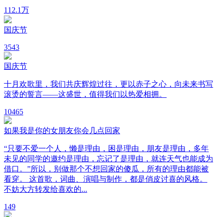
11
2.1万
国庆节
3
543
国庆节
十月欢歌里，我们共庆辉煌过往，更以赤子之心，向未来书写
滚烫的誓言——这盛世，值得我们以热爱相拥。
10
465
如果我是你的女朋友你会几点回家
“只要不爱一个人，懒是理由，困是理由，朋友是理由，多年
未见的同学的邀约是理由，忘记了是理由，就连天气也能成为
借口。”所以，别做那个不想回家的傻瓜，所有的理由都能被
看穿。 这首歌，词曲、演唱与制作，都是俏皮讨喜的风格。
不妨大方转发给喜欢的...
1
49