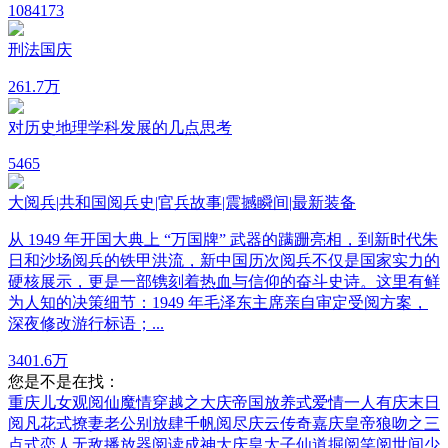
108
4173
刑法国庆
26
1.7万
对历史地理学科发展的几点思考
5
465
大阅兵|共和国阅兵史|官兵故事|震撼瞬间|最新装备
从 1949 年开国大典上 “万国牌” 武器的蹒跚亮相，到新时代朱
日和沙场阅兵的铁甲洪流，新中国历次阅兵不仅是国家实力的
硬核展示，更是一部镌刻着热血与信仰的奋斗史诗。这里有鲜
为人知的决策细节：1949 年毛泽东主席亲自审定受阅方案，
深夜修改游行标语；...
340
1.6万
您是不是在找：
重庆儿女
观阅仙魔情
穿越之大庆帝国
放养式爱情
一人有庆
末日
阅凡
花式撩妻老公别放肆
千帆阅尽
庆云传奇
嘉庆皇帝
狼吻之三
点式恋人
无敌播放器
阅读成神
大庆皇太子
仙道掘阅
笑阅世间
少