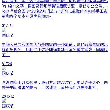
里听故事，唱儿歌，看动画，学英语，贝拉老师在这里等着你
哟~绘本文字，插图及视频等英语启蒙资源，请移步公众号。
公众号后台回复“老狼老狼几点了”还可以获取绘本相关手工素
材和多个版本的原声音频哟~
6
1.1万
国庆节
中华人民共和国国庆节是国家的一种象征，是伴随着国家的出
现而出现的。让我们用诗歌朗诵歌颂祖国的繁荣富强，国泰民
安。
8
1726
国庆节
喜迎国庆十月欢歌里，我们共庆辉煌过往，更以赤子之心，向
未来书写滚烫的誓言——这盛世，值得我们以热爱相拥。
20
4542
国庆节