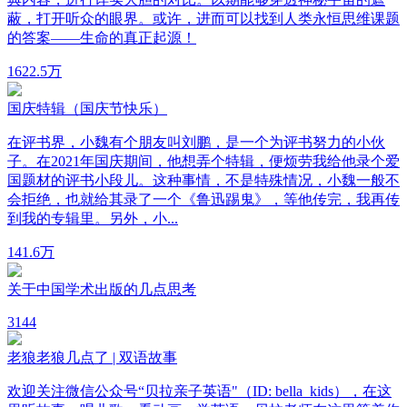
蔽，打开听众的眼界。或许，进而可以找到人类永恒思维课题
的答案——生命的真正起源！
16
22.5万
国庆特辑（国庆节快乐）
在评书界，小魏有个朋友叫刘鹏，是一个为评书努力的小伙
子。在2021年国庆期间，他想弄个特辑，便烦劳我给他录个爱
国题材的评书小段儿。这种事情，不是特殊情况，小魏一般不
会拒绝，也就给其录了一个《鲁迅踢鬼》，等他传完，我再传
到我的专辑里。另外，小...
14
1.6万
关于中国学术出版的几点思考
3
144
老狼老狼几点了 | 双语故事
欢迎关注微信公众号“贝拉亲子英语"（ID: bella_kids），在这