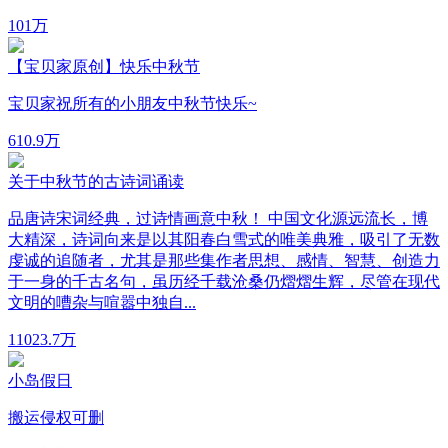
10
1万
【宝贝家原创】快乐中秋节
宝贝家祝所有的小朋友中秋节快乐~
6
10.9万
关于中秋节的古诗词诵读
品唐诗宋词经典，过诗情画意中秋！ 中国文化源远流长，博
大精深，诗词向来是以其阳春白雪式的唯美典雅，吸引了无数
虔诚的追随者，尤其是那些集作者思想、感情、智慧、创造力
于一身的千古名句，虽历经千载沧桑仍熠熠生辉，尽管在现代
文明的嘈杂与喧嚣中独自...
110
23.7万
小岛假日
搬运侵权可删