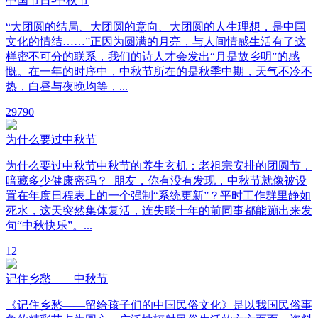
中国节日-中秋节
“大团圆的结局、大团圆的意向、大团圆的人生理想，是中国
文化的情结……”正因为圆满的月亮，与人间情感生活有了这
样密不可分的联系，我们的诗人才会发出“月是故乡明”的感
慨。在一年的时序中，中秋节所在的是秋季中期，天气不冷不
热，白昼与夜晚均等，...
29
790
为什么要过中秋节
为什么要过中秋节中秋节的养生玄机：老祖宗安排的团圆节，
暗藏多少健康密码？ 朋友，你有没有发现，中秋节就像被设
置在年度日程表上的一个强制“系统更新”？平时工作群里静如
死水，这天突然集体复活，连失联十年的前同事都能蹦出来发
句“中秋快乐”。...
1
2
记住乡愁——中秋节
《记住乡愁——留给孩子们的中国民俗文化》是以我国民俗事