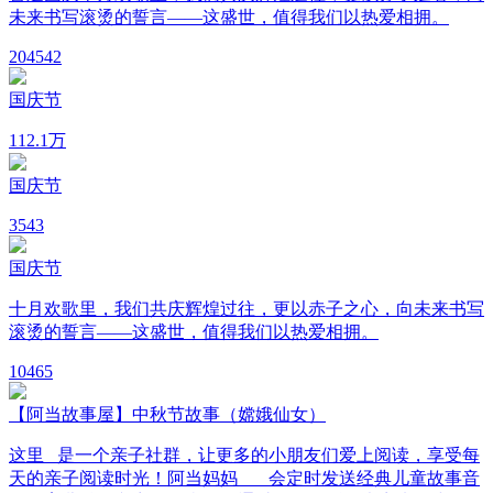
未来书写滚烫的誓言——这盛世，值得我们以热爱相拥。
20
4542
国庆节
11
2.1万
国庆节
3
543
国庆节
十月欢歌里，我们共庆辉煌过往，更以赤子之心，向未来书写
滚烫的誓言——这盛世，值得我们以热爱相拥。
10
465
【阿当故事屋】中秋节故事（嫦娥仙女）
这里 是一个亲子社群，让更多的小朋友们爱上阅读，享受每
天的亲子阅读时光！阿当妈妈 会定时发送经典儿童故事音