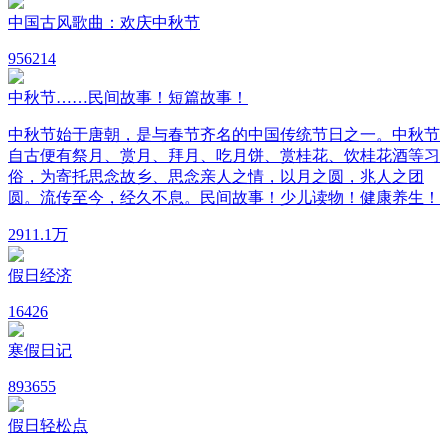
中国古风歌曲：欢庆中秋节
95
6214
中秋节……民间故事！短篇故事！
中秋节始于唐朝，是与春节齐名的中国传统节日之一。中秋节
自古便有祭月、赏月、拜月、吃月饼、赏桂花、饮桂花酒等习
俗，为寄托思念故乡、思念亲人之情，以月之圆，兆人之团
圆。流传至今，经久不息。民间故事！少儿读物！健康养生！
291
1.1万
假日经济
16
426
寒假日记
89
3655
假日轻松点