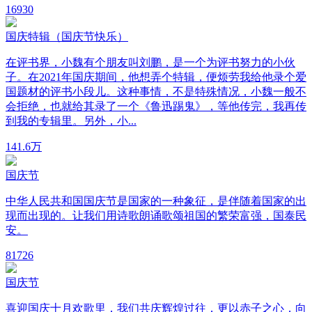
16
930
国庆特辑（国庆节快乐）
在评书界，小魏有个朋友叫刘鹏，是一个为评书努力的小伙
子。在2021年国庆期间，他想弄个特辑，便烦劳我给他录个爱
国题材的评书小段儿。这种事情，不是特殊情况，小魏一般不
会拒绝，也就给其录了一个《鲁迅踢鬼》，等他传完，我再传
到我的专辑里。另外，小...
14
1.6万
国庆节
中华人民共和国国庆节是国家的一种象征，是伴随着国家的出
现而出现的。让我们用诗歌朗诵歌颂祖国的繁荣富强，国泰民
安。
8
1726
国庆节
喜迎国庆十月欢歌里，我们共庆辉煌过往，更以赤子之心，向