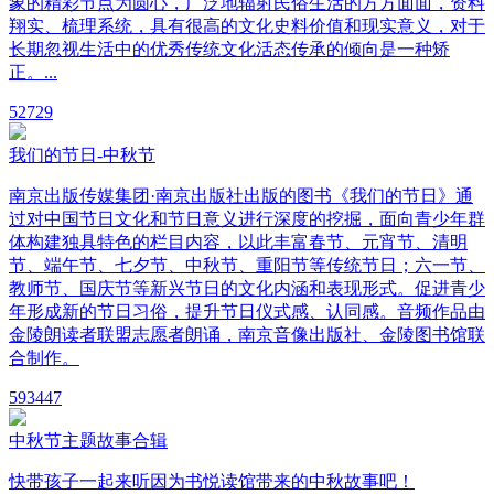
象的精彩节点为圆心，广泛地辐射民俗生活的方方面面，资料
翔实、梳理系统，具有很高的文化史料价值和现实意义，对于
长期忽视生活中的优秀传统文化活态传承的倾向是一种矫
正。...
5
2729
我们的节日-中秋节
南京出版传媒集团·南京出版社出版的图书《我们的节日》通
过对中国节日文化和节日意义进行深度的挖掘，面向青少年群
体构建独具特色的栏目内容，以此丰富春节、元宵节、清明
节、端午节、七夕节、中秋节、重阳节等传统节日；六一节、
教师节、国庆节等新兴节日的文化内涵和表现形式。促进青少
年形成新的节日习俗，提升节日仪式感、认同感。音频作品由
金陵朗读者联盟志愿者朗诵，南京音像出版社、金陵图书馆联
合制作。
59
3447
中秋节主题故事合辑
快带孩子一起来听因为书悦读馆带来的中秋故事吧！