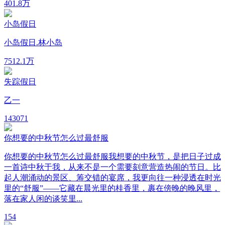
40
1.8万
小岛假日
小岛假日.林小岛
75
12.1万
失踪假日
乙一
14
3071
你想要的中秋节怎么过最舒服
你想要的中秋节怎么过最舒服我想要的中秋节，是把日子过成
一首诗中秋于我，从来不是一个需要刻意营造热闹的节日。比
起人潮涌动的景区、筹交错的宴席，我更向往一种浸透在时光
里的“舒服”——它藏在晨光里的桂香里，裹在傍晚的晚风里，
落在家人闲的谈笑里...
1
54