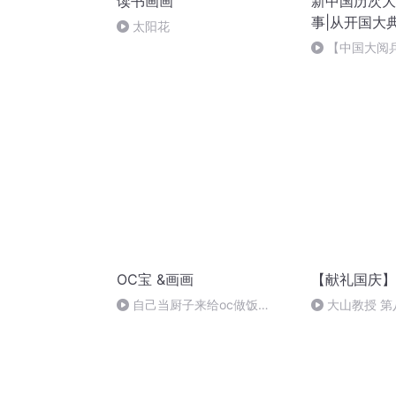
读书画画
新中国历次大
事|从开国大
太阳花
【中国大阅兵
大阅兵装备方
器装备是首次
OC宝 &画画
【献礼国庆】
自己当厨子来给oc做饭
大山教授 第
啦！！！古风宝宝非常美丽~
国