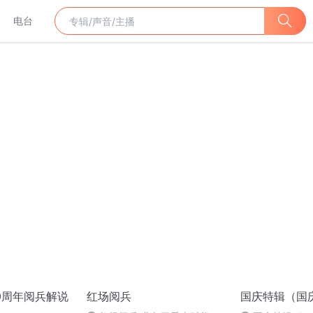
电台
70周年阅兵解说
红场阅兵
国庆特辑（国