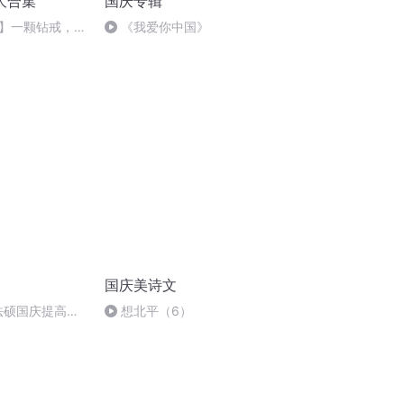
大合集
国庆专辑
】一颗钻戒，情
《我爱你中国》
国庆美诗文
成法硕国庆提高班
想北平（6）