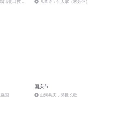
：魏迅化口技 二
儿童诗：仙人掌（林芳萍）
唱法和原生态
国庆节
化强国
山河共庆，盛世长歌