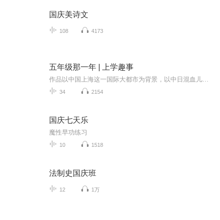
国庆美诗文
108
4173
五年级那一年 | 上学趣事
作品以中国上海这一国际大都市为背景，以中日混血儿东山光的学习生活轨迹为线索，选取主人公读五年级的那一年，从新班级成立到不得不挥手告别的令人记忆深刻的故事。主人公因为一年前宅家上网课导致学习成绩和视力急剧下降，在恢复正常的学校生活后，一路...
34
2154
国庆七天乐
魔性早功练习
10
1518
法制史国庆班
12
1万