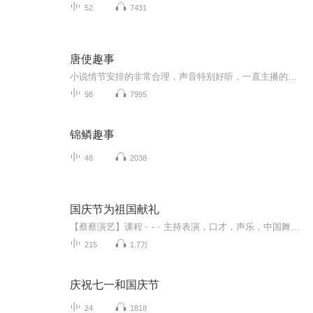
52
7431
唐使趣事
小说情节安排的非常合理，声音特别好听，一直主播的书，很有意思，既能打发时间，还能学到点东西，很好的休闲娱乐方式
98
7995
锦鳞趣事
48
2038
国庆节为祖国献礼
【蔡蔡演艺】课程﹣-﹣主持表演，口才，声乐，中国舞，民族舞。独特的小舞台，专业的录音棚，每一位同学都能成为优秀的小明星。独特的教学模式，轻松上课，快乐学习！知名主持人，舞蹈家，高级教师任职授课！江南总校：河沟街42号三楼 18545856430江北分校...
215
1.7万
庆祝七一和国庆节
24
1818