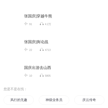
张国庆|穿越牛熊
91
4.2万
张国庆|舆论战
22
4713
国庆出游去山西
10
5805
您是不是在找：
风行的无趣生活
神级业务员
庆云传奇