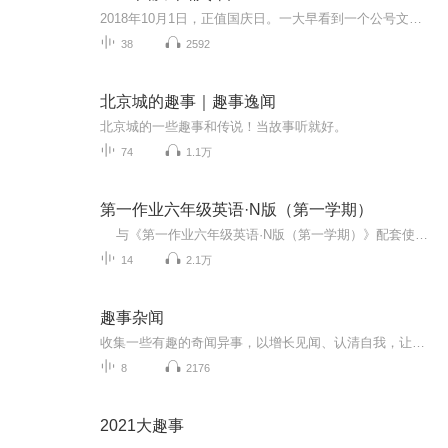
2018年10月1日，正值国庆日。一大早看到一个公号文章，正是文天祥的《己卯十月一日至燕越五日罹狴犴有感而赋》。当然，彼十一非当今的十一。不过数字的巧合还是让人感触，今天拿来读一读，体味一番历史英杰的民族情怀，恰也当时。 根据诗题来看，这组诗是写于十月一日至十月五日之间，是文天祥被俘之后所作，这些诗作不仅有凛凛正气，更也能看的到他百端交集的复杂情感。另一首于右任先生的《望大陆》，微信公号有称《望乡》，一句“山之上国之殇”荡气回肠，一并兴起拿来读了一读。仓促间多有瑕疵...
38
2592
北京城的趣事｜趣事逸闻
北京城的一些趣事和传说！当故事听就好。
74
1.1万
第一作业六年级英语·N版（第一学期）
与《第一作业六年级英语·N版（第一学期）》配套使用的英语听力。 《第一作业》是一个有效的训练系统。每一册的学习目标明确，章与节之间训练任务分布合理，节与节之间相互照应。 《第一作业》以精选的最少的习题量达到预定的学习目标。对教...
14
2.1万
趣事杂闻
收集一些有趣的奇闻异事，以增长见闻、认清自我，让灵魂摆脱名利欲物的束缚。因我上次看到的景物型提示还未应验，便无法在意境中看到新的景物型提示。一旦有新的提示，我就会将我所看到的内容告诉大家，但不进行分析，大家只能自己分析与理解了。一谈到鬼...
8
2176
2021大趣事