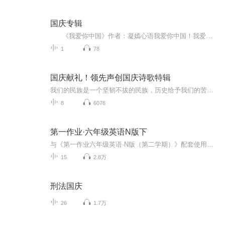
国庆专辑
《我爱你中国》作者：凝嫣心语我爱你中国！我爱你春天蓬勃的秧苗；我爱你秋日金黄的硕果。我爱你中国！我爱你青松气质，我爱你红梅品格！我爱你家乡的甜蔗好像乳汁滋润着我的心窝。我爱你中国，我要把最美的歌儿献给你，我的母亲我的祖国。我爱你中国，我爱...
1
78
国庆献礼！领先声创国庆诗歌特辑
我们的民族是一个坚韧不拔的民族，历史给予我们的苦难都变成了闪着金光的勋章！我们的国家是一个龙腾虎跃的国家，那条巨龙正以不可阻挡之势崛起于神奇的东方！------------------------------------------------值此祖国70周年华诞之际，领先声创以诗歌向祖国献礼！用我们的声音、用我们的热血、用我们的灵魂诵读经典爱国篇章，歌颂我们的祖国！永远繁荣富强！
8
6076
第一作业·六年级英语N版下
与《第一作业六年级英语·N版（第二学期）》配套使用的听力。 《第一作业》是一个有效的训练系统。每一册的学习目标明确，章与节之间训练任务分布合理，节与节之间相互照应。 《第一作业》以精选的最少的习题量达到预定的学习目标。对教材重难点把握准确，在学生的实际水平和目标之间搭建合适的台阶。注重题目的新颖和题型的变换。避免机械的重复练习，激发学生学习兴趣。与学校实际教学进度一致。题量设置合理，轻松巩固每日学习。 学习的事半功倍离不开优秀的教辅资料，我们努力打造精品，服务广大师生。向时真诚地希望各位读者：在快乐的氛围中学习，在学习中收获快乐。
15
2.8万
刑法国庆
26
1.7万