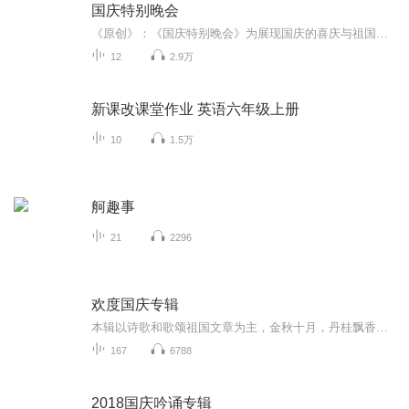
国庆特别晚会
《原创》：《国庆特别晚会》为展现国庆的喜庆与祖国的深情我将以具体的场景切入从清晨升旗的庄严到街头巷尾的欢庆到历史与当下的交融，用优美的笔触传递对祖国的热爱与自豪！用诗歌和情感美文形式，歌颂祖国的繁荣富强，祝人民幸福安康！
12
2.9万
新课改课堂作业 英语六年级上册
10
1.5万
舸趣事
21
2296
欢度国庆专辑
本辑以诗歌和歌颂祖国文章为主，金秋十月，丹桂飘香，在这个充满丰收喜悦的季节里，我们满怀激动和自豪，迎来了中华人民共和国76周年华诞。这不仅是一个庄重的纪念日，更是全体中华儿女共同欢庆的盛大的节日，承载着深厚的民族情感和历史意义.
167
6788
2018国庆吟诵专辑