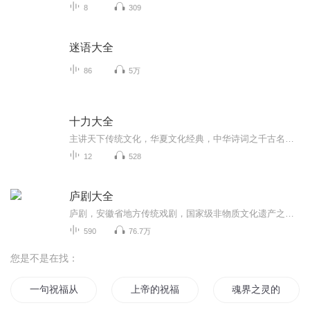
8
309
迷语大全
86
5万
十力大全
主讲天下传统文化，华夏文化经典，中华诗词之千古名句，人生之道，生命之爱，成功之方法，如人为什么而活，人字为三角形，三角形有东西南北，三角形有上下左右，所以人为上下左右而活，人为东西南北而活。人生，但愿与山水，千里共风雨。但愿与风雨，千里...
12
528
庐剧大全
庐剧，安徽省地方传统戏剧，国家级非物质文化遗产之一。庐剧，原名倒七戏，又称小倒戏、小戏，另有别称花篮戏、采茶戏、灯戏、二小戏、三小戏、和州戏、倒祭戏、稻季戏等，流行于安徽省江淮之间的皖西、皖中和江南部分地区 [1] ，是在大别山一带的山歌、淮河一带的花灯歌舞的基础上吸收了锣鼓书（门歌）、端公戏、嗨子戏的唱腔发展而成。 [2] 庐剧的传统唱腔分主调和花腔两部分，表演朴素而活泼，简单而真实，同时庐剧演员身兼数角，轮番替换，还要兼打锣鼓，早期庐剧用锣鼓伴奏，主要有堂锣、大锣、小锣三件打击乐器。2006年5月20日，庐...
590
76.7万
您是不是在找：
一句祝福从此不见
上帝的祝福
魂界之灵的祝福