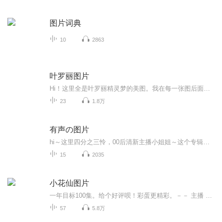
图片词典
10
2863
叶罗丽图片
Hi！这里全是叶罗丽精灵梦的美图。我在每一张图后面都给大家留了点时间让大家把喜欢的图保存下来。如果你觉得这个图不太清晰，你可以私信找我要原图哦！
23
1.8万
有声の图片
hi～这里四分之三怜，00后清新主播小姐姐～这个专辑是由四分之三怜与微笑小熊工作室合作出版，由于都是千怜的工作室，所以质量保障十分，如果您恶意差评，说明您眼睛要么是x了，要么就是您道德有问题～好啦，也当作是千怜500粉丝的福利专辑叭别对我说我喜欢你你廉价的喜欢抵不上夏天的一根雪糕
15
2035
小花仙图片
一年目标100集。给个好评呗！彩蛋更精彩。－－ 主播 贝瑞吖也叫逆光小爱
57
5.8万