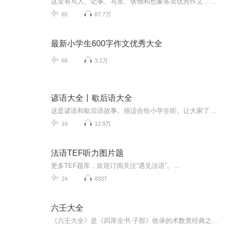
这里有写人、记事、写景、状物和想象各类优秀作文，让主播晶晶带着你们学习各种写作手法，一起提高写作水平！
65
87.7万
最新小学生600字作文优秀大全
65
3.1万
谚语大全丨歇后语大全
这是谚语和歇后语故事。很适合给小学生听。让大家了解歇后语和谚语的故事。
16
12.9万
法语TEF听力图片题
更多TEF题库，欢迎订阅关注“遇见法语”。...
24
8337
六壬大全
《六壬大全》是《四库全书·子部》收录的术数类经典之一，系统整理了中国古代大六壬术的理论体系、占法规则、神煞体系与判断方法。大六壬与太乙、奇门并称“三式”，历来被视为中国古代术数体系中结构较复杂、信息量较大的占测方法之一。本书为《图解六壬...