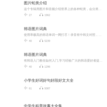
图片蛇类介绍
这个专辑用图片和音频介绍世界上的各种蛇类，会分类别介绍，如有错误欢迎指正。
27
1962
韩语图片词典
使用率极高的韩语单词一网打尽！录音有中韩文对照，方便同学们在路上收听磨耳朵！更多韩语学习的内容，欢迎关注订阅“韩语助手FM” ：）
40
5239
韩语图片词典
有韩语入门教你如何入门,学习经验广大的韩语爱好者提供自己学习的心得体会;韩语词汇包含各类词汇满足你各个方面的需求;韩语阅读:韩国古今各种书籍、童话、谚语等的阅读;韩语...
40
1296
小学生好词好句好段好文大全
61
5087
中学生科普故事大全集