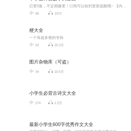
日更5集，不定期爆更！订阅可以收到更新提醒哦~ 【内容简介】 作为一名中学生，我们对这个世界知道得太少了，但就算是大科学家牛顿和爱因斯坦，在老年的时候也依然会惊叹造地球的神秘和伟大。也许我们整个人类的历史叠加起来，也不及这个世界真相的万...
68
1073
梗大全
一个有超多梗的专辑
63
25.3万
图片杂物库（可盗）
34
10.5万
小学生必背古诗文大全
274
2.3万
最新小学生600字优秀作文大全