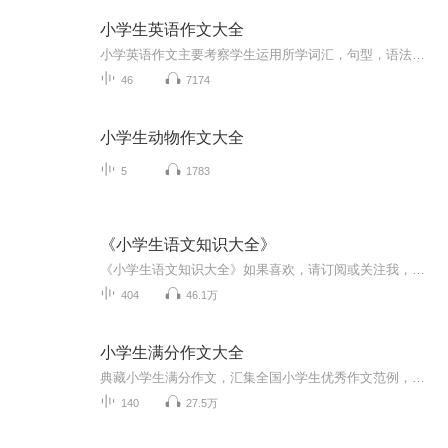
小学生英语作文大全
小学英语作文主要考察学生运用所学词汇，句型，语法等内容。组句成文的能力是一种考察学生语言综合能力的题型，对于刚开始接触英语的小学生来说，英语写作无疑是一大难点。为了帮助同学们了解小学阶段的各种作文题，掌握相应的写作技巧及要领，从而克服写...
46
7174
小学生动物作文大全
5
1783
《小学生语文知识大全》
《小学生语文知识大全》如果喜欢，请订阅或关注我，谢谢！
404
46.1万
小学生满分作文大全
典藏小学生满分作文，汇集全国小学生优秀作文范例，范文类别丰富，写人、写物、写景、叙事、写未来、写想象等等，名师点评作文优点，帮助孩子走上写作之路。
140
27.5万