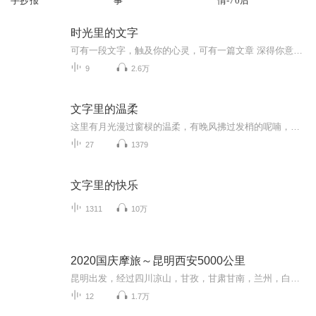
手抄报
事
情-70后
时光里的文字
可有一段文字，触及你的心灵，可有一篇文章 深得你意？偷得浮生半日闲，将自己从繁忙的工作学习中解放出来吧，泡一杯热茶，聆听《时光里的文字》享受安逸的时间。
9
2.6万
文字里的温柔
这里有月光漫过窗棂的温柔，有晚风拂过发梢的呢喃，也有那些藏在心底、未曾说出口的细腻心事。每一篇文字，都像一盏小小的灯，在深夜里为你亮着。或许是某段回忆的共鸣，或许是某句安慰的治愈，愿这些情感的碎片，能拼凑出你此刻最需要的温暖。来这里吧，...
27
1379
文字里的快乐
1311
10万
2020国庆摩旅～昆明西安5000公里
昆明出发，经过四川凉山，甘孜，甘肃甘南，兰州，白银，平凉，陕西西安。然后经过成都，昭通返回昆明。全程计划5000公里，单人单车，只为路上遇见未知的幸福感。
12
1.7万