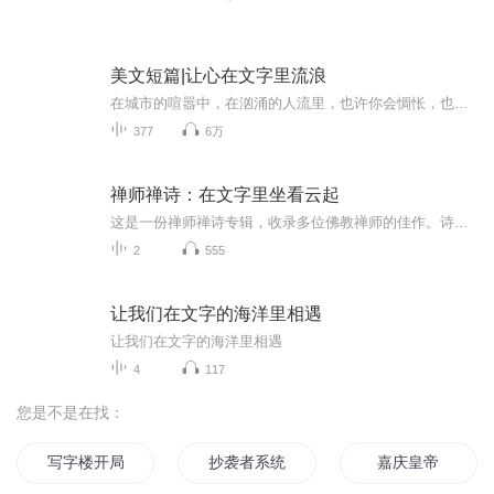
美文短篇|让心在文字里流浪
在城市的喧嚣中，在汹涌的人流里，也许你会惆怅，也许你会迷茫。请与我一起，让文字安抚心灵，让心有所依放
377
6万
禅师禅诗：在文字里坐看云起
这是一份禅师禅诗专辑，收录多位佛教禅师的佳作。诗中藏着山林晨钟、古刹月色，更有勘破世情的通透。每首诗都是一次心灵静坐，听禅诗，寻内心安宁，悟生活本真。
2
555
让我们在文字的海洋里相遇
让我们在文字的海洋里相遇
4
117
您是不是在找：
写字楼开局
抄袭者系统
嘉庆皇帝