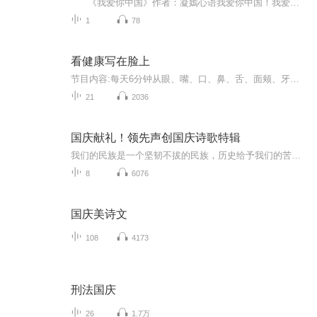
《我爱你中国》作者：凝嫣心语我爱你中国！我爱你春天蓬勃的秧苗；我爱你秋日金黄的硕果。我爱你中国！我爱你青松气质，我爱你红梅品格！我爱你家乡的甜蔗好像乳汁滋润着我的心窝。我爱你中国，我要把最美的歌儿献给你，我的母亲我的祖国。我爱你中国，我爱...
1
78
看健康写在脸上
节目内容:每天6分钟从眼、嘴、口、鼻、舌、面颊、牙、头发、指甲读懂健康信息。主播介绍:王丽茗→高级营养师人际关系沟通训练师安利体重管理运营官二十多年的临床营养经验，从生活中的点点滴滴告诉你如何健康早知道。适合人群:儿童 成人 老年人你将收获:每...
21
2036
国庆献礼！领先声创国庆诗歌特辑
我们的民族是一个坚韧不拔的民族，历史给予我们的苦难都变成了闪着金光的勋章！我们的国家是一个龙腾虎跃的国家，那条巨龙正以不可阻挡之势崛起于神奇的东方！------------------------------------------------值此祖国70周年华诞之际，领先声创以诗歌向祖国献礼！用我们的声音、用我们的热血、用我们的灵魂诵读经典爱国篇章，歌颂我们的祖国！永远繁荣富强！
8
6076
国庆美诗文
108
4173
刑法国庆
26
1.7万