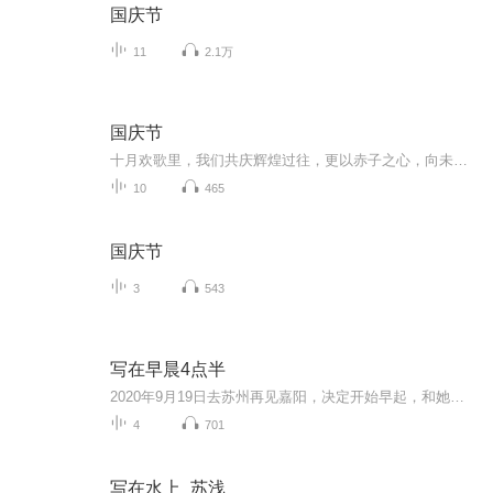
国庆节
11
2.1万
国庆节
十月欢歌里，我们共庆辉煌过往，更以赤子之心，向未来书写滚烫的誓言——这盛世，值得我们以热爱相拥。
10
465
国庆节
3
543
写在早晨4点半
2020年9月19日去苏州再见嘉阳，决定开始早起，和她一样4:30起床，做早课。早上4:30起床，写下每天的所思、所言、所行。
4
701
写在水上_苏浅