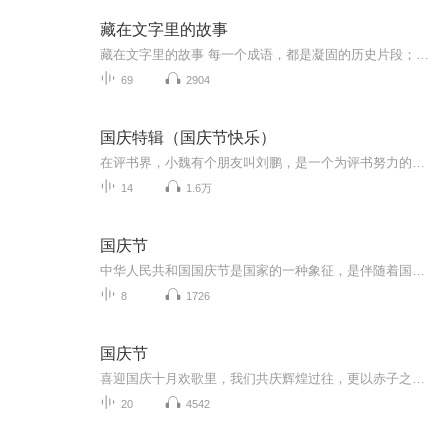
藏在文字里的故事
藏在文字里的故事 每一个成语，都是凝固的历史片段；每一组文字，都藏着古人的智慧与悲欢。 在这里，我们拨开时光的尘埃，走进“卧薪尝胆”的隐忍、“破釜沉舟”的决绝、“孔融让梨”的温情……用生动的讲述，让千年之前的故事、人物与心境，在耳畔缓缓苏...
69
2904
国庆特辑（国庆节快乐）
在评书界，小魏有个朋友叫刘鹏，是一个为评书努力的小伙子。在2021年国庆期间，他想弄个特辑，便烦劳我给他录个爱国题材的评书小段儿。这种事情，不是特殊情况，小魏一般不会拒绝，也就给其录了一个《鲁迅踢鬼》，等他传完，我再传到我的专辑里。另外，小...
14
1.6万
国庆节
中华人民共和国国庆节是国家的一种象征，是伴随着国家的出现而出现的。让我们用诗歌朗诵歌颂祖国的繁荣富强，国泰民安。
8
1726
国庆节
喜迎国庆十月欢歌里，我们共庆辉煌过往，更以赤子之心，向未来书写滚烫的誓言——这盛世，值得我们以热爱相拥。
20
4542