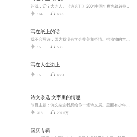
苏浅，辽宁大连人。《诗选刊》2004中国年度先锋诗歌奖诗人著有诗集《更深的蓝》、《写在水上》、《出发去乌里》（台湾出版，大陆先锋诗丛）、诗合集《我的三姐妹》等。作品入选多种选本。朗读者，司徒游手。
164
6695
写在纸上的话
我不会写诗，因为我没有学会赞美和抒情。把动物的本能当做爱情，把友情当做一杆猎枪。我这一辈子只想把话说好，后来我发现把话说好也不是一件容易的事儿，尤其是说实话需要勇气，除非你抓住谎言和废话的救命稻草。随波逐流。而我的语言屈从于我的心灵，我...
15
536
写在人生边上
15
4561
诗文杂选 文字里的情思
节目主题：诗文杂选我想给你一场诗文展。里面有少年的意气风发，满腔热血。也有恬淡洒脱，寄情山水。里面有人生悲欢离合的略之投影，也有大道至简的道理阐释。最终归于平和，也归于震撼。更新频率：我将会每周更新一次，期待大家的点评，关注和指导。如有...
313
207.5万
国庆专辑