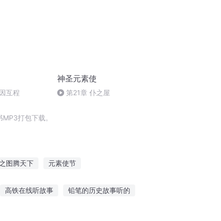
神圣元素使
因互程
第21章 仆之屋
MP3打包下载。
之图腾天下
元素使节
那时节
大庆皇太子
重生西门庆
高铁在线听故事
铅笔的历史故事听的
听井冈山故事感言
深山睡前故事在线听