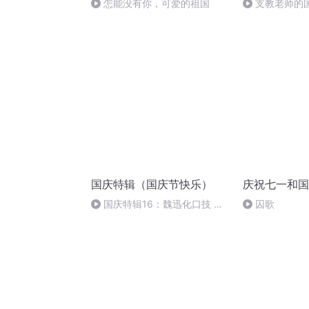
怎能没有你，可爱的祖国
支教老师的
国庆特辑（国庆节快乐）
庆祝七一和国
国庆特辑16：魏迅化口技 二
囚歌
胡 东方红+一般唱法和原生态