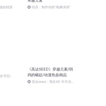
卓越元素
级的炫富
结语：制作你的“电梯演讲”
《高达SEED》穿越元素/弱
鸡的崛起/动漫热血精品
（全书完）
高达seed：我在AD 年代当高
达驾驶员-291