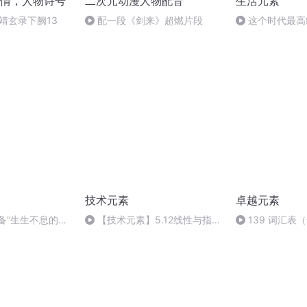
情，人物诗号
二次元动漫人物配音
生活元素
靖玄录下阙13
配一段《剑来》超燃片段
这个时代最高
技术元素
卓越元素
备“生生不息的企
【技术元素】5.12线性与指数
139 词汇表
讲
的增加（终）