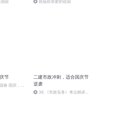
化强国
祝福你亲爱的祖国
国庆节
二建市政冲刺，适合国庆节
逆袭
园春·国庆，朗
36.《市政实务》考点精讲第
36节课_2020926212025