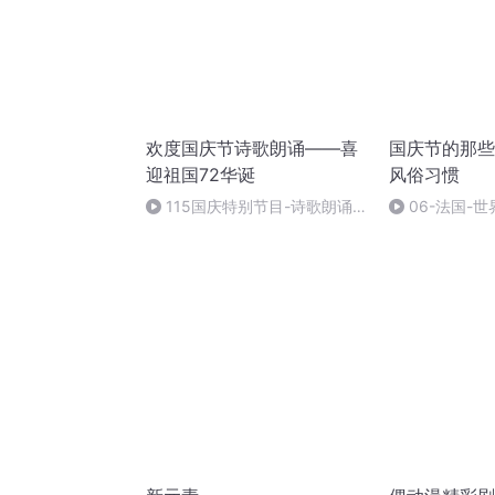
欢度国庆节诗歌朗诵——喜
国庆节的那些
迎祖国72华诞
风俗习惯
115国庆特别节目-诗歌朗诵-
06-法国-
中国梦
国庆节的那些