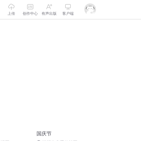
上传
创作中心
有声出版
客户端
国庆节