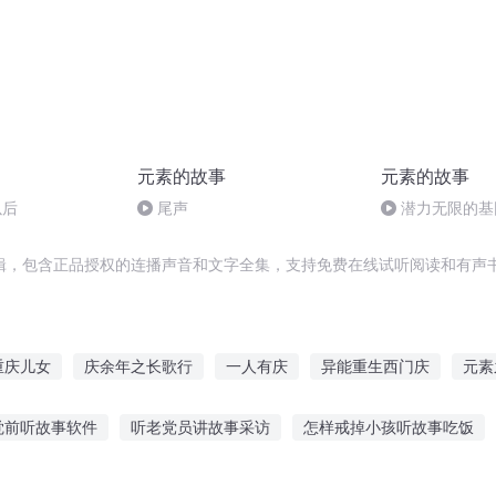
元素的故事
元素的故事
以后
尾声
潜力无限的基
辑，包含正品授权的连播声音和文字全集，支持免费在线试听阅读和有声书
重庆儿女
庆余年之长歌行
一人有庆
异能重生西门庆
元素
大庆帝国
千年情节之三生三世
快斗与青子的情人节
那年那月
觉前听故事软件
听老党员讲故事采访
怎样戒掉小孩听故事吃饭
最后一个情人节
嘉庆皇帝
庆云传奇
大庆第一恶
讲故事在线听
听英语的恐怖故事视频
晚上睡不着闭眼听故事