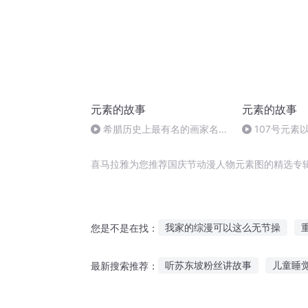
元素的故事
元素的故事
希腊历史上最有名的画家名叫
107号元素
阿佩利斯
喜马拉雅为您推荐国庆节动漫人物元素图的精选专
我家的综漫可以这么无节操
您是不是在找：
美漫世界的元素之王
穿越之
听苏东坡粉丝讲故事
儿童睡
最新搜索推荐：
十二个情人节
安庆年记事
听黄帝的故事的感受
威士忌