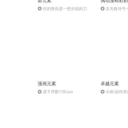
新元素
偶动漫精彩剧
你的善良是一把尖锐的刀
左无咎诗号-
漫画元素
卓越元素
原子序数118Uuo
示例:如何准
业社区”电梯演