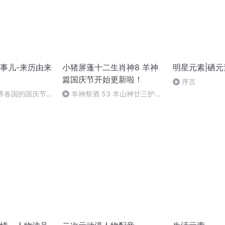
事儿-来历由来
小猪屏蓬十二生肖神8 羊神
明星元素|硒
篇国庆节开始更新啦！
序言
世界各国的国庆节-
羊神祭酒 53 羊山神廿三护祭
事儿
坛 敬天地白泽做祭酒（4）