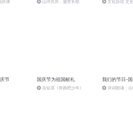
国庆课
山河共庆，盛世长歌
文化自信 文
庆节
国庆节为祖国献礼
我们的节日-
岳钲淇《奔跑吧少年》
诗词朗诵：沁
读者：张继军