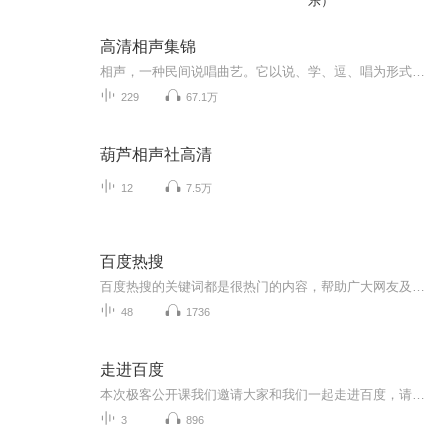
乐）
高清相声集锦
相声，一种民间说唱曲艺。它以说、学、逗、唱为形式，突出其特点。相声艺术源于华北，流行于京津冀，普及于全国及海内外，始于明清，盛于当代。主要采用口头方式表演。主要道具有折扇、手绢、醒木。表演形式有单口相声、对口相声、群口相声等，是扎根于民...
229
67.1万
葫芦相声社高清
12
7.5万
百度热搜
百度热搜的关键词都是很热门的内容，帮助广大网友及时了解互联网网友最近广泛关注的新鲜事。我会实时根据百度热搜内容，发表自己的看法。希望大家喜欢，有什么问题可以评论，一起谈谈。
48
1736
走进百度
本次极客公开课我们邀请大家和我们一起走进百度，请百度各位极具创新力的产品技术者， 将产品方法论、产品观、产品实战经验全盘呈现，让我们一起来看看百度的头牌产品们成功的背后有哪些秘诀。
3
896