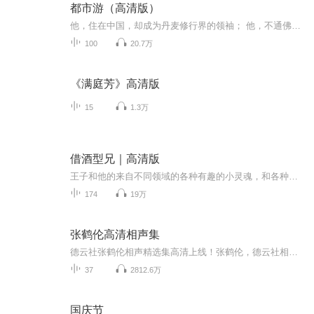
都市游（高清版）
他，住在中国，却成为丹麦修行界的领袖； 他，不通佛法，却被青藏红衣喇嘛教视为转世活佛； 他，明明是人，却被西方血族认定为该隐的化身； 他，不想招揽手下，却有很多强势人物死心塌地的为他效忠； 他，从不招惹女人，却总有在常人眼中“高不可攀”的绝世美女对他倒贴； 他，只想安安静静的研究魔法，却老是成为修行界纷争的焦点； 他，就是从异界穿越到地球的全系圣魔导师，永攀高峰！ 2016年，集：穿越，魔法，都市，言情，有声巨作，作者：鱼龙，播讲：铁血哥，小白免。
100
20.7万
《满庭芳》高清版
15
1.3万
借酒型兄｜高清版
王子和他的来自不同领域的各种有趣的小灵魂，和各种好看的小皮囊无边无际的神侃闲聊，猛吹狂喷的轻松聊天局！vinohobby2020，p880888p，是了解更多解锁更多的小暗号，小密码！期待你的关注，期待你的订阅，期待跟你成为最好的朋友！这里是《借酒型兄》，微...
174
19万
张鹤伦高清相声集
德云社张鹤伦相声精选集高清上线！张鹤伦，德云社相声演员，昵称“小白”，搭档为德云社相声演员郎鹤炎。2009年正式拜郭德纲为师，现担任德云社演出六队队长。持续更新，不容错过~
37
2812.6万
国庆节