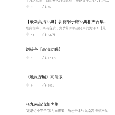
十月欢歌里，我们共庆辉煌过往，更以赤子之心，向未来书写滚烫的誓言——这盛世，值得我们以热爱相拥。
10
465
【最新高清经典】郭德纲于谦经典相声合集高清
经典相声，高清音质，免费带你畅游笑声的海洋！【最新高清经典】郭德纲与于谦｜经典相声合集｜高清本专辑包含“《怯富贵》《好好学习》《歪唱太平歌词》《败家子儿》《满汉全席》等众多经典搞笑相声。持续更新，不容错过！
48
422万
刘筱亭【高清助眠】
12
17.1万
《地灵探幽》高清版
8
1871
张九南高清相声集
“定场诗小王子”张九南报道！给您带来张九南高清相声集更有《铃铛谱》《学电台》《全城热恋》等爆笑相声，还等什么，速速收听！听德云社相声，上喜马拉雅！你喜欢的角儿，喜马全都有！【更多张九南精彩专辑，点击直达】