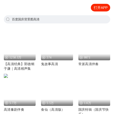
打开APP
百度国庆背景图高清
1258.3万
574
9971
【高清经典】郭德纲
鬼故事高清
常派高清伴奏
于谦｜高清相声集
5.7万
5.5万
1.6万
高清豫剧伴奏
食仙（高清版）
国庆特辑（国庆节快