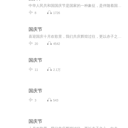
中华人民共和国国庆节是国家的一种象征，是伴随着国家的出现而出现的。让我们用诗歌朗诵歌颂祖国的繁荣富强，国泰民安。
8
1726
国庆节
喜迎国庆十月欢歌里，我们共庆辉煌过往，更以赤子之心，向未来书写滚烫的誓言——这盛世，值得我们以热爱相拥。
20
4542
国庆节
11
2.1万
国庆节
3
543
国庆节