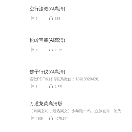
空行法教(AI高清)
9
655
松岭宝藏(AI高清)
15
1972
佛子行仪(AI高清)
索取PDF教材请联系微信：18918829428。
5
1.7万
万道龙黄高清版
〔暴爽玄幻，最热爽文〕少年陆一鸣，血脉被夺，沦为废人，受尽屈辱。幸得至尊神殿，重生无上血脉，从此脚踏天才，一路逆袭，踏上热血辉煌之路。噬无尽生灵，融诸天血脉，跨千山万水，闯九天十地，败尽天下英豪，修战龙真诀，成就万道龙皇...
4909
4075.9万