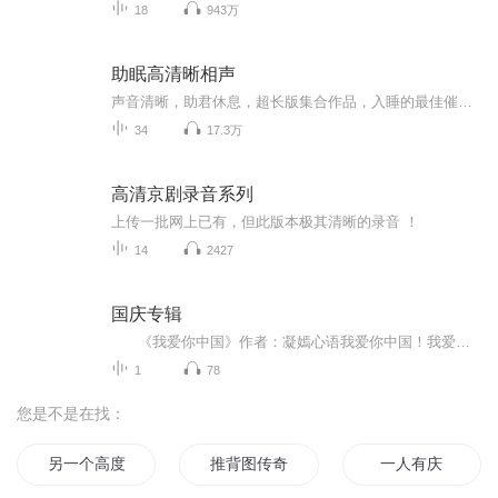
18
943万
助眠高清晰相声
声音清晰，助君休息，超长版集合作品，入睡的最佳催化剂和好伴侣！
34
17.3万
高清京剧录音系列
上传一批网上已有，但此版本极其清晰的录音 ！
14
2427
国庆专辑
《我爱你中国》作者：凝嫣心语我爱你中国！我爱你春天蓬勃的秧苗；我爱你秋日金黄的硕果。我爱你中国！我爱你青松气质，我爱你红梅品格！我爱你家乡的甜蔗好像乳汁滋润着我的心窝。我爱你中国，我要把最美的歌儿献给你，我的母亲我的祖国。我爱你中国，我爱...
1
78
您是不是在找：
另一个高度文明
推背图传奇
一人有庆