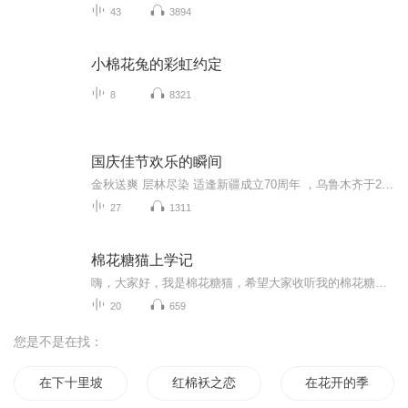
43
3894
小棉花兔的彩虹约定
8
8321
国庆佳节欢乐的瞬间
金秋送爽 层林尽染 适逢新疆成立70周年 ，乌鲁木齐于2025年9月23日迎来党中央和习大大带领的慰问团。新疆各族群众欢欣鼓舞，热烈欢迎。
27
1311
棉花糖猫上学记
嗨，大家好，我是棉花糖猫，希望大家收听我的棉花糖猫上学记，不知道我会有怎样的同桌，怎样的新学期呢？
20
659
您是不是在找：
在下十里坡剑神
红棉袄之恋
在花开的季节绽放