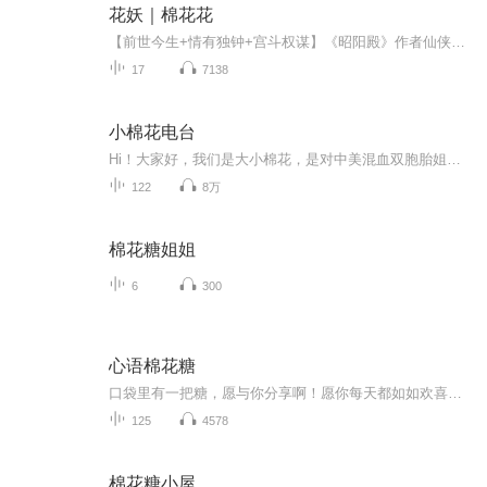
花妖｜棉花花
【前世今生+情有独钟+宫斗权谋】《昭阳殿》作者仙侠古言，谱写一段祁连仙境白梅与真龙、雪花转世历劫的催泪故事。 执念千年终不负，痴恋一生终不悔！聪慧坚韧的外科女医生VS多疑冷酷的战神将军！ 遇见他，是她前世的缘，也是今生的劫。真龙布雨之恩，白梅...
17
7138
小棉花电台
Hi！大家好，我们是大小棉花，是对中美混血双胞胎姐妹。我们的妈妈叫李十一,是一名很会讲故事的英语老师。小棉花电台是由妈妈和我们一起录制的亲子生活 时光，妈妈会给我们讲故事，中文的英文的她都会，以后我们自己回头听，将都是满满的美好回忆。。。都...
122
8万
棉花糖姐姐
6
300
心语棉花糖
口袋里有一把糖，愿与你分享啊！愿你每天都如如欢喜自在菩提心。
125
4578
棉花糖小屋