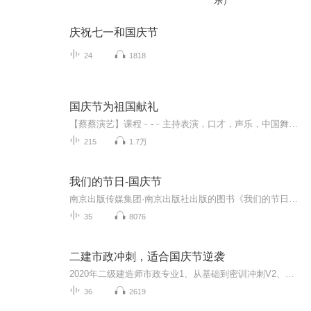
乐）
庆祝七一和国庆节
24
1818
国庆节为祖国献礼
【蔡蔡演艺】课程﹣-﹣主持表演，口才，声乐，中国舞，民族舞。独特的小舞台，专业的录音棚，每一位同学都能成为优秀的小明星。独特的教学模式，轻松上课，快乐学习！知名主持人，舞蹈家，高级教师任职授课！江南总校：河沟街42号三楼 18545856430江北分校...
215
1.7万
我们的节日-国庆节
南京出版传媒集团·南京出版社出版的图书《我们的节日》通过对中国节日文化和节日意义进行深度的挖掘，面向青少年群体构建独具特色的栏目内容，以此丰富春节、元宵节、清明节、端午节、七夕节、中秋节、重阳节等传统节日；六一节、教师节、国庆节等新兴节日的文化内涵和表现形式。促进青少年形成新的节日习俗，提升节日仪式感、认同感。音频作品由金陵朗读者联盟志愿者朗诵，南京音像出版社、金陵图书馆联合制作。
35
8076
二建市政冲刺，适合国庆节逆袭
2020年二级建造师市政专业1、从基础到密训冲刺V2、从精华课程到超压密押V3、0基础同步更新v4、持续更新到2020年考试V5、只要你跟着学让你一次稳拿证V6、渠道超压压题，超压三页纸等独家绝密压题!
36
2619