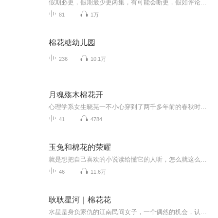
假期必更，假期最少更两集，有可能会断更，假如评论多，月票多，听的多的话，最多一天更四集，更的必须得是假期，不过有没有好心人来给个好评？三星也行，现在我23的订阅量，一个评论都没有
81
1万
棉花糖幼儿园
236
10.1万
月魂殇木棉花开
心理学系女生晓芫一不小心穿到了两千多年前的春秋时代，跌进妖孽丛生的鬼谷之中，遇见盛世美颜的小花妖木棉。只为这三世有缘无份的纠缠，木棉守住最后一丝魂魄，期待两千多年后与晓芫再次重逢。青梅竹马的寒冰，与晓芫一同穿越，乱世佳人的爱意是否能挽留住他？ 主要人物简介： 唐晓芫：心理学系女生，知识控，声控，颜控。有一定的推理能力，懂一些医术。 木棉：鬼谷里的一只木棉花妖，盛世美颜，不谙世事，清澈如水，为爱不惜违背天条。 缓歌：危月燕星宿转世，神医之子，沦为杀手，自小被毒哑。性格冷冽，却爱意沉沉。 影寒冰：晓芫的青梅竹马，校草，穿越后成为齐国将军。 紫衫苓：未来世界的公主，为完成时空任务回到春秋。 红粉：紫衫苓的对手，长期潜伏在春秋时代，只为《神州物志》。
41
4784
玉兔和棉花的荣耀
就是想把自己喜欢的小说读给懂它的人听，怎么就这么难，你是我的荣耀，你是我的荣耀
46
11.6万
耿耿星河｜棉花花
水星是身负家仇的江南民间女子，一个偶然的机会，认识了六皇子成筠河，二人擦出了爱情的火花。成筠河本是一位不得宠的皇子，水星利用自己的智谋，帮成筠河夺嫡，继承皇位。成筠河性格温和善良，不喜弄权，便将朝政大权交给了足智多谋的水星，可是二人也因...