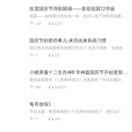
欢度国庆节诗歌朗诵——喜迎祖国72华诞
祖国——如同我们的生命一样，是诗人笔下永恒而温暖的主题。在祖国72周年华诞来临之际，特创建这个诗歌朗诵专辑，诵读经典爱国篇章，和大家一起歌颂祖国，向国庆的献礼！祝愿伟大的祖国繁荣富强，祝愿大家国庆节快乐，度过平安快乐的黄金周假期！
116
11万
国庆节的那些事儿-来历由来风俗习惯
我们伟大的祖国母亲就要过生日了,也是小朋友、大朋友们最喜欢的“国庆小长假”或说“黄金周”还有说”国庆7天乐”的，说法真是不一而足。那么“国庆节”是怎么来的？自古以来国庆节怎么庆贺？新中国国庆节的来历，以及新中国国庆节的庆贺方式又有哪些呢？ ...
6
2万
小猪屏蓬十二生肖神8 羊神篇国庆节开始更新啦！
晓东叔叔新作《三星堆神游记》全新面世！中信出版社出版！京东当当淘宝均有售！点蓝色字收听——《小猪屏蓬爆笑日记2024》《小猪屏蓬爆笑日记2》《小猪屏蓬爆笑日记1》让你笑得喘不上气！《我进故宫当富翁——小猪屏蓬故宫财商笔记》教你成为大富翁！《小...
550
314.9万
龟哥放假1
节目主题：龟哥和他的三个兄弟开始放假了，他们从广州回来之后正式开始了寒假生活，他们有很多作业，每天都挺充实。拉布布和企鹅也很喜欢放假，因为有大量时间可以和跟龟哥一起玩。
7
249