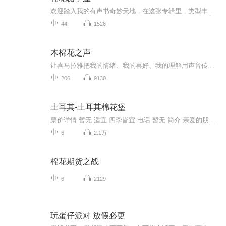
欢迎踏入我的有声书奇妙天地，在这张专辑里，类型丰富多样。想探索神秘未知？刺激的冒险小说带你翻山越岭，穿越古老遗迹，在危机四伏中寻找真相。渴望浪漫温情？细腻的爱情故事让你沉浸在甜蜜与感动里，感受恋人间的深情与执着。钟情奇幻想象？奇幻小说为...
44
1526
木棉花之声
让喜马拉雅把我的情绪、我的喜好、我的理解用声音传递给你们！以音会友、以音消愁！
206
9130
土耳其-土耳其棉花堡
票价详情 暂无 适宜 四季皆宜 电话 暂无 简介 亲爱的朋友，欢迎您来到美丽的棉花堡。棉花堡位于土耳其代尼兹利市的西南部，是远近闻名的温泉度假胜地，这里不仅有上千年的天然温泉，更有这种古怪的好似棉花一样的山丘。对于有着丰厚旅游“资本”的土耳其来...
6
2.1万
棉花期货之战
6
2129
玩蛋仔派对 放假必更