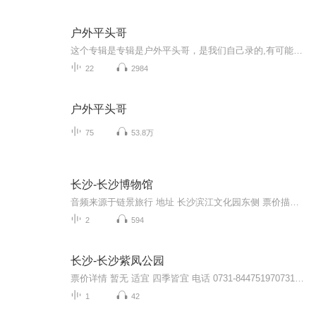
户外平头哥
这个专辑是专辑是户外平头哥，是我们自己录的,有可能录的不好，大家不要责怪.
22
2984
户外平头哥
75
53.8万
长沙-长沙博物馆
音频来源于链景旅行 地址 长沙滨江文化园东侧 票价描述 每周二至周日9:00—16:30(16:00停止发票入馆) 开放时间 9:00—16:30 乘车信息 公交11路、106路：二馆一厅站地铁1号线：北辰三角洲站
2
594
长沙-长沙紫凤公园
票价详情 暂无 适宜 四季皆宜 电话 0731-844751970731-84481649 简介 亲爱的游客，欢迎您来到美丽的长沙紫凤公园参观游览。长沙紫凤公园位于美丽的湖南省会-长沙市的北部，倚湘江北大桥而建。紫凤公园虽然占地面积不是很大，但园内风景优美。曲径通幽、长...
1
42