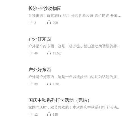
长沙-长沙动物园
音频来源于链景旅行 地址 长沙县暮云镇 票价描述 开放时间 夏季8：00—18：00、冬季8：00—17：30 乘车信息
2
209
户外好东西
户外是个好东西，这是一档以徒步登山运动为话题的播客节目，有趣的人物、感动的故事、有用的知识、好玩的装备…针对涉足荒野途中发生的一切，说三道四，聊东聊西。
49
15.5万
户外好东西
户外是个好东西，这是一档以徒步登山运动为话题的播客节目，有趣的人物、感动的故事、有用的知识、好玩的装备…针对涉足荒野途中发生的一切，说三道四，聊东聊西。
39
1291
国庆中秋系列打卡活动（完结）
家国同庆时，双节共欢腾！本次国庆中秋系列打卡活动，邀你每日解锁多元演播精彩：以诗歌为笔，歌颂祖国山河壮阔与时代华章；清晨用温暖早安问候开启元气一天，深夜以温柔晚安声语卸下疲惫；更有风趣幽默的单口相声逗趣生活，经典耐品的评书细说古今故事。...
12
635