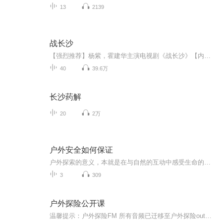
13
2139
战长沙
【强烈推荐】杨紫，霍建华主演电视剧《战长沙》【内容简介】故事发生在抗日战争初期，日军攻陷武汉后一路南下，长沙危在旦夕。面对突如其来的战事，城内人心惶惶，不少人携家带口南逃西奔。胡家孙女婿薛君山极力安排胡家最为宠爱的一对龙凤胎胡湘湘和胡小...
40
39.6万
长沙药解
20
2万
户外安全如何保证
户外探索的意义，本就是在与自然的互动中感受生命的力量，而安全，正是这场美好相遇的底色。守住安全边界，方能真正实现与自然的和谐共处，让每一次户外出行，都成为难忘的治愈之旅。与自然的亲近，绝非无拘无束的 “闯入”，而是要在尊重规律的前提下，守...
3
309
户外探险公开课
温馨提示：户外探险FM 所有音频已迁移至户外探险outdoor 微信公众号上，微信搜索户外探险outdoor（ID：outdoormag）发现更多精彩内容！