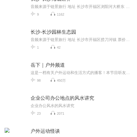
音频来源于链景旅行 地址 长沙市开福区浏阳河大桥东 票价描述 海洋馆门票为75元／人，小孩半价优惠。海底世界水上乐园成人票价：40元/人，1.4米以下小孩票价20元。 开放时间 10：00—22：30 乘车信息
9
1162
长沙-长沙园林生态园
音频来源于链景旅行 地址 长沙市开福区捞刀河镇 票价描述 暂无 开放时间 全天 乘车信息 暂无
1
42
岳下｜户外频道
这是一档有关户外运动和生活方式的播客！本节目听友群「岳下｜户外」会发布节目信息、户外品牌团购福利、岳下自有品牌优惠券、也欢迎大家在交流户外运动和行业信息。加群方法：方法一：添加小助手并注明加户外群：yuexiafox（微信：岳下小狐狸）方法二：「...
98
450万
企业公司办公地点的风水讲究
企业办公风水的风水讲究
23
2071
户外运动怪谈