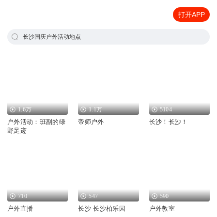
打开APP
长沙国庆户外活动地点
1.6万
1.1万
5104
户外活动：班副的绿
帝师户外
长沙！长沙！
野足迹
710
547
590
户外直播
长沙-长沙柏乐园
户外教室