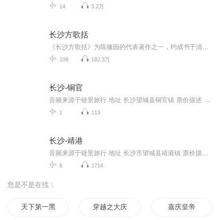
14
5.2万
长沙方歌括
《长沙方歌括》为陈修园的代表著作之一，约成书于清嘉庆十三（1808）。书分六卷，歌括112首。
109
182.3万
长沙-铜官
音频来源于链景旅行 地址 长沙望城县铜官镇 票价描述 开放时间 乘车信息
1
113
长沙-靖港
音频来源于链景旅行 地址 长沙市望城县靖港镇 票价描述 开放时间 乘车信息
6
1714
您是不是在找：
天下第一黑户
穿越之大庆帝国
嘉庆皇帝