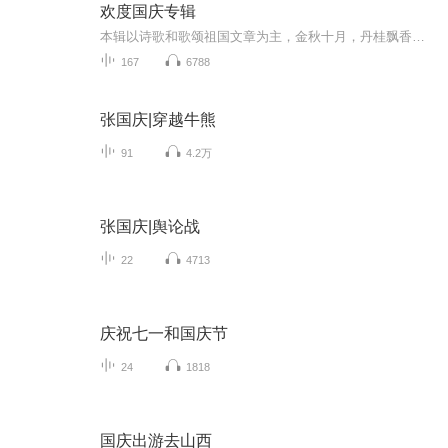
欢度国庆专辑
本辑以诗歌和歌颂祖国文章为主，金秋十月，丹桂飘香，在这个充满丰收喜悦的季节里，我们满怀激动和自豪，迎来了中华人民共和国76周年华诞。这不仅是一个庄重的纪念日，更是全体中华儿女共同欢庆的盛大的节日，承载着深厚的民族情感和历史意义.
167
6788
张国庆|穿越牛熊
91
4.2万
张国庆|舆论战
22
4713
庆祝七一和国庆节
24
1818
国庆出游去山西