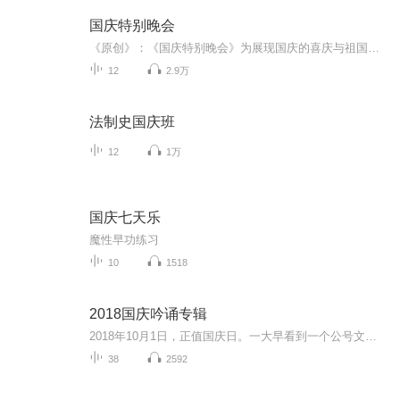
国庆特别晚会
《原创》：《国庆特别晚会》为展现国庆的喜庆与祖国的深情我将以具体的场景切入从清晨升旗的庄严到街头巷尾的欢庆到历史与当下的交融，用优美的笔触传递对祖国的热爱与自豪！用诗歌和情感美文形式，歌颂祖国的繁荣富强，祝人民幸福安康！
12
2.9万
法制史国庆班
12
1万
国庆七天乐
魔性早功练习
10
1518
2018国庆吟诵专辑
2018年10月1日，正值国庆日。一大早看到一个公号文章，正是文天祥的《己卯十月一日至燕越五日罹狴犴有感而赋》。当然，彼十一非当今的十一。不过数字的巧合还是让人感触，今天拿来读一读，体味一番历史英杰的民族情怀，恰也当时。 根据诗题来看，这组诗是写于十月一日至十月五日之间，是文天祥被俘之后所作，这些诗作不仅有凛凛正气，更也能看的到他百端交集的复杂情感。另一首于右任先生的《望大陆》，微信公号有称《望乡》，一句“山之上国之殇”荡气回肠，一并兴起拿来读了一读。仓促间多有瑕疵...
38
2592