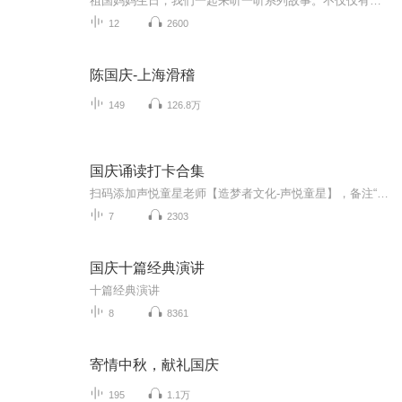
祖国妈妈生日，我们一起来听一听系列故事。不仅仅有《我的祖国》，还有红军故事，也有关于战争的故事，让大家体会到和平年代的不易。
12
2600
陈国庆-上海滑稽
149
126.8万
国庆诵读打卡合集
扫码添加声悦童星老师【造梦者文化-声悦童星】，备注“诵读打卡”报名，已添加好友的，直接发送“诵读打卡”报名，报名成功后进入社群。
7
2303
国庆十篇经典演讲
十篇经典演讲
8
8361
寄情中秋，献礼国庆
195
1.1万