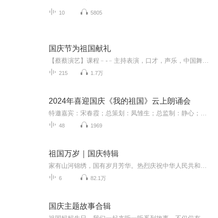
10
5805
国庆节为祖国献礼
【蔡蔡演艺】课程﹣-﹣主持表演，口才，声乐，中国舞，民族舞。独特的小舞台，专业的录音棚，每一位同学都能成为优秀的小明星。独特的教学模式，轻松上课，快乐学习！知名主持人，舞蹈家，高级教师任职授课！江南总校：河沟街42号三楼 18545856430江北分校...
215
1.7万
2024年喜迎国庆《我的祖国》云上朗诵会
特邀嘉宾：宋春霞；总策划：凤雏生；总监制：静心；总导演：化虹；执行总监：莺子；主持人：静心 化虹
48
1969
祖国万岁｜国庆特辑
家有山河锦绣，国有岁月芳华。热烈庆祝中华人民共和国成立73周年！
6
82.1万
国庆主题故事合辑