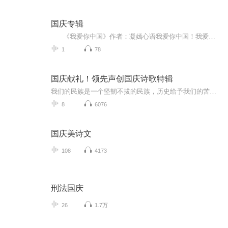
国庆专辑
《我爱你中国》作者：凝嫣心语我爱你中国！我爱你春天蓬勃的秧苗；我爱你秋日金黄的硕果。我爱你中国！我爱你青松气质，我爱你红梅品格！我爱你家乡的甜蔗好像乳汁滋润着我的心窝。我爱你中国，我要把最美的歌儿献给你，我的母亲我的祖国。我爱你中国，我爱...
1
78
国庆献礼！领先声创国庆诗歌特辑
我们的民族是一个坚韧不拔的民族，历史给予我们的苦难都变成了闪着金光的勋章！我们的国家是一个龙腾虎跃的国家，那条巨龙正以不可阻挡之势崛起于神奇的东方！------------------------------------------------值此祖国70周年华诞之际，领先声创以诗歌向祖国献礼！用我们的声音、用我们的热血、用我们的灵魂诵读经典爱国篇章，歌颂我们的祖国！永远繁荣富强！
8
6076
国庆美诗文
108
4173
刑法国庆
26
1.7万