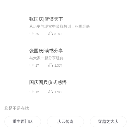
张国庆|智谋天下
从历史与现实中吸取教训，积累经验
25
8180
张国庆|读书分享
与大家一起分享经典
17
1.3万
国庆阅兵仪式感悟
12
1708
您是不是在找：
重生西门庆
庆云传奇
穿越之大庆帝国