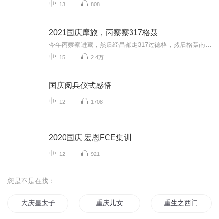
13
808
2021国庆摩旅，丙察察317格聂
今年丙察察进藏，然后经昌都走317过德格，然后格聂南线，最后沙溪古镇收尾。
15
2.4万
国庆阅兵仪式感悟
12
1708
2020国庆 宏恩FCE集训
12
921
您是不是在找：
大庆皇太子
重庆儿女
重生之西门庆