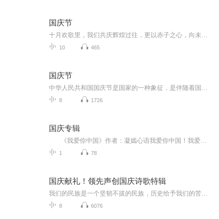
国庆节
十月欢歌里，我们共庆辉煌过往，更以赤子之心，向未来书写滚烫的誓言——这盛世，值得我们以热爱相拥。
10
465
国庆节
中华人民共和国国庆节是国家的一种象征，是伴随着国家的出现而出现的。让我们用诗歌朗诵歌颂祖国的繁荣富强，国泰民安。
8
1726
国庆专辑
《我爱你中国》作者：凝嫣心语我爱你中国！我爱你春天蓬勃的秧苗；我爱你秋日金黄的硕果。我爱你中国！我爱你青松气质，我爱你红梅品格！我爱你家乡的甜蔗好像乳汁滋润着我的心窝。我爱你中国，我要把最美的歌儿献给你，我的母亲我的祖国。我爱你中国，我爱...
1
78
国庆献礼！领先声创国庆诗歌特辑
我们的民族是一个坚韧不拔的民族，历史给予我们的苦难都变成了闪着金光的勋章！我们的国家是一个龙腾虎跃的国家，那条巨龙正以不可阻挡之势崛起于神奇的东方！------------------------------------------------值此祖国70周年华诞之际，领先声创以诗歌向祖国献礼！用我们的声音、用我们的热血、用我们的灵魂诵读经典爱国篇章，歌颂我们的祖国！永远繁荣富强！
8
6076