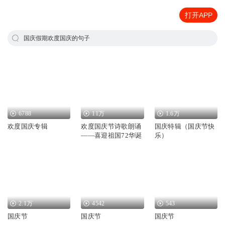
打开APP
国庆假期欢度国庆的句子
6788
11万
1.6万
欢度国庆专辑
欢度国庆节诗歌朗诵
国庆特辑（国庆节快
——喜迎祖国72华诞
乐）
2.1万
4542
543
国庆节
国庆节
国庆节