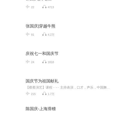
22
4713
张国庆|穿越牛熊
91
4.2万
庆祝七一和国庆节
24
1818
国庆节为祖国献礼
【蔡蔡演艺】课程﹣-﹣主持表演，口才，声乐，中国舞，民族舞。独特的小舞台，专业的录音棚，每一位同学都能成为优秀的小明星。独特的教学模式，轻松上课，快乐学习！知名主持人，舞蹈家，高级教师任职授课！江南总校：河沟街42号三楼 18545856430江北分校...
215
1.7万
陈国庆-上海滑稽