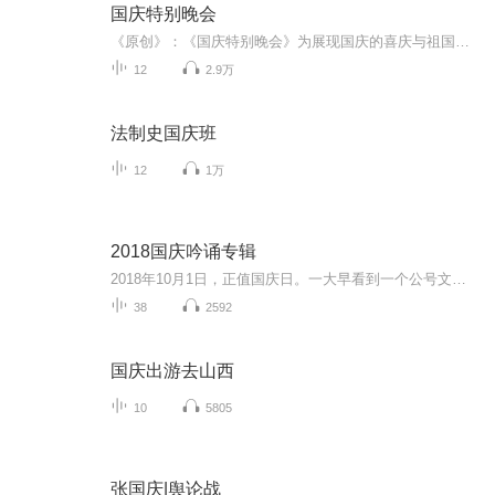
国庆特别晚会
《原创》：《国庆特别晚会》为展现国庆的喜庆与祖国的深情我将以具体的场景切入从清晨升旗的庄严到街头巷尾的欢庆到历史与当下的交融，用优美的笔触传递对祖国的热爱与自豪！用诗歌和情感美文形式，歌颂祖国的繁荣富强，祝人民幸福安康！
12
2.9万
法制史国庆班
12
1万
2018国庆吟诵专辑
2018年10月1日，正值国庆日。一大早看到一个公号文章，正是文天祥的《己卯十月一日至燕越五日罹狴犴有感而赋》。当然，彼十一非当今的十一。不过数字的巧合还是让人感触，今天拿来读一读，体味一番历史英杰的民族情怀，恰也当时。 根据诗题来看，这组诗是写于十月一日至十月五日之间，是文天祥被俘之后所作，这些诗作不仅有凛凛正气，更也能看的到他百端交集的复杂情感。另一首于右任先生的《望大陆》，微信公号有称《望乡》，一句“山之上国之殇”荡气回肠，一并兴起拿来读了一读。仓促间多有瑕疵...
38
2592
国庆出游去山西
10
5805
张国庆|舆论战