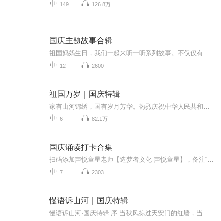
149
126.8万
国庆主题故事合辑
祖国妈妈生日，我们一起来听一听系列故事。不仅仅有《我的祖国》，还有红军故事，也有关于战争的故事，让大家体会到和平年代的不易。
12
2600
祖国万岁｜国庆特辑
家有山河锦绣，国有岁月芳华。热烈庆祝中华人民共和国成立73周年！
6
82.1万
国庆诵读打卡合集
扫码添加声悦童星老师【造梦者文化-声悦童星】，备注“诵读打卡”报名，已添加好友的，直接发送“诵读打卡”报名，报名成功后进入社群。
7
2303
慢语诉山河｜国庆特辑
慢语诉山河·国庆特辑 序 当秋风掠过天安门的红墙，当桂香漫过万里长江的碧波，我总愿慢下脚步，以声为笔，轻轻描摹这山河的模样。 不必追赶喧嚣的潮，也无需堆砌华丽的词——这一辑里，每一段朗诵都是心底的低语：是对着塞北草原的星子说“国泰”，是向着...