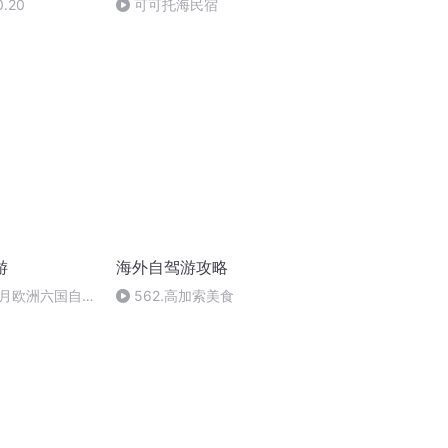
.20
可可托海民宿
游
海外自驾游攻略
3月欧洲六国自驾
562.高加索美食