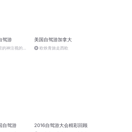
自驾游
美国自驾游加拿大
里的神注视的远
欧铁青旅走西欧
国自驾游
2016自驾游大会精彩回顾