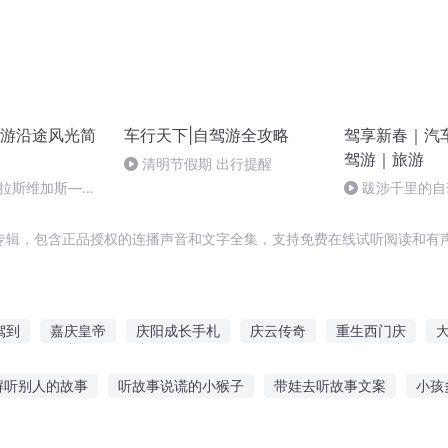
游沿途风光简
车行天下|自驾游全攻略
驾享新春｜汽
驾游｜旅游
清明节假期 出行提醒
【拉斯维加斯——
跋涉千里的自
海】：美西之行圆
专辑，包含正品授权的连播声音和文字全集，支持免费在线试听阅读和有声
驾到
嘉庆皇帝
庆阳成长手札
庆云传奇
重生西门庆
庆
异能重生西门庆
重庆儿女
好魔驾到
大庆皇太子
一
解听别人的故事
听故事说谎的小猴子
带娃去听故事文案
小孩
情感美文
社区听老党员讲故事
故事尾音青莲在线听
填动词的