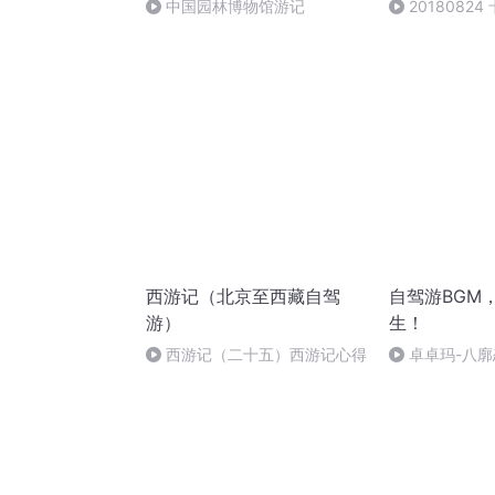
中国园林博物馆游记
2018082
拉斯加旅行达
西游记（北京至西藏自驾
自驾游BGM
游）
生！
西游记（二十五）西游记心得
卓卓玛-八廓