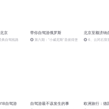
北京
带你自驾游俄罗斯
北京至额济纳
经典自驾线路
第六期：“小威尼斯”圣彼得堡
6、云冈石窟
方是远方
018自驾游
自驾游最不该发生的事
欧洲旅行：德