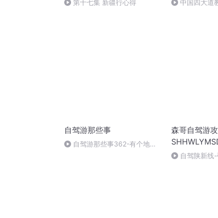
第十七集 新疆行心得
中国四大道
自驾游那些事
森哥自驾游攻
SHHWLYMS
自驾游那些事362-有个地
方，我想再去一次，那就是西安
自驾陕新线-
西