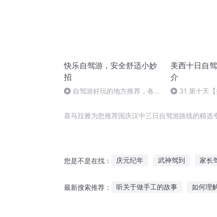
快乐自驾游，安全舒适小妙
美西十日自驾
招
介
自驾游好玩的地方推荐，各种
31 第十天
美食种草
洛杉矶——上
满结束
喜马拉雅为您推荐国庆汉中三日自驾游路线的精选
庆元纪年
武神驾到
家长
您是不是在找：
女神们的小代驾
重生之西门
听关于做手工的故事
如何理
最新搜索推荐：
神仙驾到
听全世界的故事妈妈
听故事