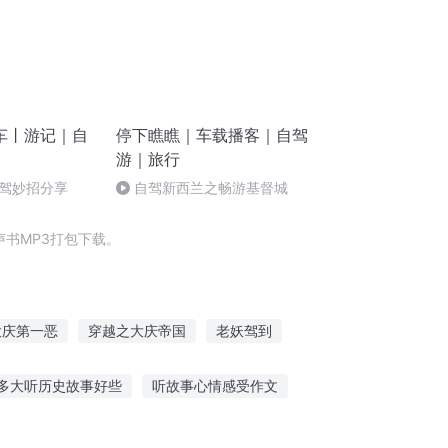
车丨游记｜自
停下瞧瞧｜车载播客｜自驾
游｜旅行
驾妙招分享
自驾新西兰之畅游基督城
书MP3打包下载。
大庆第一恶
穿越之大庆帝国
老妖驾到
人有庆
普天同庆
安庆年记事
多大听历史故事好些
听故事心情感受作文
听故事行吗
给我听其他故事英语