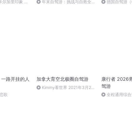
4 卡尔加里印象 阿
年末自驾游：挑战与自救全攻
德国自驾游（
人
略
古城特里尔。
，一路开挂的人
加拿大育空北极圈自驾游
康行者 202
驾游
Kimmy看世界 2021年3月20
日 23:02
恋歌
全程通用综合
收听完整版）