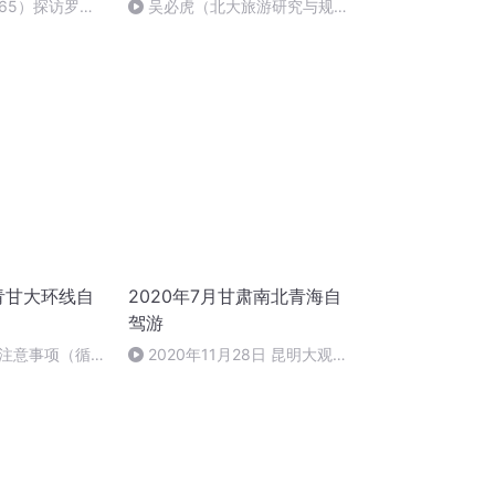
65）探访罗马
吴必虎（北大旅游研究与规划
中心主任）：最有情怀，车轮上
的乡村旅行
6青甘大环线自
2020年7月甘肃南北青海自
驾游
注意事项（循环
2020年11月28日 昆明大观
楼，西山