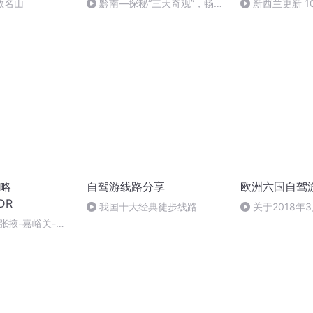
教名山
黔南—探秘“三天奇观”，畅游
新西兰更新 10
荔波仙境
略
自驾游线路分享
欧洲六国自驾
DR
我国十大经典徒步线路
关于2018年
游
张掖-嘉峪关-安