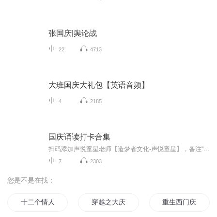
张国庆|舆论战
22
4713
大班国庆大礼包【英语音频】
4
2185
国庆诵读打卡合集
扫码添加声悦童星老师【造梦者文化-声悦童星】，备注“诵读打卡”报名，已添加好友的，直接发送“诵读打卡”报名，报名成功后进入社群。
7
2303
您是不是在找：
十二个情人节
穿越之大庆帝国
重生西门庆