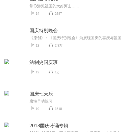
带你游览祖国的大好河山……
14
2687
国庆特别晚会
《原创》：《国庆特别晚会》为展现国庆的喜庆与祖国的深情我将以具体的场景切入从清晨升旗的庄严到街头巷尾的欢庆到历史与当下的交融，用优美的笔触传递对祖国的热爱与自豪！用诗歌和情感美文形式，歌颂祖国的繁荣富强，祝人民幸福安康！
12
2.9万
法制史国庆班
12
1万
国庆七天乐
魔性早功练习
10
1518
2018国庆吟诵专辑