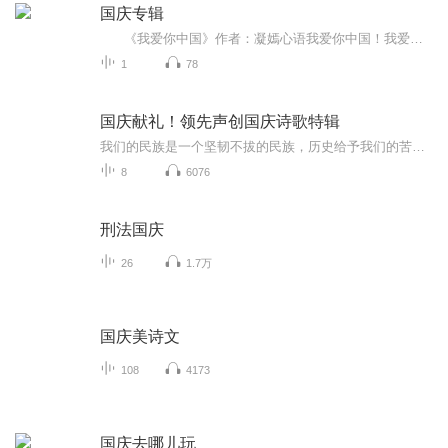
国庆专辑
《我爱你中国》作者：凝嫣心语我爱你中国！我爱你春天蓬勃的秧苗；我爱你秋日金黄的硕果。我爱你中国！我爱你青松气质，我爱你红梅品格！我爱你家乡的甜蔗好像乳汁滋润着我的心窝。我爱你中国，我要把最美的歌儿献给你，我的母亲我的祖国。我爱你中国，我爱...
1
78
国庆献礼！领先声创国庆诗歌特辑
我们的民族是一个坚韧不拔的民族，历史给予我们的苦难都变成了闪着金光的勋章！我们的国家是一个龙腾虎跃的国家，那条巨龙正以不可阻挡之势崛起于神奇的东方！------------------------------------------------值此祖国70周年华诞之际，领先声创以诗歌向祖国献礼！用我们的声音、用我们的热血、用我们的灵魂诵读经典爱国篇章，歌颂我们的祖国！永远繁荣富强！
8
6076
刑法国庆
26
1.7万
国庆美诗文
108
4173
国庆去哪儿玩