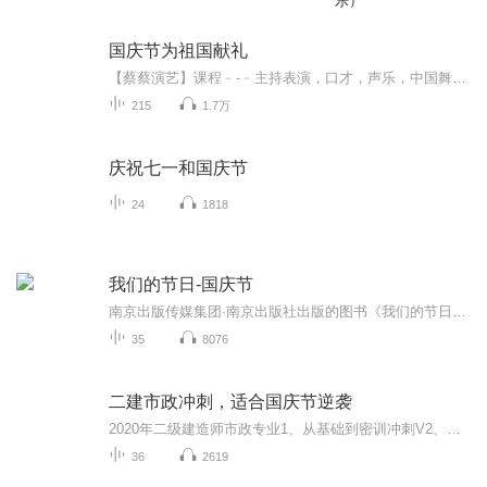
乐）
国庆节为祖国献礼
【蔡蔡演艺】课程﹣-﹣主持表演，口才，声乐，中国舞，民族舞。独特的小舞台，专业的录音棚，每一位同学都能成为优秀的小明星。独特的教学模式，轻松上课，快乐学习！知名主持人，舞蹈家，高级教师任职授课！江南总校：河沟街42号三楼 18545856430江北分校...
215
1.7万
庆祝七一和国庆节
24
1818
我们的节日-国庆节
南京出版传媒集团·南京出版社出版的图书《我们的节日》通过对中国节日文化和节日意义进行深度的挖掘，面向青少年群体构建独具特色的栏目内容，以此丰富春节、元宵节、清明节、端午节、七夕节、中秋节、重阳节等传统节日；六一节、教师节、国庆节等新兴节日的文化内涵和表现形式。促进青少年形成新的节日习俗，提升节日仪式感、认同感。音频作品由金陵朗读者联盟志愿者朗诵，南京音像出版社、金陵图书馆联合制作。
35
8076
二建市政冲刺，适合国庆节逆袭
2020年二级建造师市政专业1、从基础到密训冲刺V2、从精华课程到超压密押V3、0基础同步更新v4、持续更新到2020年考试V5、只要你跟着学让你一次稳拿证V6、渠道超压压题，超压三页纸等独家绝密压题!
36
2619