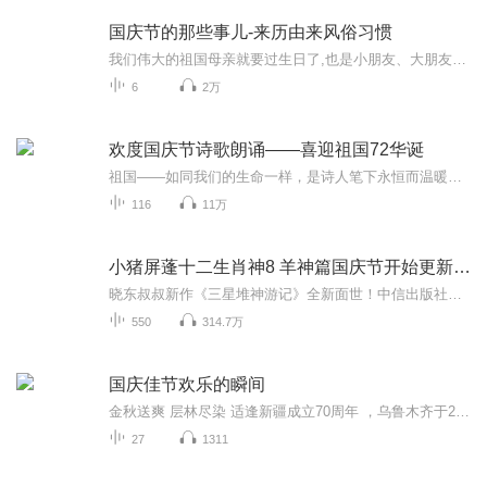
国庆节的那些事儿-来历由来风俗习惯
我们伟大的祖国母亲就要过生日了,也是小朋友、大朋友们最喜欢的“国庆小长假”或说“黄金周”还有说”国庆7天乐”的，说法真是不一而足。那么“国庆节”是怎么来的？自古以来国庆节怎么庆贺？新中国国庆节的来历，以及新中国国庆节的庆贺方式又有哪些呢？ ...
6
2万
欢度国庆节诗歌朗诵——喜迎祖国72华诞
祖国——如同我们的生命一样，是诗人笔下永恒而温暖的主题。在祖国72周年华诞来临之际，特创建这个诗歌朗诵专辑，诵读经典爱国篇章，和大家一起歌颂祖国，向国庆的献礼！祝愿伟大的祖国繁荣富强，祝愿大家国庆节快乐，度过平安快乐的黄金周假期！
116
11万
小猪屏蓬十二生肖神8 羊神篇国庆节开始更新啦！
晓东叔叔新作《三星堆神游记》全新面世！中信出版社出版！京东当当淘宝均有售！点蓝色字收听——《小猪屏蓬爆笑日记2024》《小猪屏蓬爆笑日记2》《小猪屏蓬爆笑日记1》让你笑得喘不上气！《我进故宫当富翁——小猪屏蓬故宫财商笔记》教你成为大富翁！《小...
550
314.7万
国庆佳节欢乐的瞬间
金秋送爽 层林尽染 适逢新疆成立70周年 ，乌鲁木齐于2025年9月23日迎来党中央和习大大带领的慰问团。新疆各族群众欢欣鼓舞，热烈欢迎。
27
1311