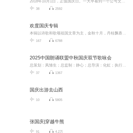
2018年10月1日，正值国庆日。一大早看到一个公号文章，正是文天祥的《己卯十月一日至燕越五日罹狴犴有感而赋》。当然，彼十一非当今的十一。不过数字的巧合还是让人感触，今天拿来读一读，体味一番历史英杰的民族情怀，恰也当时。 根据诗题来看，这组诗是写于十月一日至十月五日之间，是文天祥被俘之后所作，这些诗作不仅有凛凛正气，更也能看的到他百端交集的复杂情感。另一首于右任先生的《望大陆》，微信公号有称《望乡》，一句“山之上国之殇”荡气回肠，一并兴起拿来读了一读。仓促间多有瑕疵...
38
2592
欢度国庆专辑
本辑以诗歌和歌颂祖国文章为主，金秋十月，丹桂飘香，在这个充满丰收喜悦的季节里，我们满怀激动和自豪，迎来了中华人民共和国76周年华诞。这不仅是一个庄重的纪念日，更是全体中华儿女共同欢庆的盛大的节日，承载着深厚的民族情感和历史意义.
167
6788
2025中国朗诵联盟中秋国庆双节歌咏会
总策划：凤雏生；总监制：静心；总导演：化虹；执行总监：莺子；执行导演：橙夏；主持人：静心、化虹、橙夏
37
1367
国庆出游去山西
10
5805
张国庆|穿越牛熊
91
4.2万