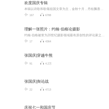
欢度国庆专辑
本辑以诗歌和歌颂祖国文章为主，金秋十月，丹桂飘香，在这个充满丰收喜悦的季节里，我们满怀激动和自豪，迎来了中华人民共和国76周年华诞。这不仅是一个庄重的纪念日，更是全体中华儿女共同欢庆的盛大的节日，承载着深厚的民族情感和历史意义.
167
6788
理解一张照片：约翰·伯格论摄影
约翰·伯格被誉为20世纪摄影领域最有原创性的评论家之一。他的文章，如同瓦尔特·本雅明的《摄影小史》、珊·桑塔格的《论摄影》和罗兰·巴特的《明室》一样，启发了一代又一代爱好摄影的普通读者、摄影师和像他一样“写摄影”的人。《理解一张照片：约翰...
17
4364
张国庆|穿越牛熊
91
4.2万
张国庆|舆论战
22
4713
庆祝七一和国庆节