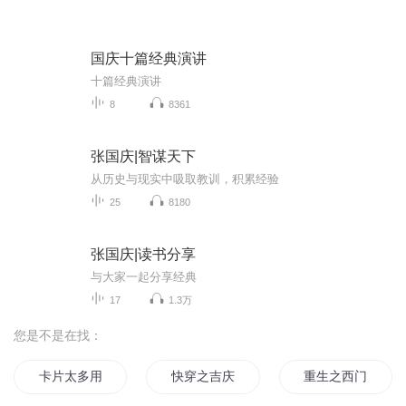
国庆十篇经典演讲
十篇经典演讲
8
8361
张国庆|智谋天下
从历史与现实中吸取教训，积累经验
25
8180
张国庆|读书分享
与大家一起分享经典
17
1.3万
您是不是在找：
卡片太多用哪张
快穿之吉庆有余
重生之西门庆