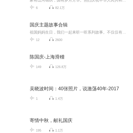
家有山河锦绣，国有岁月芳华。热烈庆祝中华人民共和国成立73周年！
6
82.1万
国庆主题故事合辑
祖国妈妈生日，我们一起来听一听系列故事。不仅仅有《我的祖国》，还有红军故事，也有关于战争的故事，让大家体会到和平年代的不易。
12
2600
陈国庆-上海滑稽
149
126.8万
吴晓波时间：40张照片，说激荡40年-2017
1
1.4万
寄情中秋，献礼国庆
195
1.1万