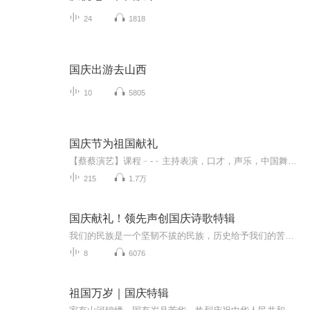
24
1818
国庆出游去山西
10
5805
国庆节为祖国献礼
【蔡蔡演艺】课程﹣-﹣主持表演，口才，声乐，中国舞，民族舞。独特的小舞台，专业的录音棚，每一位同学都能成为优秀的小明星。独特的教学模式，轻松上课，快乐学习！知名主持人，舞蹈家，高级教师任职授课！江南总校：河沟街42号三楼 18545856430江北分校...
215
1.7万
国庆献礼！领先声创国庆诗歌特辑
我们的民族是一个坚韧不拔的民族，历史给予我们的苦难都变成了闪着金光的勋章！我们的国家是一个龙腾虎跃的国家，那条巨龙正以不可阻挡之势崛起于神奇的东方！------------------------------------------------值此祖国70周年华诞之际，领先声创以诗歌向祖国献礼！用我们的声音、用我们的热血、用我们的灵魂诵读经典爱国篇章，歌颂我们的祖国！永远繁荣富强！
8
6076
祖国万岁｜国庆特辑