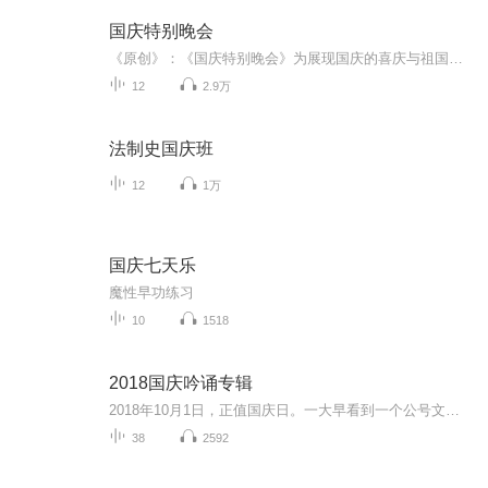
国庆特别晚会
《原创》：《国庆特别晚会》为展现国庆的喜庆与祖国的深情我将以具体的场景切入从清晨升旗的庄严到街头巷尾的欢庆到历史与当下的交融，用优美的笔触传递对祖国的热爱与自豪！用诗歌和情感美文形式，歌颂祖国的繁荣富强，祝人民幸福安康！
12
2.9万
法制史国庆班
12
1万
国庆七天乐
魔性早功练习
10
1518
2018国庆吟诵专辑
2018年10月1日，正值国庆日。一大早看到一个公号文章，正是文天祥的《己卯十月一日至燕越五日罹狴犴有感而赋》。当然，彼十一非当今的十一。不过数字的巧合还是让人感触，今天拿来读一读，体味一番历史英杰的民族情怀，恰也当时。 根据诗题来看，这组诗是写于十月一日至十月五日之间，是文天祥被俘之后所作，这些诗作不仅有凛凛正气，更也能看的到他百端交集的复杂情感。另一首于右任先生的《望大陆》，微信公号有称《望乡》，一句“山之上国之殇”荡气回肠，一并兴起拿来读了一读。仓促间多有瑕疵...
38
2592