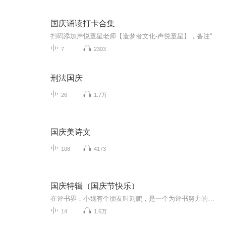
国庆诵读打卡合集
扫码添加声悦童星老师【造梦者文化-声悦童星】，备注“诵读打卡”报名，已添加好友的，直接发送“诵读打卡”报名，报名成功后进入社群。
7
2303
刑法国庆
26
1.7万
国庆美诗文
108
4173
国庆特辑（国庆节快乐）
在评书界，小魏有个朋友叫刘鹏，是一个为评书努力的小伙子。在2021年国庆期间，他想弄个特辑，便烦劳我给他录个爱国题材的评书小段儿。这种事情，不是特殊情况，小魏一般不会拒绝，也就给其录了一个《鲁迅踢鬼》，等他传完，我再传到我的专辑里。另外，小...
14
1.6万