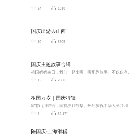
24
1818
国庆出游去山西
10
5805
国庆主题故事合辑
祖国妈妈生日，我们一起来听一听系列故事。不仅仅有《我的祖国》，还有红军故事，也有关于战争的故事，让大家体会到和平年代的不易。
12
2600
祖国万岁｜国庆特辑
家有山河锦绣，国有岁月芳华。热烈庆祝中华人民共和国成立73周年！
6
82.1万
陈国庆-上海滑稽