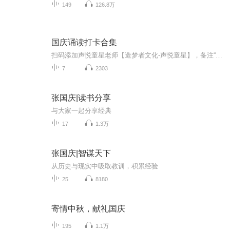
149
126.8万
国庆诵读打卡合集
扫码添加声悦童星老师【造梦者文化-声悦童星】，备注“诵读打卡”报名，已添加好友的，直接发送“诵读打卡”报名，报名成功后进入社群。
7
2303
张国庆|读书分享
与大家一起分享经典
17
1.3万
张国庆|智谋天下
从历史与现实中吸取教训，积累经验
25
8180
寄情中秋，献礼国庆
195
1.1万