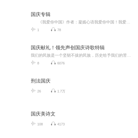
国庆专辑
《我爱你中国》作者：凝嫣心语我爱你中国！我爱你春天蓬勃的秧苗；我爱你秋日金黄的硕果。我爱你中国！我爱你青松气质，我爱你红梅品格！我爱你家乡的甜蔗好像乳汁滋润着我的心窝。我爱你中国，我要把最美的歌儿献给你，我的母亲我的祖国。我爱你中国，我爱...
1
78
国庆献礼！领先声创国庆诗歌特辑
我们的民族是一个坚韧不拔的民族，历史给予我们的苦难都变成了闪着金光的勋章！我们的国家是一个龙腾虎跃的国家，那条巨龙正以不可阻挡之势崛起于神奇的东方！------------------------------------------------值此祖国70周年华诞之际，领先声创以诗歌向祖国献礼！用我们的声音、用我们的热血、用我们的灵魂诵读经典爱国篇章，歌颂我们的祖国！永远繁荣富强！
8
6076
刑法国庆
26
1.7万
国庆美诗文
108
4173