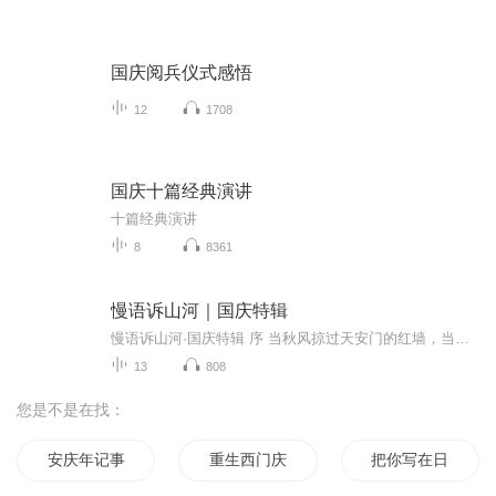
国庆阅兵仪式感悟
12
1708
国庆十篇经典演讲
十篇经典演讲
8
8361
慢语诉山河｜国庆特辑
慢语诉山河·国庆特辑 序 当秋风掠过天安门的红墙，当桂香漫过万里长江的碧波，我总愿慢下脚步，以声为笔，轻轻描摹这山河的模样。 不必追赶喧嚣的潮，也无需堆砌华丽的词——这一辑里，每一段朗诵都是心底的低语：是对着塞北草原的星子说“国泰”，是向着...
13
808
您是不是在找：
安庆年记事
重生西门庆
把你写在日记里