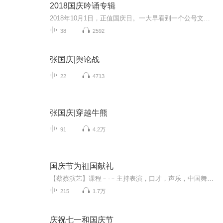
2018国庆吟诵专辑
2018年10月1日，正值国庆日。一大早看到一个公号文章，正是文天祥的《己卯十月一日至燕越五日罹狴犴有感而赋》。当然，彼十一非当今的十一。不过数字的巧合还是让人感触，今天拿来读一读，体味一番历史英杰的民族情怀，恰也当时。 根据诗题来看，这组诗是写于十月一日至十月五日之间，是文天祥被俘之后所作，这些诗作不仅有凛凛正气，更也能看的到他百端交集的复杂情感。另一首于右任先生的《望大陆》，微信公号有称《望乡》，一句“山之上国之殇”荡气回肠，一并兴起拿来读了一读。仓促间多有瑕疵...
38
2592
张国庆|舆论战
22
4713
张国庆|穿越牛熊
91
4.2万
国庆节为祖国献礼
【蔡蔡演艺】课程﹣-﹣主持表演，口才，声乐，中国舞，民族舞。独特的小舞台，专业的录音棚，每一位同学都能成为优秀的小明星。独特的教学模式，轻松上课，快乐学习！知名主持人，舞蹈家，高级教师任职授课！江南总校：河沟街42号三楼 18545856430江北分校...
215
1.7万
庆祝七一和国庆节