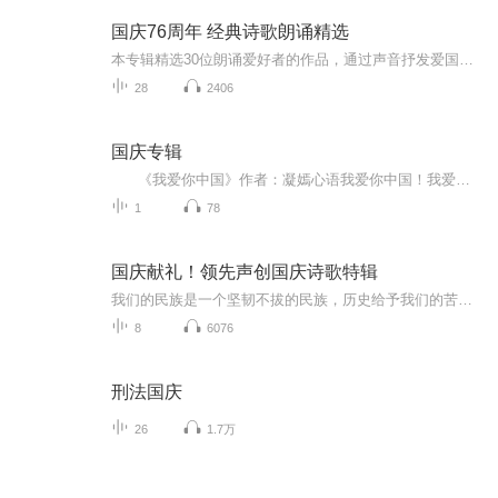
国庆76周年 经典诗歌朗诵精选
本专辑精选30位朗诵爱好者的作品，通过声音抒发爱国之情
28
2406
国庆专辑
《我爱你中国》作者：凝嫣心语我爱你中国！我爱你春天蓬勃的秧苗；我爱你秋日金黄的硕果。我爱你中国！我爱你青松气质，我爱你红梅品格！我爱你家乡的甜蔗好像乳汁滋润着我的心窝。我爱你中国，我要把最美的歌儿献给你，我的母亲我的祖国。我爱你中国，我爱...
1
78
国庆献礼！领先声创国庆诗歌特辑
我们的民族是一个坚韧不拔的民族，历史给予我们的苦难都变成了闪着金光的勋章！我们的国家是一个龙腾虎跃的国家，那条巨龙正以不可阻挡之势崛起于神奇的东方！------------------------------------------------值此祖国70周年华诞之际，领先声创以诗歌向祖国献礼！用我们的声音、用我们的热血、用我们的灵魂诵读经典爱国篇章，歌颂我们的祖国！永远繁荣富强！
8
6076
刑法国庆
26
1.7万