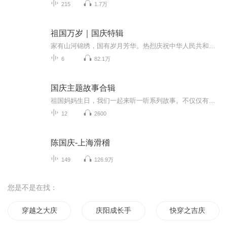
215
1.7万
祖国万岁｜国庆特辑
家有山河锦绣，国有岁月芳华。热烈庆祝中华人民共和国成立73周年！
6
82.1万
国庆主题故事合辑
祖国妈妈生日，我们一起来听一听系列故事。不仅仅有《我的祖国》，还有红军故事，也有关于战争的故事，让大家体会到和平年代的不易。
12
2600
陈国庆-上海滑稽
149
126.9万
您是不是在找：
穿越之大庆帝国
庆阳成长手札
快穿之吉庆有余