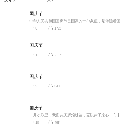
庆专辑
乐）
国庆节
中华人民共和国国庆节是国家的一种象征，是伴随着国家的出现而出现的。让我们用诗歌朗诵歌颂祖国的繁荣富强，国泰民安。
8
1726
国庆节
11
2.1万
国庆节
3
543
国庆节
十月欢歌里，我们共庆辉煌过往，更以赤子之心，向未来书写滚烫的誓言——这盛世，值得我们以热爱相拥。
10
465