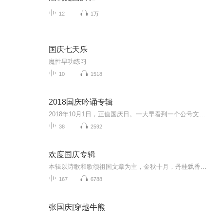
12
1万
国庆七天乐
魔性早功练习
10
1518
2018国庆吟诵专辑
2018年10月1日，正值国庆日。一大早看到一个公号文章，正是文天祥的《己卯十月一日至燕越五日罹狴犴有感而赋》。当然，彼十一非当今的十一。不过数字的巧合还是让人感触，今天拿来读一读，体味一番历史英杰的民族情怀，恰也当时。 根据诗题来看，这组诗是写于十月一日至十月五日之间，是文天祥被俘之后所作，这些诗作不仅有凛凛正气，更也能看的到他百端交集的复杂情感。另一首于右任先生的《望大陆》，微信公号有称《望乡》，一句“山之上国之殇”荡气回肠，一并兴起拿来读了一读。仓促间多有瑕疵...
38
2592
欢度国庆专辑
本辑以诗歌和歌颂祖国文章为主，金秋十月，丹桂飘香，在这个充满丰收喜悦的季节里，我们满怀激动和自豪，迎来了中华人民共和国76周年华诞。这不仅是一个庄重的纪念日，更是全体中华儿女共同欢庆的盛大的节日，承载着深厚的民族情感和历史意义.
167
6788
张国庆|穿越牛熊