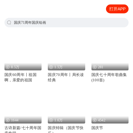
打开APP
国庆71周年国庆绘画
8.5万
1.5万
281
国庆60周年丨祖国
国庆70周年丨局长读
国庆七十周年歌曲集
啊，亲爱的祖国
经典
(100首)
1644
1.6万
4542
古诗新篇/七十周年国
国庆特辑（国庆节快
国庆节