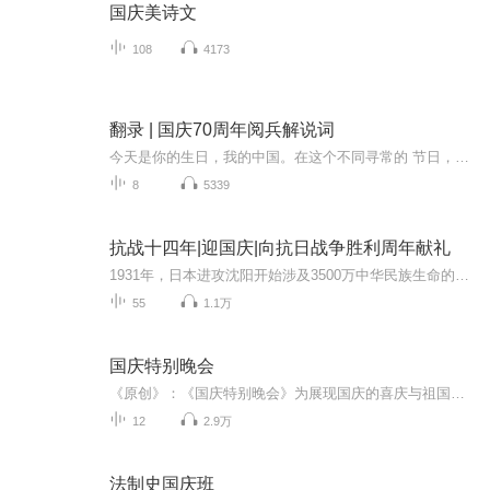
国庆美诗文
108
4173
翻录 | 国庆70周年阅兵解说词
今天是你的生日，我的中国。在这个不同寻常的 节日，相信每一位中华儿女都会从心底里说一句，我爱 你，中国。 70年风雨兼程，天安门广场上的红飘带寓意红色基因连接历史，现实与未来。今关的夭安门广场是世界曬目的中矗，今天的中国正前所未有的靠近世界舞台中心。长安街上，人民军队精神抖擞，这支袋穿草鞋，拿梭鑼走上征途的队伍，现在已经拥有7自己的航 母和斩一代隐身战机，正阔步迈向世界一流军队。此时 此刻，4名上将，2名中将，100多名少将，近15000名 官兵列队完毕．等待接受统帅的检阅．接受祖国和人民 的检阅。
8
5339
抗战十四年|迎国庆|向抗日战争胜利周年献礼
1931年，日本进攻沈阳开始涉及3500万中华民族生命的血泪史根据在日本搜集到的四百多张日方照片和地图为线索通过对这些照片中的历史信息进行中日史料对照分析和考证揭示了东北正规军、东北抗日义勇军和东北抗日联军在东北地区艰苦不屈的抵抗经过中国人民用...
55
1.1万
国庆特别晚会
《原创》：《国庆特别晚会》为展现国庆的喜庆与祖国的深情我将以具体的场景切入从清晨升旗的庄严到街头巷尾的欢庆到历史与当下的交融，用优美的笔触传递对祖国的热爱与自豪！用诗歌和情感美文形式，歌颂祖国的繁荣富强，祝人民幸福安康！
12
2.9万
法制史国庆班