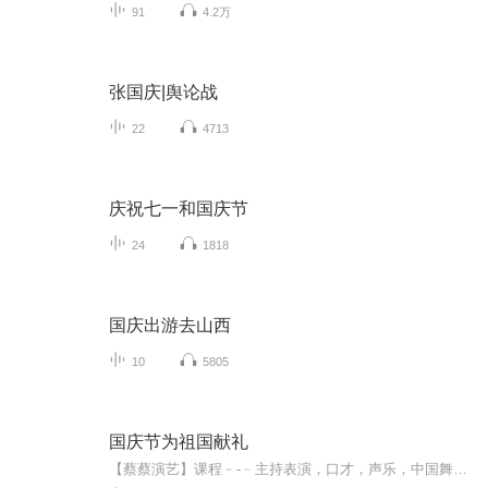
91
4.2万
张国庆|舆论战
22
4713
庆祝七一和国庆节
24
1818
国庆出游去山西
10
5805
国庆节为祖国献礼
【蔡蔡演艺】课程﹣-﹣主持表演，口才，声乐，中国舞，民族舞。独特的小舞台，专业的录音棚，每一位同学都能成为优秀的小明星。独特的教学模式，轻松上课，快乐学习！知名主持人，舞蹈家，高级教师任职授课！江南总校：河沟街42号三楼 18545856430江北分校...