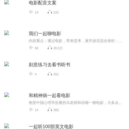
电影配音文案
14
631
我们一起聊电影
内容重点：通过电影，带来思考，展开谈话适合谁听：爱电影，爱交流，爱思考主播寄语：这里是我们的文化墙更新频率：每周一更
66
65.5万
刻意练习去看书听书
4
551
和精神病一起看电影
饱受中国心理学折磨的马老师和你聊一聊电影，大多从心理学、哲学的角度来解读电影。
14
965
一起听100部英文电影