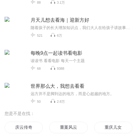
88
3.1万
月天儿想去看海｜迎新方好
随着孩子的长大增加知识点，我们大人在给孩子讲故事的过程中也会收获不同感悟和启示，通过演播体验大师级演播的快乐。
521
6万
每晚9点一起读书看电影
读读书 看看电影 每天一个主题
68
9388
世界那么大，我想去看看
远方并不是脚到达的地方，而是心超越的地方。
50
2.8万
您是不是在找：
庆云传奇
重案风云
重庆儿女