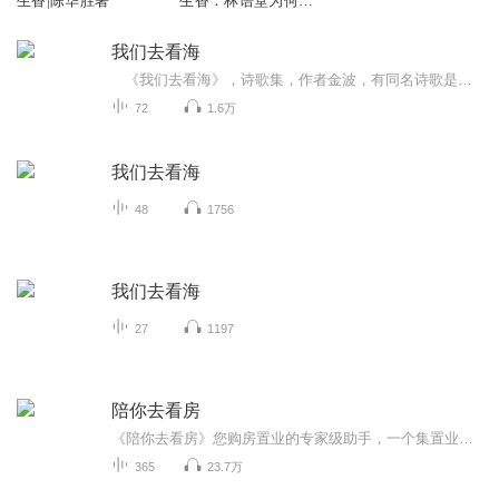
生香|陈华胜著
生香：林语堂为何爱
它| 中国历史 历史
我们去看海
《我们去看海》，诗歌集，作者金波，有同名诗歌是一首儿童诗，表达了作者对海边的向往。 全诗以“我们去看海”的呼唤贯穿始终，去看海既有对海的向往与追求，又有对生命的期望的启迪。字里行间表达了诗人热爱大海、热爱生活的思想感情。
72
1.6万
我们去看海
48
1756
我们去看海
27
1197
陪你去看房
《陪你去看房》您购房置业的专家级助手，一个集置业参考、二手买卖、政策咨询、法律维权、装修指导等服务为一体的房产类节目。 只要跟家有关，我们都愿帮忙！...
365
23.7万