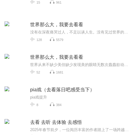
15
961
世界那么大，我要去看看
没有在深夜痛哭过人，不足以谈人生。没有见过世界的人，很难有更宽的眼界、更多的感悟。人生，是一路行走一路放下的旅程。右脚放下，左脚才能前进；割舍是一种痛，痛过之后便是轻松。因为心灵内存有限，所以只能放下过去。从而释放新的空间，才能装下更多...
128
5579
世界那么大，我要去看看
世界从来不缺少美但缺少发现美的眼睛无数次蠢蠢欲动，不如一次果敢行动撕开千篇一律的生活，奔向一个崭新的世界
52
1681
pia戏（去看落日吧感受当下）
pia戏提升
8
384
去看 去听 去体验 去感悟
2025年春节前夕，一位阅历丰富的作者踏上了一场跨越欧洲七国的旅行，足迹遍布米兰、比萨、佛罗伦萨、罗马、威尼斯、维罗纳、因斯布鲁克、卢塞恩、伯尔尼、因特拉肯、巴黎、安纳西、阿讷马斯等众多城市。与普通游记不同，作者的文字不仅仅是对风景的描绘，...