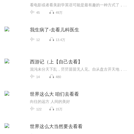
看电影或者看美剧学英语可能是最有趣的一种方式了，但我们看着看着，很多时候精力就集中在画面和中文字幕了，这样的方式会让我们更多聚焦在剧情而不是英语，这就是大多数人通过看电影或者美剧学习英语的方式。理想很丰满，现实很骨感。通过这种看电影的方式对学习英语没有多大帮助。你可很能根本没有学到任何一点英语。那怎么办？难道就要放弃这种有趣的英语学习方法吗？小编给大家支一招，教大家如何正确的看电影学英语。第一步： 选片选择一部适合学习英语的电影或美剧，不要太难，...
45
49万
我生病了-去看儿科医生
12
13.4万
西游记（上【自己去看】
混沌未分天下乱，茫茫苗苗无人见。自从盘古开天地，开辟从兹清浊辨。欲知造化会元功，须看西游释厄传。
14
480
世界这么大 咱们去看看
向往的远方 人间的美好
122
15万
世界这么大当然要去看看