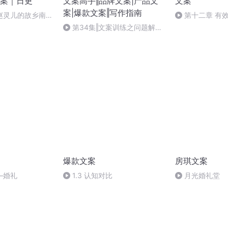
案｜日更
文案高手‖品牌文案|产品文
文案
案|爆款文案‖写作指南
赵灵儿的故乡南诏
第十二章 有
命名、定价、应
第34集‖文案训练之问题解决
法
爆款文案
房琪文案
—婚礼
1.3 认知对比
月光婚礼堂