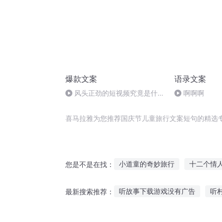
爆款文案
语录文案
风头正劲的短视频究竟是什
啊啊啊
么？
喜马拉雅为您推荐国庆节儿童旅行文案短句的精选
小道童的奇妙旅行
十二个情
您是不是在找：
大庆皇太子
重庆儿女
穿
听故事下载游戏没有广告
听
最新搜索推荐：
你还欠我一句我爱你
那年那
华尔兹诡异故事在线听
4岁