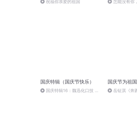
祝福你亲爱的祖国
怎能没有你
国庆特辑（国庆节快乐）
国庆节为祖国
国庆特辑16：魏迅化口技 二
岳钲淇《奔
胡 东方红+一般唱法和原生态