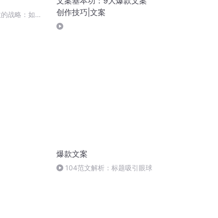
文案基本功：9大爆款文案
创作技巧|文案
效的战略：如何
对替代品
爆款文案
104范文解析：标题吸引眼球