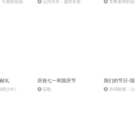
，可爱的祖国
山河共庆，盛世长歌
支教老师的国
献礼
庆祝七一和国庆节
我们的节日-
跑吧少年》
囚歌
诗词朗诵：沁
读者：张继军