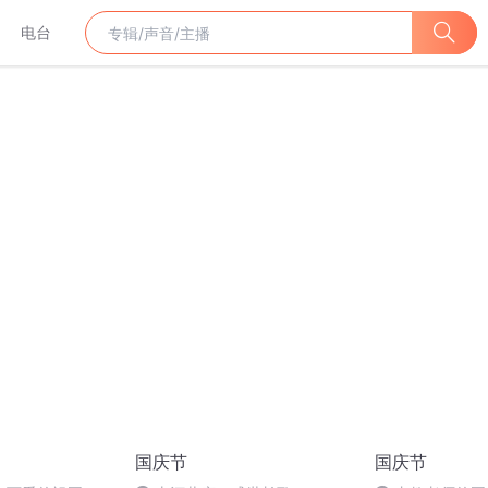
电台
国庆节
国庆节