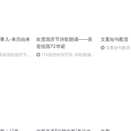
事儿-来历由来
欢度国庆节诗歌朗诵——喜
文案短句配音
迎祖国72华诞
文案短句配音
世界各国的国庆节-
115国庆特别节目-诗歌朗诵-
事儿
中国梦