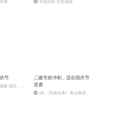
庆课
文化自信 文化强国
国庆节
二建市政冲刺，适合国庆节
逆袭
园春·国庆，朗
36.《市政实务》考点精讲第
36节课_2020926212025