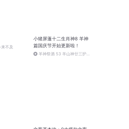
小猪屏蓬十二生肖神8 羊神
篇国庆节开始更新啦！
-来不及
羊神祭酒 53 羊山神廿三护祭
坛 敬天地白泽做祭酒（4）