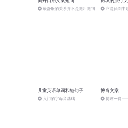
仙丹自用文案短句
房琪的旅行文
最舒服的关系并不是随叫随到
它是仙剑中
国
儿童英语单词和短句子
博肖文案
入门的字母音基础
博君一肖—