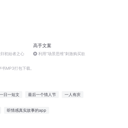
高手文案
回归初始者之心
利用“场景思维”刺激购买欲
书MP3打包下载。
一日一短文
最后一个情人节
一人有庆
快斗与青子的情人节
句子全集
听情感真实故事的app
听香港灵异故事的感受
听蚕总讲故事