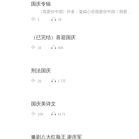
国庆专辑
《我爱你中国》作者：凝嫣心语我爱你中国！我爱你春天蓬勃的秧苗；我爱你秋日金黄的硕果。我爱你中国！我爱你青松气质，我爱你红梅品格！我爱你家乡的甜蔗好像乳汁滋润着我的心窝。我爱你中国，我要把最美的歌儿献给你，我的母亲我的祖国。我爱你中国，我爱...
1
78
（已完结）喜迎国庆
16
406
刑法国庆
26
1.7万
国庆美诗文
108
4173
豫剧八大红脸王 谢庆军