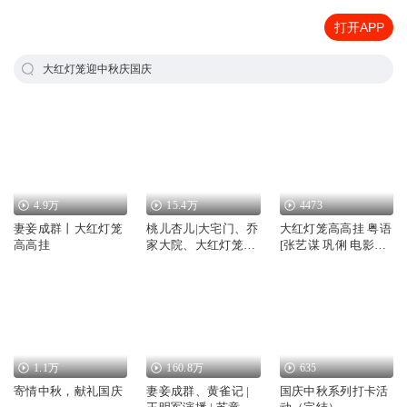
打开APP
大红灯笼迎中秋庆国庆
4.9万
15.4万
4473
妻妾成群丨大红灯笼
桃儿杏儿|大宅门、乔
大红灯笼高高挂 粤语
高高挂
家大院、大红灯笼高
[张艺谋 巩俐 电影原
高挂同款大院
著]
1.1万
160.8万
635
寄情中秋，献礼国庆
妻妾成群、黄雀记 |
国庆中秋系列打卡活