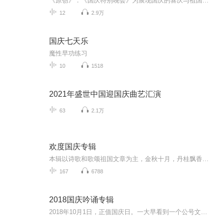
《原创》：《国庆特别晚会》为展现国庆的喜庆与祖国的深情我将以具体的场景切入从清晨升旗的庄严到街头巷尾的欢庆到历史与当下的交融，用优美的笔触传递对祖国的热爱与自豪！用诗歌和情感美文形式，歌颂祖国的繁荣富强，祝人民幸福安康！
12
2.9万
国庆七天乐
魔性早功练习
10
1518
2021年盛世中国迎国庆曲艺汇演
63
2.1万
欢度国庆专辑
本辑以诗歌和歌颂祖国文章为主，金秋十月，丹桂飘香，在这个充满丰收喜悦的季节里，我们满怀激动和自豪，迎来了中华人民共和国76周年华诞。这不仅是一个庄重的纪念日，更是全体中华儿女共同欢庆的盛大的节日，承载着深厚的民族情感和历史意义.
167
6788
2018国庆吟诵专辑
2018年10月1日，正值国庆日。一大早看到一个公号文章，正是文天祥的《己卯十月一日至燕越五日罹狴犴有感而赋》。当然，彼十一非当今的十一。不过数字的巧合还是让人感触，今天拿来读一读，体味一番历史英杰的民族情怀，恰也当时。 根据诗题来看，这组诗是写于十月一日至十月五日之间，是文天祥被俘之后所作，这些诗作不仅有凛凛正气，更也能看的到他百端交集的复杂情感。另一首于右任先生的《望大陆》，微信公号有称《望乡》，一句“山之上国之殇”荡气回肠，一并兴起拿来读了一读。仓促间多有瑕疵...