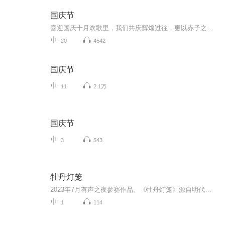
国庆节
喜迎国庆十月欢歌里，我们共庆辉煌过往，更以赤子之心，向未来书写滚烫的誓言——这盛世，值得我们以热爱相拥。
20
4542
国庆节
11
2.1万
国庆节
3
543
牡丹灯笼
2023年7月有声之夜参赛作品。《牡丹灯笼》源自明代瞿佑《剪灯新话》里的一个小故事，原名《牡丹灯记》。这个故事流传到日本被多次改编，成为日本三大恐怖故事之一，在岛国家喻户晓。但是在原著国中国，这个故事却鲜为人知。我想借有声之夜赛事将这个耐人寻...
1
114