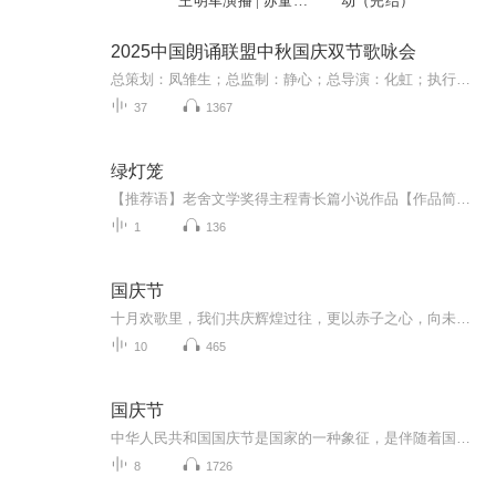
王明军演播 | 苏童作
动（完结）
品 | 茅盾文学奖获奖
作品 | 张艺谋《大红
2025中国朗诵联盟中秋国庆双节歌咏会
灯笼高高挂》电影原
总策划：凤雏生；总监制：静心；总导演：化虹；执行总监：莺子；执行导演：橙夏；主持人：静心、化虹、橙夏
著
37
1367
绿灯笼
【推荐语】老舍文学奖得主程青长篇小说作品【作品简介】这是一个“北漂”女子的生存故事，在混沌之中，她将感情和生存缠杂在一起，挣扎求生，在情感与利益的博弈中，她始终在找寻自我的意义……【作者简介】程青：毕业于南京大学中文系，现供职新华社，中国作家协会会员。出版有长篇小说《回声》《天使》《最温暖的寒夜》《发烧》《成人游戏》《恋爱课》《织网的蜘蛛》《美女作家》《月亮上的家》，小说集《十周岁》《上海夜色下的36小时》《今晚吃烧烤》和散文集《暗自的花朵》等。曾获老舍文学奖。 <...
1
136
国庆节
十月欢歌里，我们共庆辉煌过往，更以赤子之心，向未来书写滚烫的誓言——这盛世，值得我们以热爱相拥。
10
465
国庆节
中华人民共和国国庆节是国家的一种象征，是伴随着国家的出现而出现的。让我们用诗歌朗诵歌颂祖国的繁荣富强，国泰民安。
8
1726