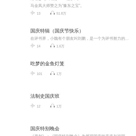
马金凤大师赞之为“豫东之宝”。
13
51.8万
国庆特辑（国庆节快乐）
在评书界，小魏有个朋友叫刘鹏，是一个为评书努力的小伙子。在2021年国庆期间，他想弄个特辑，便烦劳我给他录个爱国题材的评书小段儿。这种事情，不是特殊情况，小魏一般不会拒绝，也就给其录了一个《鲁迅踢鬼》，等他传完，我再传到我的专辑里。另外，小...
14
1.6万
吃梦的金鱼灯笼
101
1万
法制史国庆班
12
1万
国庆特别晚会