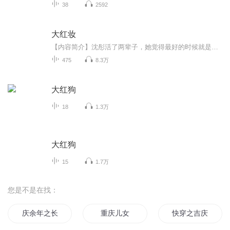
38
2592
大红妆
【内容简介】沈彤活了两辈子，她觉得最好的时候就是现在了。她有心有力有记性，还有大把的好年华。某人，你听到了吗？这盛世大妆，非我莫属！【作者/主播】作者：姚颖怡，网络小说作家。主播：全声汇【购买须知】1、部分集数可免费试听，具体以专辑播放页...
475
8.3万
大红狗
18
1.3万
大红狗
15
1.7万
您是不是在找：
庆余年之长歌行
重庆儿女
快穿之吉庆有余