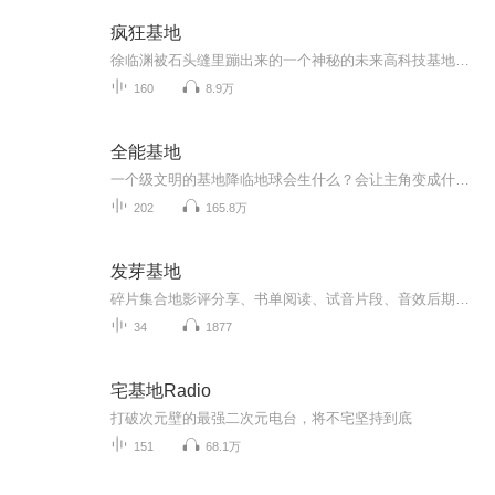
疯狂基地
徐临渊被石头缝里蹦出来的一个神秘的未来高科技基地产品幸运地砸中了，他彪悍的人生开始了。各种生物资源与矿物资源就像空气任由呼吸，各种财富源源不断，还有一群人工智能的生物人小弟做助手，从此干掉英特尔、兼并埃克森、秒杀GE……工业帝王，全球霸主，从此不再是梦，没有比这更疯狂，事业财富双丰收，赚钱泡妞两不误。……新书《生化全球》正在火热连载，尽请新老书友前去围观！！
160
8.9万
全能基地
一个级文明的基地降临地球会生什么？会让主角变成什么职业军火贩子还是跨企业总裁，或者一方霸主呢？
202
165.8万
发芽基地
碎片集合地影评分享、书单阅读、试音片段、音效后期、日记、生活感悟、时事新闻...世人攘攘，皆为利往有你同行，便是晴天
34
1877
宅基地Radio
打破次元壁的最强二次元电台，将不宅坚持到底
151
68.1万