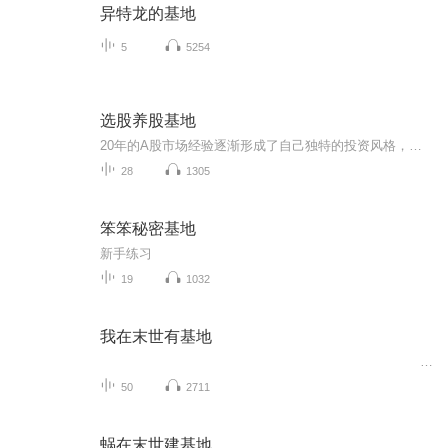
异特龙的基地
5
5254
选股养股基地
20年的A股市场经验逐渐形成了自己独特的投资风格，投资是一场修行！股市有风险，投资需谨慎，本专辑仅作经验分享技术分析，不做任何投资建议，据此投资风险自负！
28
1305
笨笨秘密基地
新手练习
19
1032
我在末世有基地
50
2711
蜗在末世建基地