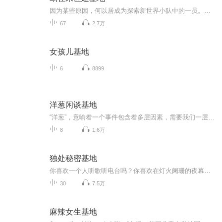
因为某些原因，何以居成为探索新世界小队中的一员。那是一个被遗弃的世界，数以万亿的丧尸怪物，暗黑生物充斥在世界的各个角落。那个世界，被称为暗黑大陆。当众人努力在末世拼搏生存，提升实力以寻找强大基地庇护的时候，最弱小最宅的那一只已经靠着自带房产成为末世房产大亨。至于众人心心念念的实力问题，当那只弱小的悠懒蜗牛走到哪身后都跟着一群神熗手，一群火箭兵，甚至一群机甲兵的时候，众人柠檬了我辛辛苦苦打丧尸，你却宅出一片天。系统，基建，末日，萌，甜，架空未来一只蜗牛精在末世建基地的故事...
67
2.7万
女孩儿基地
6
8899
洋葱闲谈基地
“洋葱”，意喻着一个事件包含着多层因素，需要我们一层层地剥开，从不同层面、角度去观察，才能看到其真正本质，让人在幽默中思索。以讽刺性幽默的故事作为引子，探讨事件真实情况，挖掘背后的深刻内涵，引导听众从不同角度发现事件的真相，并联系到自己...
8
1.6万
独处秘密基地
你喜欢一个人听歌听电台吗？你喜欢在灯火阑珊的夜幕底下散步吗？你喜欢在下雨天一个人窝在房间里看喜欢的电影吗？如果你说喜欢，那我单方面的邀请你加入我的秘密基地啦。每天晚上，给我一首歌的时间。我是盏灯十里。一个想要做原创电台的“独处星”人。期待这里会成为我们的秘密基地。
30
7.5万
麻辣女生基地