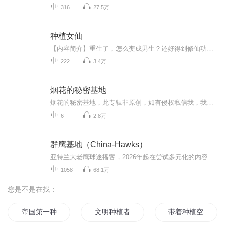
316
27.5万
种植女仙
【内容简介】重生了，怎么变成男生？还好得到修仙功法，做回女生，咱也修仙去。男身嘛，做个分身吧，想做男人做男人，想做女人做女人！最称心的，是得了个有三层空间的混沌葫芦，一层空间百倍时速，住小弟，二层空间千倍时速，自己住，三层空间万倍时速，...
222
3.4万
烟花的秘密基地
烟花的秘密基地，此专辑非原创，如有侵权私信我，我速删，凑字凑字
6
2.8万
群鹰基地（China-Hawks）
亚特兰大老鹰球迷播客，2026年起在尝试多元化的内容（广州龙狮、足球等）
1058
68.1万
您是不是在找：
帝国第一种植大师
文明种植者
带着种植空间去三