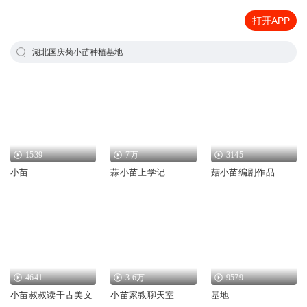
打开APP
湖北国庆菊小苗种植基地
1539
7万
3145
小苗
蒜小苗上学记
菇小苗编剧作品
4641
3.6万
9579
小苗叔叔读千古美文
小苗家教聊天室
基地