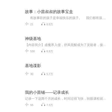
故事：小苗叔叔的故事宝盒
有故事听的孩子是幸福快乐的孩子。 我们都有孩子，爱孩子，故事就是孩子的世界，孩子是我们的世界。 小苗叔叔愿意把天下最好听的故事讲给孩子们听！
21
6.9万
神级基地
【内容简介】虚魔界入侵，舒风觉醒成为了灵能者，接触到了世界的真实。舒风凭借着体内的神秘基地之力，在虚魔界、侵蚀界、人间界三界之中一步步崛起，最终踏足巅峰。【作者/主播简介】作者：资产暴增，网络小说作家。主播：五彩蛙【购买须知】1、本作品为...
530
6.9万
基地谍影
30
5.7万
我的小苗铺——记录成长
记录一下这两个月的成长，时间过得飞快，转眼课程就结束了，谢谢一路同行的小伙伴，希望未来的路上可以相伴相扶，共同成长，明天会更好
55
7.3万