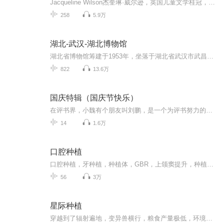
Jacqueline Wilson杰奎琳·威尔逊，英国儿童文学桂冠，也是英国图书馆年度借阅数最高的作家，作品超过七十本，单在英国一地就畅销超过两千万本。她擅长处理「麻烦」的主题──沮丧、犹豫、寂寞、恐惧等，但因为笔调像个孩子，语气幽默诙谐，反而深受大小读者的喜爱。作为“麻辣女生基地”的独立缔造者，当代最具人气的儿童文学作家、被誉为英国“辣奶”、“图书馆女皇”的杰奎琳.威尔逊（Jacqueline Wilson）,她的作品不仅深受读者喜爱，也频获好评，曾获得英国《卫报...
258
5.9万
湖北-武汉-湖北博物馆
湖北省博物馆筹建于1953年，坐落于湖北省武汉市武昌区东湖风景区，占地面积81909平方米，建筑面积49611平方米，展厅面积13427平方米，有中国规模最大的古乐器陈列馆。湖北省博物馆现有馆藏文物26万余件(套)，以青铜器、漆木器、简牍最有特色，其中国家一级文物945件(套)、国宝级文物16件(套。越王勾践剑、曾侯乙编钟、郧县人头骨化石、元青花四爱图梅瓶为该馆四大镇馆之宝。湖北省博物馆是全国八家中央地方共建国家级博物馆之一、国家一级博物馆、出土木漆器保护...
822
13.6万
国庆特辑（国庆节快乐）
在评书界，小魏有个朋友叫刘鹏，是一个为评书努力的小伙子。在2021年国庆期间，他想弄个特辑，便烦劳我给他录个爱国题材的评书小段儿。这种事情，不是特殊情况，小魏一般不会拒绝，也就给其录了一个《鲁迅踢鬼》，等他传完，我再传到我的专辑里。另外，小...
14
1.6万
口腔种植
口腔种植，牙种植，种植体，GBR，上颌窦提升，种植体周围炎，数字化导板，种植导航，美学种植，种植设计，CBCT，红白美学，骨诱导再生技术，种植体的维护
56
3万
星际种植
穿越到了辐射遍地，变异兽横行，粮食产量极低，环境极为恶劣的星际时代。 强悍的契约兽，疯狂的植物精灵，人口密集的基地城，是这个世界的主调。 可她契约兽不仅是只毛绒绒，奶唧唧一戳就倒的小奶猫。就连植物小精灵也是个胆小嘤嘤的爱哭鬼。 好在身为末世...