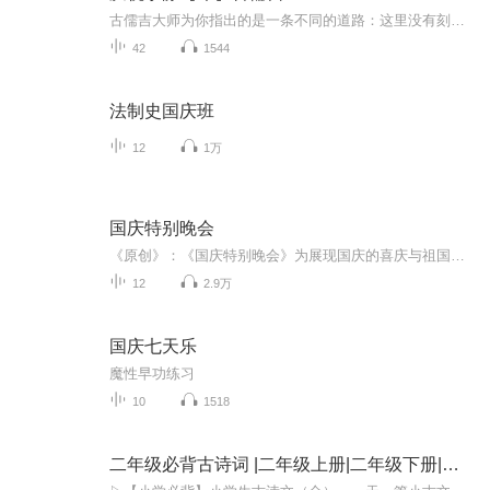
古儒吉大师为你指出的是一条不同的道路：这里没有刻板的教条，纯真是他的本性，爱是他的灵魂，欢笑是他的言语，歌唱是他的表达，宁静是他的智慧，觉知是你的斩获，狂喜是你的体验！这一切都将引领你，回归到那无比欢欣宁静的家，而那是你生生世世追寻的目...
42
1544
法制史国庆班
12
1万
国庆特别晚会
《原创》：《国庆特别晚会》为展现国庆的喜庆与祖国的深情我将以具体的场景切入从清晨升旗的庄严到街头巷尾的欢庆到历史与当下的交融，用优美的笔触传递对祖国的热爱与自豪！用诗歌和情感美文形式，歌颂祖国的繁荣富强，祝人民幸福安康！
12
2.9万
国庆七天乐
魔性早功练习
10
1518
二年级必背古诗词 |二年级上册|二年级下册|古诗文