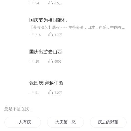
54
6.5万
国庆节为祖国献礼
【蔡蔡演艺】课程﹣-﹣主持表演，口才，声乐，中国舞，民族舞。独特的小舞台，专业的录音棚，每一位同学都能成为优秀的小明星。独特的教学模式，轻松上课，快乐学习！知名主持人，舞蹈家，高级教师任职授课！江南总校：河沟街42号三楼 18545856430江北分校...
215
1.7万
国庆出游去山西
10
5805
张国庆|穿越牛熊
91
4.2万
您是不是在找：
一人有庆
大庆第一恶
庆之的野望