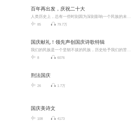
百年再出发，庆祝二十大
人类历史上，总有一些时刻因为深刻影响一个民族的未来而被永远定格，总有一些事件因为深刻改变一个国家的进程而被永载史册。当2022年新年的第一缕阳光洒向锦绣的山河大地，历史翻开了崭新的一页。今年是党的二十大召开之年，是见证我们党进入全面建设社会...
85
79.7万
国庆献礼！领先声创国庆诗歌特辑
我们的民族是一个坚韧不拔的民族，历史给予我们的苦难都变成了闪着金光的勋章！我们的国家是一个龙腾虎跃的国家，那条巨龙正以不可阻挡之势崛起于神奇的东方！------------------------------------------------值此祖国70周年华诞之际，领先声创以诗歌向祖国献礼！用我们的声音、用我们的热血、用我们的灵魂诵读经典爱国篇章，歌颂我们的祖国！永远繁荣富强！
8
6076
刑法国庆
26
1.7万
国庆美诗文
108
4173