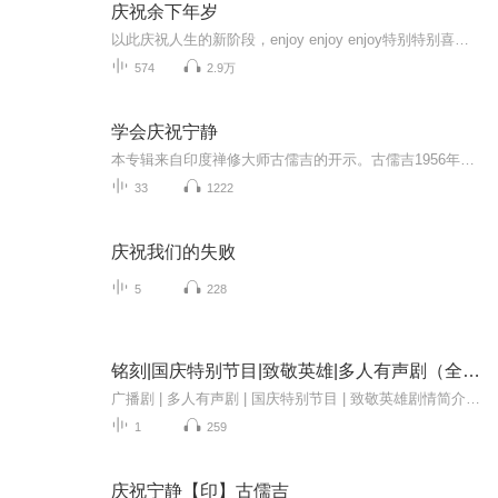
庆祝余下年岁
以此庆祝人生的新阶段，enjoy enjoy enjoy特别特别喜欢的一个单词。这是一个关于权谋、爱恨、江湖恩怨的故事；在家族内权力争斗和社会环境促成的一系列变化中，反映了主人公的家国情怀以及对平等自由的执着追求！
574
2.9万
学会庆祝宁静
本专辑来自印度禅修大师古儒吉的开示。古儒吉1956年出生在南印度班加罗尔，幼年时期即时常处于深度静心中，四岁便能背诵古老的梵文经典薄迦梵歌。十七岁取得现代科学的高等学位，并精通印度传统的吠陀科学，后又获颁印度Kuvempu大学荣誉博士学位。2006年，...
33
1222
庆祝我们的失败
5
228
铭刻|国庆特别节目|致敬英雄|多人有声剧（全一集）
广播剧 | 多人有声剧 | 国庆特别节目 | 致敬英雄剧情简介：老姚本是江南一个小城市普普通通的小老头，年迈的他不幸患上阿尔兹海默蒸，总把孙子认成别人，还总是会说一些奇奇怪怪的话，孙子姚思齐以为这是阿尔兹海默症的典型表现并没有多想。知道有一天，领...
1
259
庆祝宁静【印】古儒吉