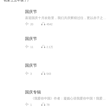
祝要上五年级了）
国庆节
喜迎国庆十月欢歌里，我们共庆辉煌过往，更以赤子之心，向未来书写滚烫的誓言——这盛世，值得我们以热爱相拥。
20
4542
国庆节
11
2.1万
国庆节
3
543
国庆专辑
《我爱你中国》作者：凝嫣心语我爱你中国！我爱你春天蓬勃的秧苗；我爱你秋日金黄的硕果。我爱你中国！我爱你青松气质，我爱你红梅品格！我爱你家乡的甜蔗好像乳汁滋润着我的心窝。我爱你中国，我要把最美的歌儿献给你，我的母亲我的祖国。我爱你中国，我爱...
1
78