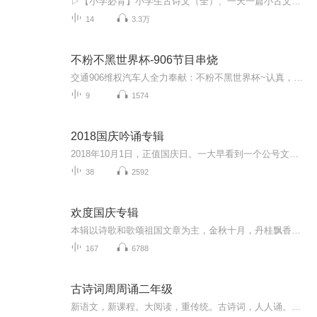
▷【小学必背】小学生古诗文（全）、一天一篇小古文（365篇）、小学生文言文（小古文100篇）、唐诗300首▷【初中小四门】生物、地理、道法、历史▷【初中古诗文】中考古诗文60篇、初中古诗文138篇（上册+下册)▷【高中必背】高中古诗文72篇、古文观止100篇...
14
3.3万
不粉不黑世界杯-906节目串烧
交通906维权汽车人全力奉献：不粉不黑世界杯~认真，你就输了！
9
1574
2018国庆吟诵专辑
2018年10月1日，正值国庆日。一大早看到一个公号文章，正是文天祥的《己卯十月一日至燕越五日罹狴犴有感而赋》。当然，彼十一非当今的十一。不过数字的巧合还是让人感触，今天拿来读一读，体味一番历史英杰的民族情怀，恰也当时。 根据诗题来看，这组诗是写于十月一日至十月五日之间，是文天祥被俘之后所作，这些诗作不仅有凛凛正气，更也能看的到他百端交集的复杂情感。另一首于右任先生的《望大陆》，微信公号有称《望乡》，一句“山之上国之殇”荡气回肠，一并兴起拿来读了一读。仓促间多有瑕疵...
38
2592
欢度国庆专辑
本辑以诗歌和歌颂祖国文章为主，金秋十月，丹桂飘香，在这个充满丰收喜悦的季节里，我们满怀激动和自豪，迎来了中华人民共和国76周年华诞。这不仅是一个庄重的纪念日，更是全体中华儿女共同欢庆的盛大的节日，承载着深厚的民族情感和历史意义.
167
6788
古诗词周周诵二年级
新语文，新课程。大阅读，重传统。古诗词，人人诵。腹诗书，气自盛。课内诗，课本中。课外诗，缺课程。周周诵，今诞生。名师编，名师诵。诗配画，名师功。图文茂，学致用。年有序，规律行。低中高，有侧重。先五言，牛刀功。再七言，我能行。后杂言，我争雄。诗词曲，一括成。年五十，一气成。三百篇，童子功。学古诗，听两诵。古有吟，今有诵。吟诵韵，我传承。趣味新，根养正。朗诵艺，集大成。多积累，诗意盈。新少年，周周诵。新时代，我能赢。