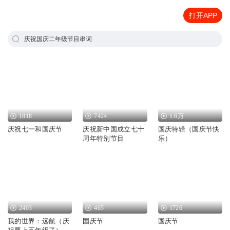
打开APP
庆祝国庆二年级节目串词
1818
7424
1.6万
庆祝七一和国庆节
庆祝新中国成立七十
国庆特辑（国庆节快
周年特别节目
乐）
2403
465
1726
我的世界：远航（庆
国庆节
国庆节