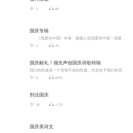
2
86
国庆专辑
《我爱你中国》作者：凝嫣心语我爱你中国！我爱你春天蓬勃的秧苗；我爱你秋日金黄的硕果。我爱你中国！我爱你青松气质，我爱你红梅品格！我爱你家乡的甜蔗好像乳汁滋润着我的心窝。我爱你中国，我要把最美的歌儿献给你，我的母亲我的祖国。我爱你中国，我爱...
1
78
国庆献礼！领先声创国庆诗歌特辑
我们的民族是一个坚韧不拔的民族，历史给予我们的苦难都变成了闪着金光的勋章！我们的国家是一个龙腾虎跃的国家，那条巨龙正以不可阻挡之势崛起于神奇的东方！------------------------------------------------值此祖国70周年华诞之际，领先声创以诗歌向祖国献礼！用我们的声音、用我们的热血、用我们的灵魂诵读经典爱国篇章，歌颂我们的祖国！永远繁荣富强！
8
6076
刑法国庆
26
1.7万
国庆美诗文