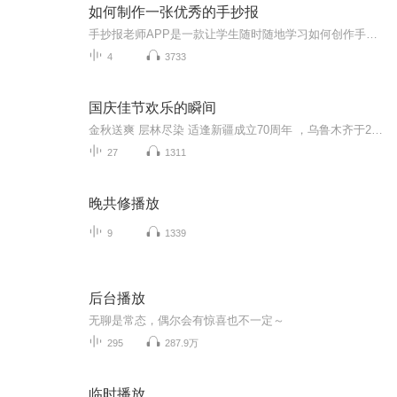
如何制作一张优秀的手抄报
手抄报老师APP是一款让学生随时随地学习如何创作手抄报的高级实用产品，学生不仅可以在视频中观看优质的课程讲解和手绘步骤，还可以欣赏到千余种优秀的手抄报作品。同时，在学习之余，还能DIY自由创作手抄报，寓教于乐。让你成为手抄报达人，教你轻松搞定手抄报！...
4
3733
国庆佳节欢乐的瞬间
金秋送爽 层林尽染 适逢新疆成立70周年 ，乌鲁木齐于2025年9月23日迎来党中央和习大大带领的慰问团。新疆各族群众欢欣鼓舞，热烈欢迎。
27
1311
晚共修播放
9
1339
后台播放
无聊是常态，偶尔会有惊喜也不一定～
295
287.9万
临时播放