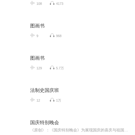
108
4173
图画书
9
968
图画书
129
5.7万
法制史国庆班
12
1万
国庆特别晚会
《原创》：《国庆特别晚会》为展现国庆的喜庆与祖国的深情我将以具体的场景切入从清晨升旗的庄严到街头巷尾的欢庆到历史与当下的交融，用优美的笔触传递对祖国的热爱与自豪！用诗歌和情感美文形式，歌颂祖国的繁荣富强，祝人民幸福安康！