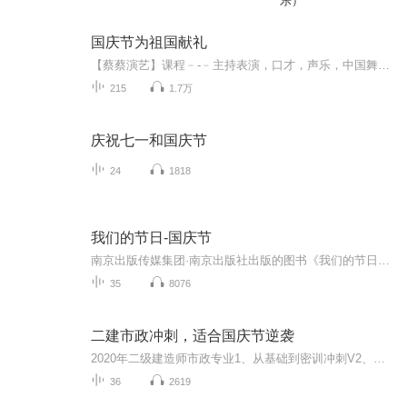
乐）
国庆节为祖国献礼
【蔡蔡演艺】课程﹣-﹣主持表演，口才，声乐，中国舞，民族舞。独特的小舞台，专业的录音棚，每一位同学都能成为优秀的小明星。独特的教学模式，轻松上课，快乐学习！知名主持人，舞蹈家，高级教师任职授课！江南总校：河沟街42号三楼 18545856430江北分校...
215
1.7万
庆祝七一和国庆节
24
1818
我们的节日-国庆节
南京出版传媒集团·南京出版社出版的图书《我们的节日》通过对中国节日文化和节日意义进行深度的挖掘，面向青少年群体构建独具特色的栏目内容，以此丰富春节、元宵节、清明节、端午节、七夕节、中秋节、重阳节等传统节日；六一节、教师节、国庆节等新兴节日的文化内涵和表现形式。促进青少年形成新的节日习俗，提升节日仪式感、认同感。音频作品由金陵朗读者联盟志愿者朗诵，南京音像出版社、金陵图书馆联合制作。
35
8076
二建市政冲刺，适合国庆节逆袭
2020年二级建造师市政专业1、从基础到密训冲刺V2、从精华课程到超压密押V3、0基础同步更新v4、持续更新到2020年考试V5、只要你跟着学让你一次稳拿证V6、渠道超压压题，超压三页纸等独家绝密压题!
36
2619