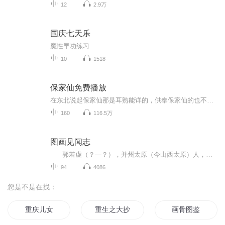
12
2.9万
国庆七天乐
魔性早功练习
10
1518
保家仙免费播放
在东北说起保家仙那是耳熟能详的，供奉保家仙的也不在少数，我与保家仙的渊源要从我小时候的一次拜仙说起......
160
116.5万
图画见闻志
郭若虚（？—？），并州太原（今山西太原）人，汉族，北宋著名的书画鉴赏家和画史评论家。出身北宋豪门士族太原郭氏。有《图画见闻志》传世。[1] 曾祖父郭守文，北宋名将，历任简州知州、翰林司事、武州团练使、右屯卫大将军、宣徽北院使等，先...
94
4086
您是不是在找：
重庆儿女
重生之大抄袭王
画骨图鉴