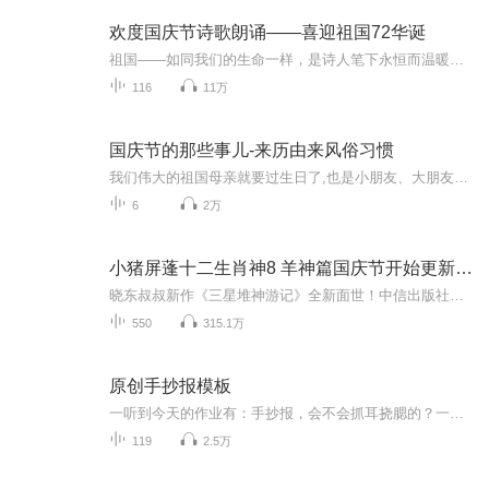
欢度国庆节诗歌朗诵——喜迎祖国72华诞
祖国——如同我们的生命一样，是诗人笔下永恒而温暖的主题。在祖国72周年华诞来临之际，特创建这个诗歌朗诵专辑，诵读经典爱国篇章，和大家一起歌颂祖国，向国庆的献礼！祝愿伟大的祖国繁荣富强，祝愿大家国庆节快乐，度过平安快乐的黄金周假期！
116
11万
国庆节的那些事儿-来历由来风俗习惯
我们伟大的祖国母亲就要过生日了,也是小朋友、大朋友们最喜欢的“国庆小长假”或说“黄金周”还有说”国庆7天乐”的，说法真是不一而足。那么“国庆节”是怎么来的？自古以来国庆节怎么庆贺？新中国国庆节的来历，以及新中国国庆节的庆贺方式又有哪些呢？ ...
6
2万
小猪屏蓬十二生肖神8 羊神篇国庆节开始更新啦！
晓东叔叔新作《三星堆神游记》全新面世！中信出版社出版！京东当当淘宝均有售！点蓝色字收听——《小猪屏蓬爆笑日记2024》《小猪屏蓬爆笑日记2》《小猪屏蓬爆笑日记1》让你笑得喘不上气！《我进故宫当富翁——小猪屏蓬故宫财商笔记》教你成为大富翁！《小...
550
315.1万
原创手抄报模板
一听到今天的作业有：手抄报，会不会抓耳挠腮的？一起来看看，总有您需要的模板在这里。
119
2.5万