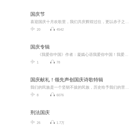
国庆节
喜迎国庆十月欢歌里，我们共庆辉煌过往，更以赤子之心，向未来书写滚烫的誓言——这盛世，值得我们以热爱相拥。
20
4542
国庆专辑
《我爱你中国》作者：凝嫣心语我爱你中国！我爱你春天蓬勃的秧苗；我爱你秋日金黄的硕果。我爱你中国！我爱你青松气质，我爱你红梅品格！我爱你家乡的甜蔗好像乳汁滋润着我的心窝。我爱你中国，我要把最美的歌儿献给你，我的母亲我的祖国。我爱你中国，我爱...
1
78
国庆献礼！领先声创国庆诗歌特辑
我们的民族是一个坚韧不拔的民族，历史给予我们的苦难都变成了闪着金光的勋章！我们的国家是一个龙腾虎跃的国家，那条巨龙正以不可阻挡之势崛起于神奇的东方！------------------------------------------------值此祖国70周年华诞之际，领先声创以诗歌向祖国献礼！用我们的声音、用我们的热血、用我们的灵魂诵读经典爱国篇章，歌颂我们的祖国！永远繁荣富强！
8
6076
刑法国庆
26
1.7万