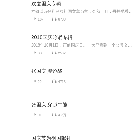
欢度国庆专辑
本辑以诗歌和歌颂祖国文章为主，金秋十月，丹桂飘香，在这个充满丰收喜悦的季节里，我们满怀激动和自豪，迎来了中华人民共和国76周年华诞。这不仅是一个庄重的纪念日，更是全体中华儿女共同欢庆的盛大的节日，承载着深厚的民族情感和历史意义.
167
6788
2018国庆吟诵专辑
2018年10月1日，正值国庆日。一大早看到一个公号文章，正是文天祥的《己卯十月一日至燕越五日罹狴犴有感而赋》。当然，彼十一非当今的十一。不过数字的巧合还是让人感触，今天拿来读一读，体味一番历史英杰的民族情怀，恰也当时。 根据诗题来看，这组诗是写于十月一日至十月五日之间，是文天祥被俘之后所作，这些诗作不仅有凛凛正气，更也能看的到他百端交集的复杂情感。另一首于右任先生的《望大陆》，微信公号有称《望乡》，一句“山之上国之殇”荡气回肠，一并兴起拿来读了一读。仓促间多有瑕疵...
38
2592
张国庆|舆论战
22
4713
张国庆|穿越牛熊
91
4.2万
国庆节为祖国献礼