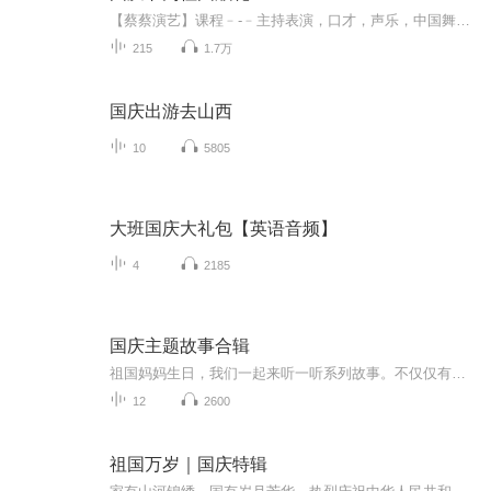
【蔡蔡演艺】课程﹣-﹣主持表演，口才，声乐，中国舞，民族舞。独特的小舞台，专业的录音棚，每一位同学都能成为优秀的小明星。独特的教学模式，轻松上课，快乐学习！知名主持人，舞蹈家，高级教师任职授课！江南总校：河沟街42号三楼 18545856430江北分校...
215
1.7万
国庆出游去山西
10
5805
大班国庆大礼包【英语音频】
4
2185
国庆主题故事合辑
祖国妈妈生日，我们一起来听一听系列故事。不仅仅有《我的祖国》，还有红军故事，也有关于战争的故事，让大家体会到和平年代的不易。
12
2600
祖国万岁｜国庆特辑