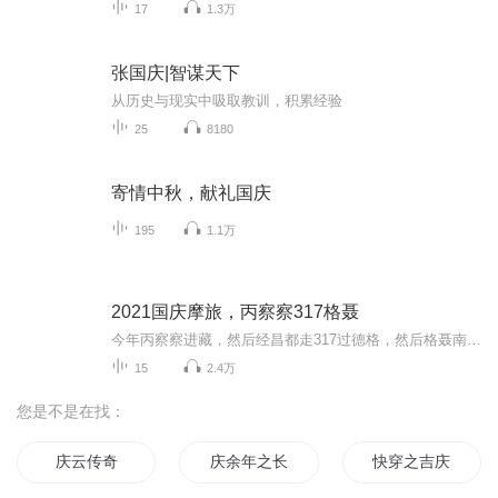
17
1.3万
张国庆|智谋天下
从历史与现实中吸取教训，积累经验
25
8180
寄情中秋，献礼国庆
195
1.1万
2021国庆摩旅，丙察察317格聂
今年丙察察进藏，然后经昌都走317过德格，然后格聂南线，最后沙溪古镇收尾。
15
2.4万
您是不是在找：
庆云传奇
庆余年之长歌行
快穿之吉庆有余