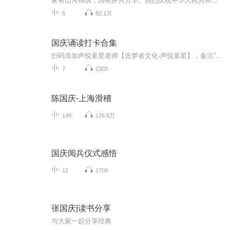
家有山河锦绣，国有岁月芳华。热烈庆祝中华人民共和国成立73周年！
6
82.1万
国庆诵读打卡合集
扫码添加声悦童星老师【造梦者文化-声悦童星】，备注“诵读打卡”报名，已添加好友的，直接发送“诵读打卡”报名，报名成功后进入社群。
7
2303
陈国庆-上海滑稽
149
126.8万
国庆阅兵仪式感悟
12
1708
张国庆|读书分享
与大家一起分享经典