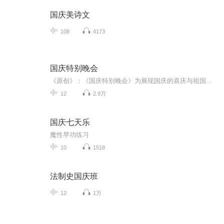
国庆美诗文
108
4173
国庆特别晚会
《原创》：《国庆特别晚会》为展现国庆的喜庆与祖国的深情我将以具体的场景切入从清晨升旗的庄严到街头巷尾的欢庆到历史与当下的交融，用优美的笔触传递对祖国的热爱与自豪！用诗歌和情感美文形式，歌颂祖国的繁荣富强，祝人民幸福安康！
12
2.9万
国庆七天乐
魔性早功练习
10
1518
法制史国庆班
12
1万