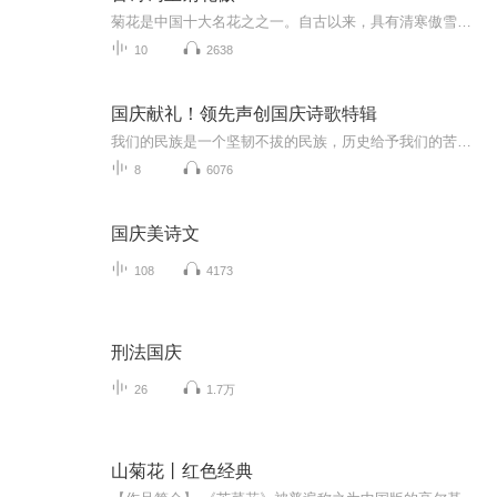
菊花是中国十大名花之之一。自古以来，具有清寒傲雪品格的菊花就是文人雅士歌咏的对象。文人喜欢菊花，看重的是它历尽风霜而坚贞不屈的高尚品格。一起穿越到那些年代，通过他们笔下凌霜盛开的菊花，与他们的灵魂相晤，走进他们鲜活灵动的内心世界。 菊花...
10
2638
国庆献礼！领先声创国庆诗歌特辑
我们的民族是一个坚韧不拔的民族，历史给予我们的苦难都变成了闪着金光的勋章！我们的国家是一个龙腾虎跃的国家，那条巨龙正以不可阻挡之势崛起于神奇的东方！------------------------------------------------值此祖国70周年华诞之际，领先声创以诗歌向祖国献礼！用我们的声音、用我们的热血、用我们的灵魂诵读经典爱国篇章，歌颂我们的祖国！永远繁荣富强！
8
6076
国庆美诗文
108
4173
刑法国庆
26
1.7万
山菊花丨红色经典