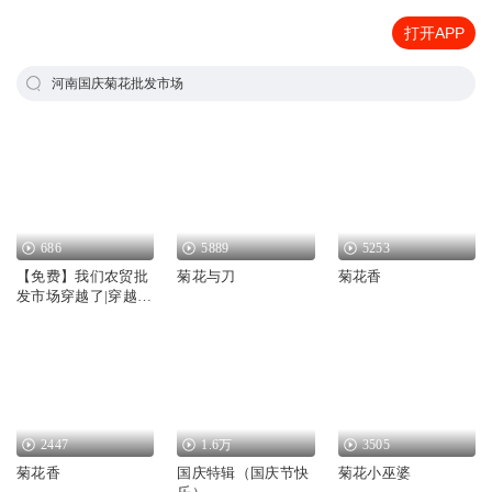
打开APP
河南国庆菊花批发市场
686
5889
5253
【免费】我们农贸批
菊花与刀
菊花香
发市场穿越了|穿越|
脑洞|求生
2447
1.6万
3505
菊花香
国庆特辑（国庆节快
菊花小巫婆