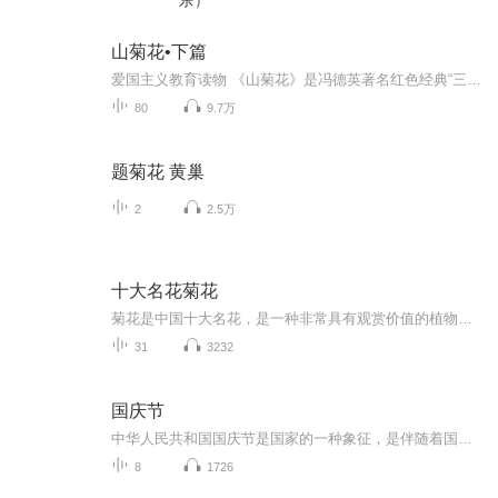
乐）
山菊花•下篇
爱国主义教育读物 《山菊花》是冯德英著名红色经典“三花”系列小说的最后一部，描述的是第二次国内革命战争时期，中共胶东特委发动和领导胶东崑嵛山区人民反抗阶级压迫、宣传抗日救国、开展武装斗争，反抗外来侵略的可歌可泣的故事，塑造了一批英勇感人的...
80
9.7万
题菊花 黄巢
2
2.5万
十大名花菊花
菊花是中国十大名花，是一种非常具有观赏价值的植物，多年生宿根花卉秋菊，大菊花，国庆菊，中国传统观赏名花，花期8-12月，有的早开花，有的迟开花，花期长，花色丰富，五颜六色，花朵形态各不相同，有大朵的球型，有丝状的拉钩，有开花多的千头菊，非常...
31
3232
国庆节
中华人民共和国国庆节是国家的一种象征，是伴随着国家的出现而出现的。让我们用诗歌朗诵歌颂祖国的繁荣富强，国泰民安。
8
1726