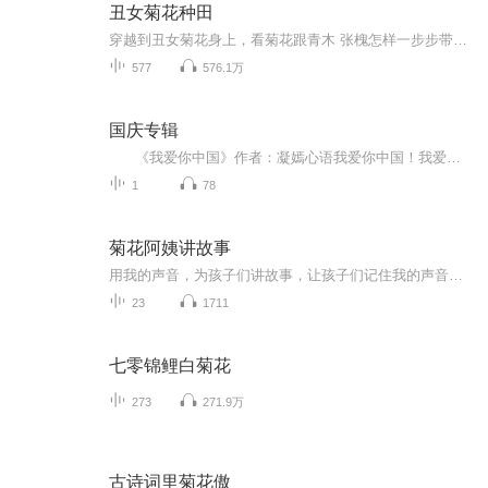
丑女菊花种田
穿越到丑女菊花身上，看菊花跟青木 张槐怎样一步步带领大家发家致富
577
576.1万
国庆专辑
《我爱你中国》作者：凝嫣心语我爱你中国！我爱你春天蓬勃的秧苗；我爱你秋日金黄的硕果。我爱你中国！我爱你青松气质，我爱你红梅品格！我爱你家乡的甜蔗好像乳汁滋润着我的心窝。我爱你中国，我要把最美的歌儿献给你，我的母亲我的祖国。我爱你中国，我爱...
1
78
菊花阿姨讲故事
用我的声音，为孩子们讲故事，让孩子们记住我的声音，并能为他们留下很好的回忆。
23
1711
七零锦鲤白菊花
273
271.9万
古诗词里菊花傲