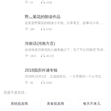
10
1518
野灬菊花的朗读作品
这里是野菊花的朗读小天地，分享美文、故事与小诗，用声音传递温暖，记录朗读路上的每一步成长。
285
5702
河南话(河南方言)
会说地道河南话的人越来越少了，为了不让河南话"失传"，我把我知道的都录下来，给后来的人一点儿资料。我觉得这件事是有价值的，是死而无憾的。 很多家长认为教育要从娃娃抓起，于是从孩子学说话起，就教孩子普通话，刻意不让孩子学河南话，觉得河南话是土...
1923
30.3万
2018国庆吟诵专辑
2018年10月1日，正值国庆日。一大早看到一个公号文章，正是文天祥的《己卯十月一日至燕越五日罹狴犴有感而赋》。当然，彼十一非当今的十一。不过数字的巧合还是让人感触，今天拿来读一读，体味一番历史英杰的民族情怀，恰也当时。 根据诗题来看，这组诗是写于十月一日至十月五日之间，是文天祥被俘之后所作，这些诗作不仅有凛凛正气，更也能看的到他百端交集的复杂情感。另一首于右任先生的《望大陆》，微信公号有称《望乡》，一句“山之上国之殇”荡气回肠，一并兴起拿来读了一读。仓促间多有瑕疵...
38
2592
您是不是在找：
系统批发商
美食批发商
每天不来几发菊花