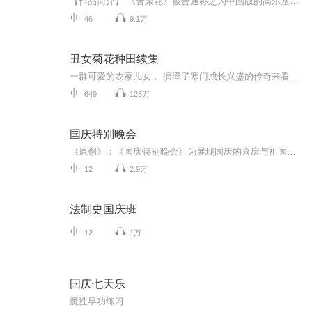
【作品简介】 《苦菜花》被普遍称之为中国版的高尔基《母亲》。小说以敌后抗日根据地复杂的残酷斗争为背景，刻画了一个善良而又勇敢的革命母亲的形象。《迎春花》主要讲述的是解放战争时期，特务汪化堂潜入解放区后方，亲率敌匪偷袭暗杀区委曲书记和区长，...
46
9.1万
丑女菊花种田续集
一群可爱的农家儿女， 演绎了寒门成长兴盛的传奇来看看菊花和槐子下一辈的孩子们的精彩生活吧这是一群古代农家娃儿走农村包围城市、创立两个豪门的故事
649
126万
国庆特别晚会
《原创》：《国庆特别晚会》为展现国庆的喜庆与祖国的深情我将以具体的场景切入从清晨升旗的庄严到街头巷尾的欢庆到历史与当下的交融，用优美的笔触传递对祖国的热爱与自豪！用诗歌和情感美文形式，歌颂祖国的繁荣富强，祝人民幸福安康！
12
2.9万
法制史国庆班
12
1万
国庆七天乐
魔性早功练习