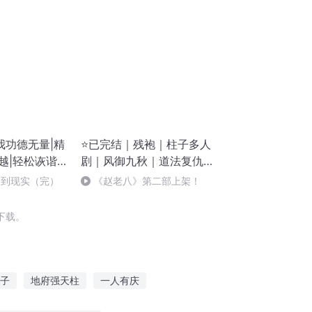
我功德无量|精
⭐已完结｜残袍｜柱子多人
越|轻松诙谐|
剧｜风御九秋｜道法复仇抗
日｜神作必听必听
回到现实（完）
《赵老八》第二部上架！
下载。
子
地府强天柱
一人有庆
魔物绘本
一柱通天
庆云传奇