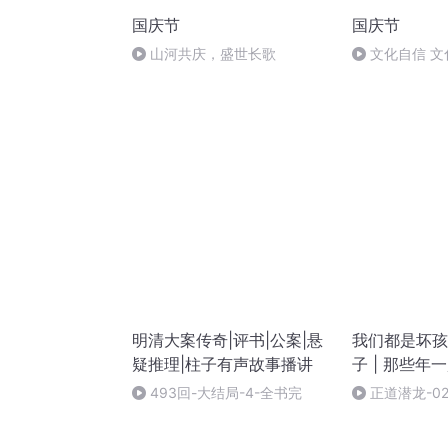
国庆节
国庆节
山河共庆，盛世长歌
文化自信 文
明清大案传奇|评书|公案|悬
我们都是坏孩子
疑推理|柱子有声故事播讲
子 | 那些年
493回-大结局-4-全书完
正道潜龙-02