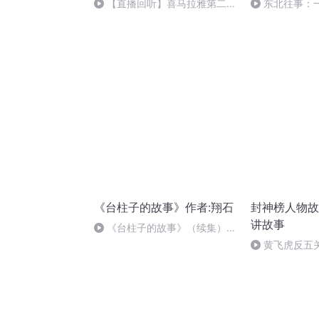
【直播回听】喜马拉雅第二大
东北往事：
可爱
(10)
《台柱子的故事》作者:翔石
封神榜人物故
讲故事
《台柱子的故事》（续集）作
者：翔石 第十二集 大结局.mp3
黄飞虎反五
商（1）得罪妲