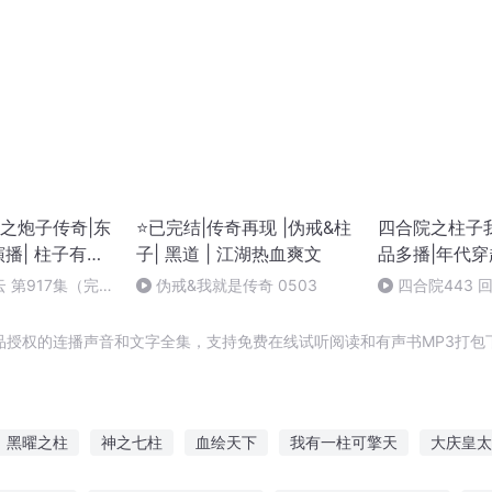
之炮子传奇|东
⭐已完结|传奇再现 |伪戒&柱
四合院之柱子
播| 柱子有声
子| 黑道 | 江湖热血爽文
品多播|年代穿
生活智慧
 第917集（完
伪戒&我就是传奇 0503
四合院443 
剧：道术流神作
啦！
品授权的连播声音和文字全集，支持免费在线试听阅读和有声书MP3打包
黑曜之柱
神之七柱
血绘天下
我有一柱可擎天
大庆皇太
一圣柱
大国柱石
我带着二柱子穿越
JOJO之最后的柱之男