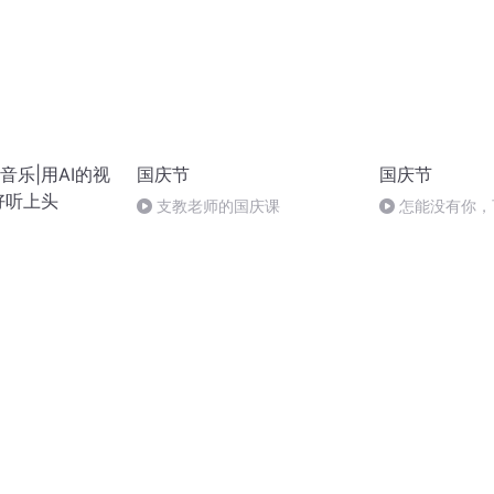
音乐|用AI的视
国庆节
国庆节
好听上头
支教老师的国庆课
怎能没有你，