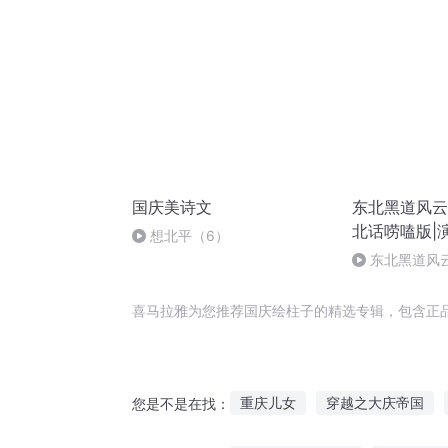
国庆美诗文
东北黑道风云
北话唠嗑版|演
想北平（6）
故事
东北黑道风云
结）柱子多人
《残袍》上架
喜马拉雅为您推荐国庆绘柱子的精选专辑，包含正
重庆儿女
穿越之大庆帝国
您是不是在找：
空道之柱子
北宋柱国
十