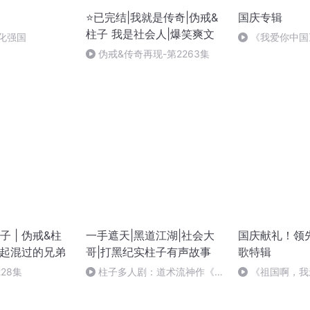
⭐已完结|我就是传奇|伪戒&
国庆专辑
柱子 我是社会人|爆笑爽文
化强国
《我爱你中国
伪戒&传奇再现-第2263集
 | 伪戒&柱
一手遮天|黑道江湖|社会大
国庆献礼！领
一起混过的兄弟
哥|打黑纪实柱子有声故事
歌特辑
28集
柱子多人剧：道术流神作《残
《祖国啊，我
袍》上架啦！
婉