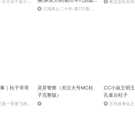
播|讲黑大师|都市年代热血|
一百万买个面子
夜总会生死局
柱子演播
威8
江湖风云二十年-第731集
（完）
事｜柱子哥哥
灵异警察（关注大号MC柱
CC小叔王明
子完整版）
孔雀台柱子
关第一章黄飞虎反
王玲故事会之
己