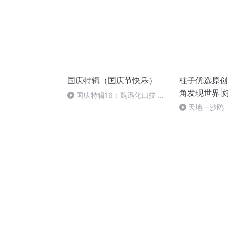
国庆特辑（国庆节快乐）
柱子优选原创
角发现世界|
国庆特辑16：魏迅化口技 二
胡 东方红+一般唱法和原生态
天地一沙鸥