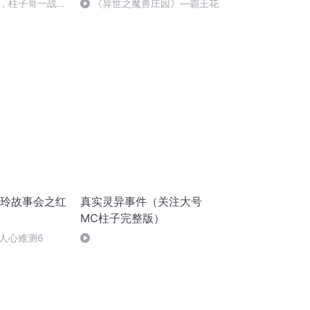
，柱子哥一战立
《异世之魔兽庄园》—霸王花
王玲故事会之红
真实灵异事件（关注大号
MC柱子完整版）
人心难测6