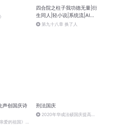
四合院之柱子我功德无量|衍
生同人|轻小说|系统流|AI专
》
辑
第九十八章 换了人
先声创国庆诗
刑法国庆
2020年华成法硕国庆提高班
刑法陈 (26)
亲爱的祖国》温