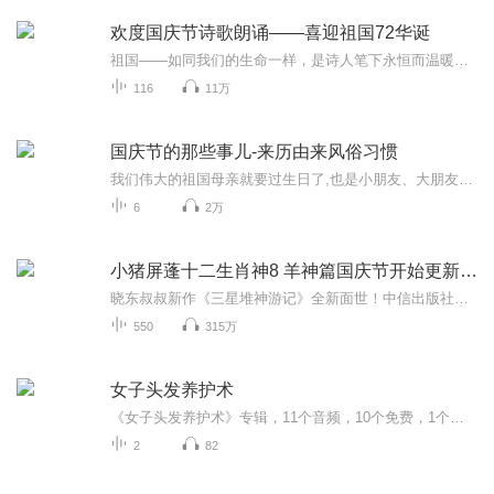
欢度国庆节诗歌朗诵——喜迎祖国72华诞
祖国——如同我们的生命一样，是诗人笔下永恒而温暖的主题。在祖国72周年华诞来临之际，特创建这个诗歌朗诵专辑，诵读经典爱国篇章，和大家一起歌颂祖国，向国庆的献礼！祝愿伟大的祖国繁荣富强，祝愿大家国庆节快乐，度过平安快乐的黄金周假期！
116
11万
国庆节的那些事儿-来历由来风俗习惯
我们伟大的祖国母亲就要过生日了,也是小朋友、大朋友们最喜欢的“国庆小长假”或说“黄金周”还有说”国庆7天乐”的，说法真是不一而足。那么“国庆节”是怎么来的？自古以来国庆节怎么庆贺？新中国国庆节的来历，以及新中国国庆节的庆贺方式又有哪些呢？ ...
6
2万
小猪屏蓬十二生肖神8 羊神篇国庆节开始更新啦！
晓东叔叔新作《三星堆神游记》全新面世！中信出版社出版！京东当当淘宝均有售！点蓝色字收听——《小猪屏蓬爆笑日记2024》《小猪屏蓬爆笑日记2》《小猪屏蓬爆笑日记1》让你笑得喘不上气！《我进故宫当富翁——小猪屏蓬故宫财商笔记》教你成为大富翁！《小...
550
315万
女子头发养护术
《女子头发养护术》专辑，11个音频，10个免费，1个付费。免费音频10个，标题系统，干货满满。付费音频1个，深入分析，10篇系统文章组合。中医健康管理师出品，无医师药师资质，只讲干货。想要养发护发的姐妹们，快来听吧！
2
82