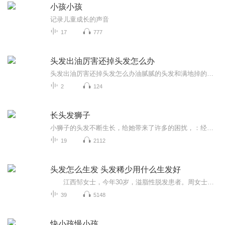
小孩小孩
记录儿童成长的声音
17
777
头发出油厉害还掉头发怎么办
头发出油厉害还掉头发怎么办油腻腻的头发和满地掉的发丝，可能是当代打工人最扎心的两件事。早上刚洗的头下午就油得能炒菜，梳个头掉下来的头发能攒成另一个自己，这日子还能过吗？别急，咱们老祖宗留下的中医智慧里，早把这些烦心事研究透了。先说清楚，...
2
124
长头发狮子
小狮子的头发不断生长，给她带来了许多的困扰，：经常被自己绊倒，被老鹰当作甘草抓走小动物，在她的头顶捉迷藏，苦恼过后，小狮子终于发现长头发还可以让他获得快乐_帮三只小猪盖房子，为小松鼠采蘑菇经常被自己绊倒，被老鹰当作甘草，抓走小动物，在他的...
19
2112
头发怎么生发 头发稀少用什么生发好
江西邹女士，今年30岁，溢脂性脱发患者。周女士两年前脱发开始大量掉落，头发油腻，无论是家里还是办公室，地面都是留下脱落的头发，这让邹女士十分的苦恼，总是担心自己有一天成为秃子。 刚开始邹女士从某宝、某东购买了很多大牌的洗发水，结果是...
39
5148
快小孩慢小孩