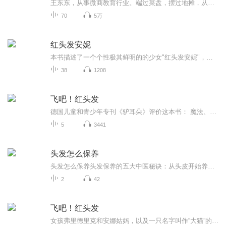
王东东，从事微商教育行业。端过菜盘，摆过地摊，从无背景没人脉，迷茫无望到找到方向死磕2年坚持不懈，凭借真实，坚持，抓住移动互联网机遇，帮助服务影响千万微商人次,专注服务于一线拼搏的个人微商找到方向，实现自我价值。推动微商行业健康发展。并被业界推举为微商情感营销教父，世界新微商年会导师，微商团队培训体系搭建专家。2015年创建微商创业学院，拥有几千位付费学员，目前学员均成为各自领域佼佼者，服务于各知名品牌企业机构，微商知名品牌团队等。
70
5万
红头发安妮
本书描述了一个个性极其鲜明的的少女"红头发安妮"，她纯洁、正直、倔强、感情丰富，还非常喜欢说话，对于大自然的美有着敏锐的感受力。她的想象力极为丰富，她能够把眼前的事物想象得美好而富有诗意。但这些想象有时又会闹出一连串的笑话，使得绿山墙农舍...
38
1208
飞吧！红头发
德国儿童和青少年专刊《驴耳朵》评价这本书： 魔法、咒语、飞行、会说话的大猫……这些有趣的、充满想象力的元素都可以在《飞吧！红头发》中找到。相信它一定会让你爱不释手！国际安徒生奖...
5
3441
头发怎么保养
头发怎么保养头发保养的五大中医秘诀：从头皮开始养出绸缎发 朋友，你有没有过这种体验——刚洗完头就冒油，发际线像退潮似的往后移，分叉的发梢活像干枯的稻草？别急着把锅甩给加班熬夜，中医讲"发为血之余"，头发问题其实是身体内部的"信号灯"。今天...
2
42
飞吧！红头发
女孩弗里德里克和安娜姑妈，以及一只名字叫作“大猫”的猫一起生活。她有一头火红的头发，为此总是受到孩子们的嘲笑和捉弄。有一天，弗里德里克从姑妈口中得知这一头红发原来是具有魔力的，然而，这仍旧无法保护弗里德里克不被大家欺负。邮递员布鲁克非常...