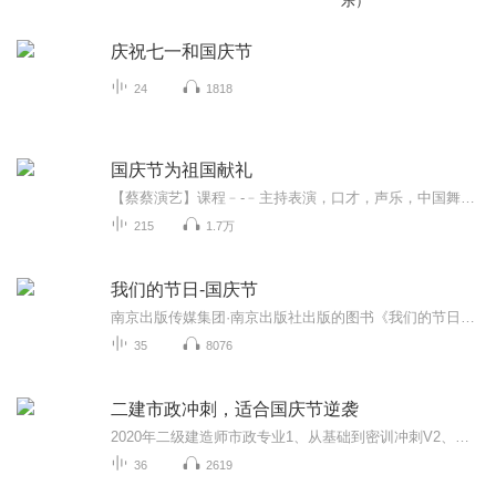
乐）
庆祝七一和国庆节
24
1818
国庆节为祖国献礼
【蔡蔡演艺】课程﹣-﹣主持表演，口才，声乐，中国舞，民族舞。独特的小舞台，专业的录音棚，每一位同学都能成为优秀的小明星。独特的教学模式，轻松上课，快乐学习！知名主持人，舞蹈家，高级教师任职授课！江南总校：河沟街42号三楼 18545856430江北分校...
215
1.7万
我们的节日-国庆节
南京出版传媒集团·南京出版社出版的图书《我们的节日》通过对中国节日文化和节日意义进行深度的挖掘，面向青少年群体构建独具特色的栏目内容，以此丰富春节、元宵节、清明节、端午节、七夕节、中秋节、重阳节等传统节日；六一节、教师节、国庆节等新兴节日的文化内涵和表现形式。促进青少年形成新的节日习俗，提升节日仪式感、认同感。音频作品由金陵朗读者联盟志愿者朗诵，南京音像出版社、金陵图书馆联合制作。
35
8076
二建市政冲刺，适合国庆节逆袭
2020年二级建造师市政专业1、从基础到密训冲刺V2、从精华课程到超压密押V3、0基础同步更新v4、持续更新到2020年考试V5、只要你跟着学让你一次稳拿证V6、渠道超压压题，超压三页纸等独家绝密压题!
36
2619