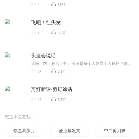
4
3174
飞吧！红头发
4
3.2万
头发会说话
诸病于内，必形于外。头发是每个人彰显个人风格与魅力的象征，同时还是我们身体健康的重要标志。“牵一发而动全身”形象地说明了局部与整体的辩证关系。人体是一个有机的整体，内外相通。头发，是我们身体内部状况的“代言人”：头发，是我们健康状况的“晴雨表"。内有疾患，必定会从头发上表现出来，无法掩盖和隐藏。从头发的优劣可以看出身体健康状况的好坏，头发的任何病变都是身体产生病变的外在表现。因此，没有一个人会对自己的头发无动于衷。爱美之心，人皆有之。能拥有一头健康靓丽的秀发，是我们每一个人的梦想。但梦想与现实之间总是有差距的，头发往往成为许多朋友的烦恼之源。可光烦恼有什么用呢？大家到底对自己的头发了解多少呢？头发喜欢怎样的生活？头发最需要什么？倾听头发心声，《头发会说话》带你走进头发的内心世界……《头发会说话》由项星编著[1]。
67
2.1万
剪灯新话·剪灯馀话
49
5.5万
您是不是在找：
你是我岁月的剪影
爱上戴发夹的女孩
中二剪刀神