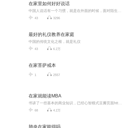
在家里如何好好说话
中国人说话有一个习惯，就是在外面的时候，面对陌生人或者关系一般的人，总是彬彬有礼，和颜悦色，显得很有礼貌，较少和人发生矛盾；而在家里时，面对自己的家人、亲人，则表现得很不耐烦，说起话来毫无顾忌，完全没有耐心，讽刺、挖苦、大吼大叫，怎么痛...
43
3296
最好的礼仪教养在家庭
中国的传统文化之根，就是礼仪
43
6.2万
在家菩萨戒本
1
2557
在家就能读MBA
书讲了一些基本的商业知识，已经心智模式豆瓣页面https://book.douban.com/subject/6900660/作者的个人网站 https://personalmba.com/继续学习的书单https://personalmba.com/best-business-books/个人读下来觉得还不错，有兴趣的朋友可以去找书看看
68
4.2万
肺炎在家能得吗