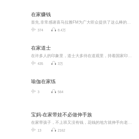
在家赚钱
首先,非常感谢喜马拉雅FM为广大听众提供了这么棒的音频知识分享平台，非常感谢每一位工作人员的辛勤付出！是你们让更多的人方便、快捷地获得更好、更实用的知识！ 微我的这个信：A3435192467，送《55个小本创业项目实战方案》 做为一名主播，我会通过不断地释放价值，不断的传播正能量，努力帮助到更多的人，让没有背景，没有人脉，没有资源的普通人，在当今互联网时代，也可以通过努力，改变自己和家族的命运！
374
8.4万
在家道士
在许多人的印象里，道士大多待在道观里，持着国家印制的道士证，将中国唯一的本土道门宗教传承下去。如果是走上街头摆摊解卦，则会被大多数人认为是骗子。国家没有给我颁发道士证，不过，我却是一名有着真才实学的道士，和坐在观里的那些道士不同，我是个...
435
3万
瑜伽在家练
3
564
宝妈-在家带娃不必做伸手族
在家带孩子，不上班又没有钱，花钱的地方就伸手向老公要，这日子我过够了，不想受人白眼让人看不起。想找回自信，好想飞起来…… 作为全职妈妈，在家里可能有时会闲着，但又有一定的家务要做，不能外出专职打一份工。所以想在家找点事做，赚点钱供家用。所以，全职妈妈在家创 业是个很现实而且是很明智的想法。
13
2162