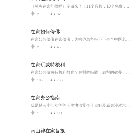
《肺炎在家能得吗》专辑来了！11个音频，10个免费，1个付费，带你科学认识家庭肺炎。免费音频系统讲解10个关键问题，付费音频深度剖析，10篇干货组合拳，让你秒懂！别慌，跟着走，健康不愁！
2
32
在家如何修佛
在家如何修佛在家修佛，为啥你总坚持不下去？中医老炮儿给你支个招 隔壁王大爷天天念叨"阿弥陀佛"，结果转头就跟菜市场大妈为了五毛钱吵得面红耳赤；朋友圈里晒抄经的小张，上个月还在深夜emo发"人生皆苦"，这周就开始狂炫火锅配啤酒——在家修佛这事儿...
2
45
在家玩蒙特梭利
在家如何做蒙特梭利教育？在對的時間，做對的教養！把握孩子學習力爆發的關鍵時刻，孩子就能快樂學、父母輕鬆教！掌握0～6歲九大敏感期，幫助成人了解兒童，幫助兒童內在潛能最大限度的得以發揮.
106
7656
在家办公指南
我是勤劳小仙女等等卡里快清零今年目标夏威夷沙滩汽水比基尼 线上加班到夜里不怕秃头的危机泡面咖啡全备齐趁着年轻要赚很多Money 《在家办公指南》X CC酱2020开年巨制•时下最潮流的办公模式故倾安/陶黎作词X柳为作曲时下最潮流最in的办公指南，欢快活泼的旋律，诙谐幽默的歌词完美诠释每个人在家办公的真实状态，谨以此歌献给每一位默默坚守在自己岗位的人！
1
111
南山律在家备览