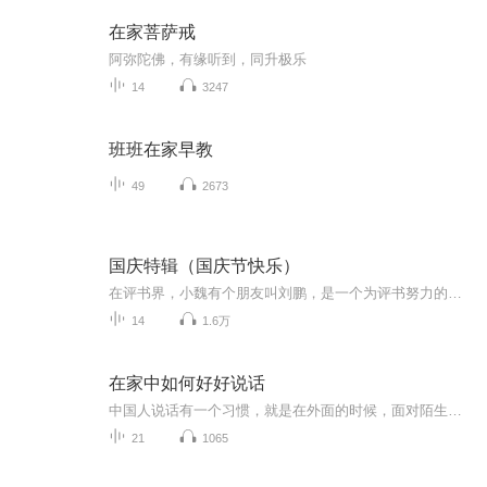
在家菩萨戒
阿弥陀佛，有缘听到，同升极乐
14
3247
班班在家早教
49
2673
国庆特辑（国庆节快乐）
在评书界，小魏有个朋友叫刘鹏，是一个为评书努力的小伙子。在2021年国庆期间，他想弄个特辑，便烦劳我给他录个爱国题材的评书小段儿。这种事情，不是特殊情况，小魏一般不会拒绝，也就给其录了一个《鲁迅踢鬼》，等他传完，我再传到我的专辑里。另外，小...
14
1.6万
在家中如何好好说话
中国人说话有一个习惯，就是在外面的时候，面对陌生人和关系一般的人，总是彬彬有礼，和颜悦色，侃侃而谈，显得很有礼貌，较少和人发生矛盾；在家里时，面对自己的家人、亲人，则表现得很不耐烦，说起话来毫无顾忌，完全没有耐心，讽刺、挖苦、大吼大叫，...
21
1065