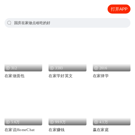
打开APP
国庆在家做点啥吃的好
312
3593
2016
在家做面包
在家学好英文
在家律学
5.6万
99.9万
4.1万
在家说HomeChat
在家赚钱
赢在家庭