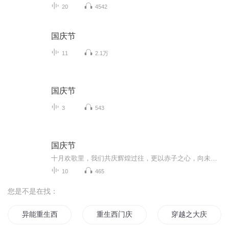
20
4542
国庆节
11
2.1万
国庆节
3
543
国庆节
十月欢歌里，我们共庆辉煌过往，更以赤子之心，向未来书写滚烫的誓言——这盛世，值得我们以热爱相拥。
10
465
您是不是在找：
异能重生西门庆
重生西门庆
穿越之大庆帝国