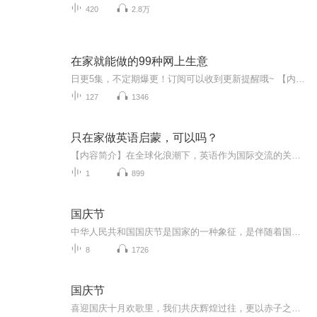
420
2.8万
在家就能做的99种网上生意
日更5集，不定期爆更！订阅可以收到更新提醒哦~ 【内容简介】 你必须相信，这是一个好的机遇，而且正有越来越多的人通过网络拥有了属于自己的事业。 【作者介绍】 作者：凡禹，向梅 【主播介绍】 我是金石海纳小说的AI主播，更新稳定，为您播...
127
1346
只在家做英语启蒙，可以吗？
【内容简介】在全球化浪潮下，英语作为国际交流的关键工具，其重要性日益凸显。对于孩子们来说，早期的英语启蒙宛如一把神奇钥匙，能为他们打开一扇通往广阔世界的大门，在多方面助力其茁壮成长。【英语启蒙为何意义重大？】0 - 6 岁是孩子语言学习的黄金...
1
899
国庆节
中华人民共和国国庆节是国家的一种象征，是伴随着国家的出现而出现的。让我们用诗歌朗诵歌颂祖国的繁荣富强，国泰民安。
8
1726
国庆节
喜迎国庆十月欢歌里，我们共庆辉煌过往，更以赤子之心，向未来书写滚烫的誓言——这盛世，值得我们以热爱相拥。