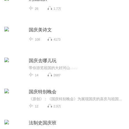
26
1.7万
国庆美诗文
108
4173
国庆去哪儿玩
带你游览祖国的大好河山……
14
2687
国庆特别晚会
《原创》：《国庆特别晚会》为展现国庆的喜庆与祖国的深情我将以具体的场景切入从清晨升旗的庄严到街头巷尾的欢庆到历史与当下的交融，用优美的笔触传递对祖国的热爱与自豪！用诗歌和情感美文形式，歌颂祖国的繁荣富强，祝人民幸福安康！
12
2.9万
法制史国庆班