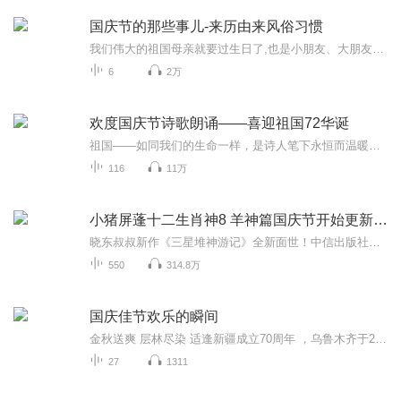
国庆节的那些事儿-来历由来风俗习惯
我们伟大的祖国母亲就要过生日了,也是小朋友、大朋友们最喜欢的“国庆小长假”或说“黄金周”还有说”国庆7天乐”的，说法真是不一而足。那么“国庆节”是怎么来的？自古以来国庆节怎么庆贺？新中国国庆节的来历，以及新中国国庆节的庆贺方式又有哪些呢？ ...
6
2万
欢度国庆节诗歌朗诵——喜迎祖国72华诞
祖国——如同我们的生命一样，是诗人笔下永恒而温暖的主题。在祖国72周年华诞来临之际，特创建这个诗歌朗诵专辑，诵读经典爱国篇章，和大家一起歌颂祖国，向国庆的献礼！祝愿伟大的祖国繁荣富强，祝愿大家国庆节快乐，度过平安快乐的黄金周假期！
116
11万
小猪屏蓬十二生肖神8 羊神篇国庆节开始更新啦！
晓东叔叔新作《三星堆神游记》全新面世！中信出版社出版！京东当当淘宝均有售！点蓝色字收听——《小猪屏蓬爆笑日记2024》《小猪屏蓬爆笑日记2》《小猪屏蓬爆笑日记1》让你笑得喘不上气！《我进故宫当富翁——小猪屏蓬故宫财商笔记》教你成为大富翁！《小...
550
314.8万
国庆佳节欢乐的瞬间
金秋送爽 层林尽染 适逢新疆成立70周年 ，乌鲁木齐于2025年9月23日迎来党中央和习大大带领的慰问团。新疆各族群众欢欣鼓舞，热烈欢迎。
27
1311