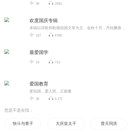
38
2592
欢度国庆专辑
本辑以诗歌和歌颂祖国文章为主，金秋十月，丹桂飘香，在这个充满丰收喜悦的季节里，我们满怀激动和自豪，迎来了中华人民共和国76周年华诞。这不仅是一个庄重的纪念日，更是全体中华儿女共同欢庆的盛大的节日，承载着深厚的民族情感和历史意义.
167
6788
最爱国学
19
710
爱国教育
爱祖国，爱人民。正能量
38
5.2万
您是不是在找：
快斗与青子的情人节
大庆皇太子
普天同庆