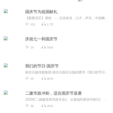
乐）
国庆节为祖国献礼
【蔡蔡演艺】课程﹣-﹣主持表演，口才，声乐，中国舞，民族舞。独特的小舞台，专业的录音棚，每一位同学都能成为优秀的小明星。独特的教学模式，轻松上课，快乐学习！知名主持人，舞蹈家，高级教师任职授课！江南总校：河沟街42号三楼 18545856430江北分校...
215
1.7万
庆祝七一和国庆节
24
1818
我们的节日-国庆节
南京出版传媒集团·南京出版社出版的图书《我们的节日》通过对中国节日文化和节日意义进行深度的挖掘，面向青少年群体构建独具特色的栏目内容，以此丰富春节、元宵节、清明节、端午节、七夕节、中秋节、重阳节等传统节日；六一节、教师节、国庆节等新兴节日的文化内涵和表现形式。促进青少年形成新的节日习俗，提升节日仪式感、认同感。音频作品由金陵朗读者联盟志愿者朗诵，南京音像出版社、金陵图书馆联合制作。
35
8076
二建市政冲刺，适合国庆节逆袭
2020年二级建造师市政专业1、从基础到密训冲刺V2、从精华课程到超压密押V3、0基础同步更新v4、持续更新到2020年考试V5、只要你跟着学让你一次稳拿证V6、渠道超压压题，超压三页纸等独家绝密压题!
36
2619