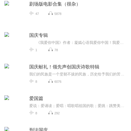
剧场版电影合集（很杂）
47
5878
国庆专辑
《我爱你中国》作者：凝嫣心语我爱你中国！我爱你春天蓬勃的秧苗；我爱你秋日金黄的硕果。我爱你中国！我爱你青松气质，我爱你红梅品格！我爱你家乡的甜蔗好像乳汁滋润着我的心窝。我爱你中国，我要把最美的歌儿献给你，我的母亲我的祖国。我爱你中国，我爱...
1
78
国庆献礼！领先声创国庆诗歌特辑
我们的民族是一个坚韧不拔的民族，历史给予我们的苦难都变成了闪着金光的勋章！我们的国家是一个龙腾虎跃的国家，那条巨龙正以不可阻挡之势崛起于神奇的东方！------------------------------------------------值此祖国70周年华诞之际，领先声创以诗歌向祖国献礼！用我们的声音、用我们的热血、用我们的灵魂诵读经典爱国篇章，歌颂我们的祖国！永远繁荣富强！
8
6076
爱国篇
爱说：爱诵读；爱唱：唱歌唱祖国的歌；爱跳：跳赞美祖国的舞；这里的“说‘’就说我热爱祖国的情怀。
8
292
刑法国庆