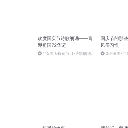
欢度国庆节诗歌朗诵——喜
国庆节的那些
迎祖国72华诞
风俗习惯
115国庆特别节目-诗歌朗诵-
06-法国-
中国梦
国庆节的那些