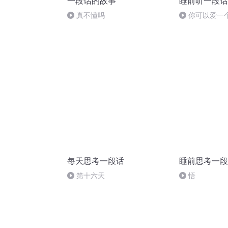
一段话的故事
睡前听一段话
真不懂吗
你可以爱一
但绝不能不要
每天思考一段话
睡前思考一段
第十六天
悟