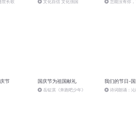
盛世长歌
文化自信 文化强国
怎能没有你，
庆节
国庆节为祖国献礼
我们的节日-
岳钲淇《奔跑吧少年》
诗词朗诵：沁
读者：张继军