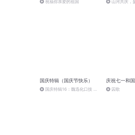
祝福你亲爱的祖国
山河共庆，
国庆特辑（国庆节快乐）
庆祝七一和国
国庆特辑16：魏迅化口技 二
囚歌
胡 东方红+一般唱法和原生态