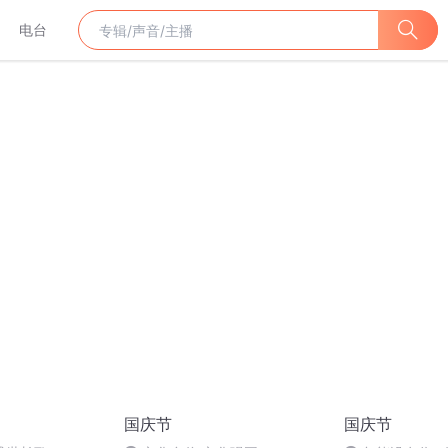
电台
国庆节
国庆节