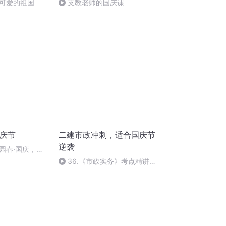
可爱的祖国
支教老师的国庆课
国庆节
二建市政冲刺，适合国庆节
逆袭
园春·国庆，朗
36.《市政实务》考点精讲第
36节课_2020926212025