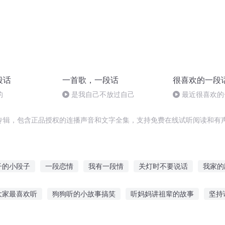
段话
一首歌，一段话
很喜欢的一段
的
是我自己不放过自己
最近很喜欢的
专辑，包含正品授权的连播声音和文字全集，支持免费在线试听阅读和有声
子的小段子
一段恋情
我有一段情
关灯时不要说话
我家的
远古神话最强玩家
曾经有过一段爱
庆云传奇
玩命的节奏
大家最喜欢听
狗狗听的小故事搞笑
听妈妈讲祖辈的故事
坚持
人有庆
那一段的我们
故事在线听
陈姐带你听故事视频
盗墓笔记听雷故事摘要
大雄