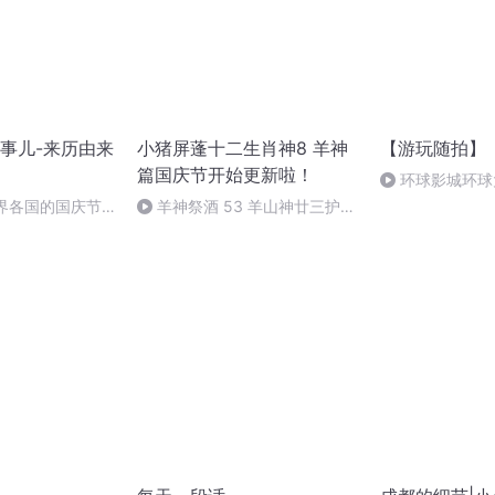
事儿-来历由来
小猪屏蓬十二生肖神8 羊神
【游玩随拍】
篇国庆节开始更新啦！
环球影城环球
世界各国的国庆节-
羊神祭酒 53 羊山神廿三护祭
事儿
坛 敬天地白泽做祭酒（4）