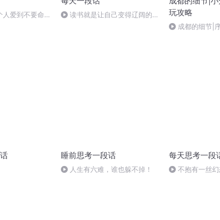
每天一段话
成都的细节|
玩攻略
个人爱到不要命，
读书就是让自己变得辽阔的过
脸
程
成都的细节|
话
睡前思考一段话
每天思考一段
人生有六难，谁也躲不掉！
不抱有一丝幻
机会，不停止一