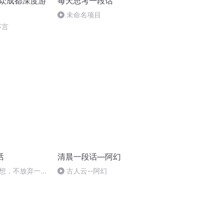
小众成都深度游
每天思考一段话
未命名项目
序言
话
清晨一段话—阿幻
想，不放弃一点
古人云--阿幻
日努力