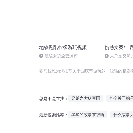
地铁跑酷柠檬游玩视频
伤感文案/一
隐秘女孩全套测评
人总是突然
喜马拉雅为您推荐关于国庆节游玩的一段话的精选
穿越之大庆帝国
九个关于粽
您是不是在找：
男神是个段子手
大庆皇太子
星星的故事在线听
什么故事
最新搜索推荐：
天龙之段阳
夜循玩话
一
烟烟听鬼故事
6岁故事睡前