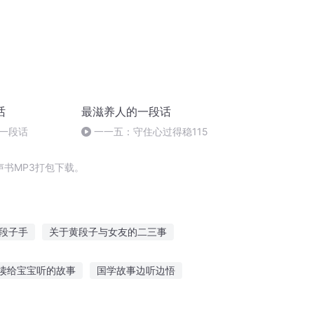
话
最滋养人的一段话
一段话
一一五：守住心过得稳115
书MP3打包下载。
段子手
关于黄段子与女友的二三事
双神小段子
东海段子手
重庆儿女
读给宝宝听的故事
国学故事边听边悟
听鬼小故事视频
知乎听故事的声音