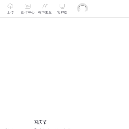
上传
创作中心
有声出版
客户端
国庆节