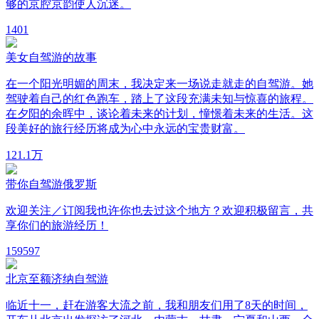
够的京腔京韵使人沉迷。
1
401
美女自驾游的故事
在一个阳光明媚的周末，我决定来一场说走就走的自驾游。她
驾驶着自己的红色跑车，踏上了这段充满未知与惊喜的旅程。
在夕阳的余晖中，谈论着未来的计划，憧憬着未来的生活。这
段美好的旅行经历将成为心中永远的宝贵财富。
12
1.1万
带你自驾游俄罗斯
欢迎关注／订阅我也许你也去过这个地方？欢迎积极留言，共
享你们的旅游经历！
15
9597
北京至额济纳自驾游
临近十一，赶在游客大流之前，我和朋友们用了8天的时间，