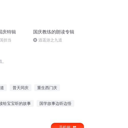
国庆特辑
国庆教练的朗读专辑
国担当
逍遥游之九道
载。
道
普天同庆
重生西门庆
有庆
庆元纪年
灌篮之我是阿神
读给宝宝听的故事
国学故事边听边悟
听鬼小故事视频
知乎听故事的声音
手机端