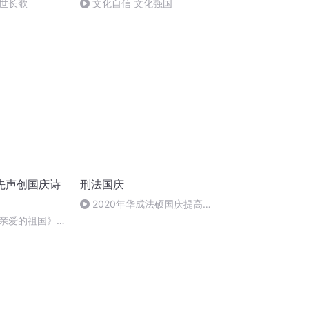
世长歌
文化自信 文化强国
先声创国庆诗
刑法国庆
2020年华成法硕国庆提高班
刑法陈 (26)
亲爱的祖国》温