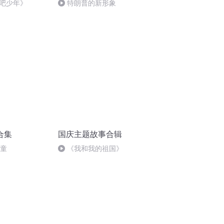
吧少年》
特朗普的新形象
合集
国庆主题故事合辑
儿童
《我和我的祖国》