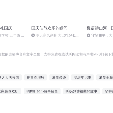
礼国庆
国庆佳节欢乐的瞬间
慢语诉山河｜
学校 五年级 孙
冬天寒风刺骨 大巴扎好似温
守望和平，大
暖的春天
授权的连播声音和文字全集，支持免费在线试听阅读和有声书MP3打包下
越之大庆帝国
把青春灌醉
灌篮传说
安庆年记事
灌篮王花
灌篮天才
嘉庆皇帝
异能重生西门庆
大庆第一恶
一人
大家最喜欢听
狗狗听的小故事搞笑
听妈妈讲祖辈的故事
坚持
故事在线听
陈姐带你听故事视频
盗墓笔记听雷故事摘要
大雄