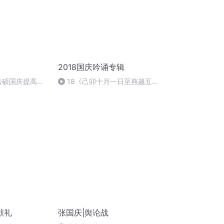
2018国庆吟诵专辑
成法硕国庆提高班
18《己卯十月一日至燕越五
)
日罹狴犴有感而赋》组律18首
文天祥 自由吟诵
献礼
张国庆|舆论战