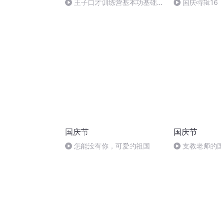
王子口才训练营基本功基础版
国庆特辑16
（99首）
胡 东方红+一
国庆节
国庆节
怎能没有你，可爱的祖国
支教老师的