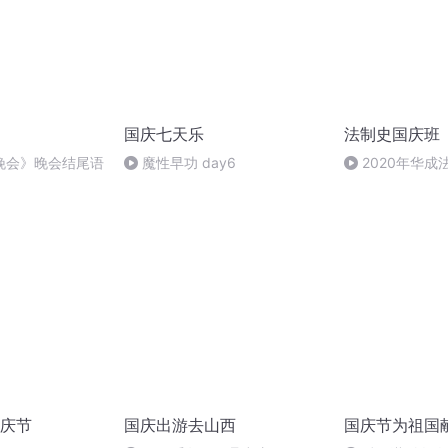
国庆七天乐
法制史国庆班
晚会》晚会结尾语
魔性早功 day6
2020年华
法制史马志冰 (12
庆节
国庆出游去山西
国庆节为祖国