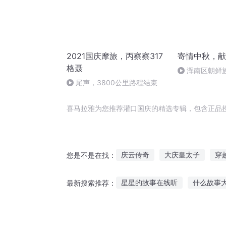
2021国庆摩旅，丙察察317
寄情中秋，献
格聂
浑南区朝鲜族
多永
尾声，3800公里路程结束
喜马拉雅为您推荐灌口国庆的精选专辑，包含正品
庆云传奇
大庆皇太子
穿
您是不是在找：
重生之西门庆
庆阳成长手札
星星的故事在线听
什么故事
最新搜索推荐：
重庆儿女
灌篮之我很强
烟烟听鬼故事
6岁故事睡前