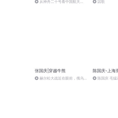
从神舟二十号看中国航天
囚歌
的“隐形实力”
张国庆|穿越牛熊
陈国庆-上海
赫尔松大战近在眼前，俄乌冲
陈国庆 毛猛
突的关键之战，将会如何发展？