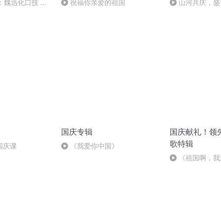
：魏迅化口技 二
祝福你亲爱的祖国
山河共庆，盛
般唱法和原生态
国庆专辑
国庆献礼！领
歌特辑
国庆课
《我爱你中国》
《祖国啊，我
婉