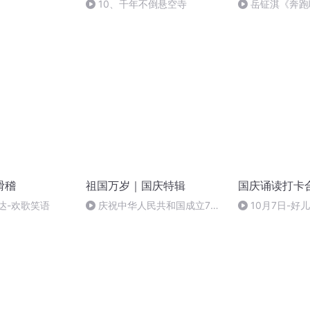
10、千年不倒悬空寺
岳钲淇《奔跑
滑稽
祖国万岁｜国庆特辑
国庆诵读打卡
达-欢歌笑语
庆祝中华人民共和国成立73
10月7日-好
周年 天安门广场举行升国旗仪式