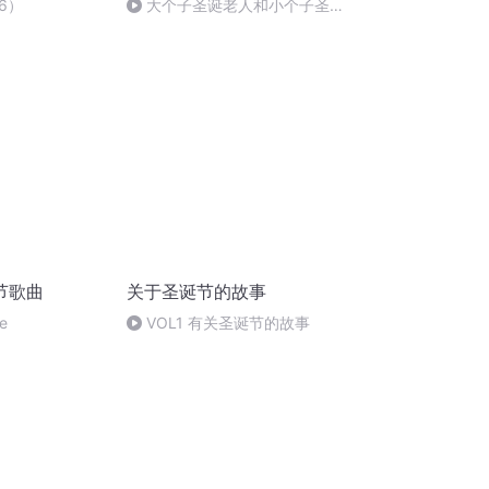
6）
大个子圣诞老人和小个子圣诞
老人
节歌曲
关于圣诞节的故事
ee
VOL1 有关圣诞节的故事