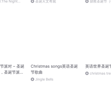
he Night
圣诞天文奇观
拯救圣诞节（
stmas》中英文版
节派对 – 圣诞
Christmas songs英语圣诞
英语世界圣诞
，圣诞节派对
节歌曲
christmas tr
乐
Jingle Bells