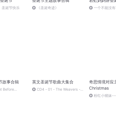
圣诞节
圣诞节主题故事合辑
若虹妈妈讲圣
》圣诞节快乐
《圣诞奇迹》
一个不能没有
诞节故事合辑
英文圣诞节歌曲大集合
奇思情境对应
Christmas
t Before
CD4 - 01 - The Weavers -
We Wish You A Merry
粉红小猪妹--
Christmas
Peppa Pig Chri