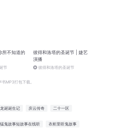
你所不知道的
彼得和洛塔的圣诞节 | 婕艺
演播
圣诞节
彼得和洛塔的圣诞节
书MP3打包下载。
龙诞诞生记
庆云传奇
二十一区
重庆儿女
大庆皇太子
神皇诞生
猛鬼故事短故事在线听
衣柜里听鬼故事