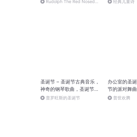
Rudolph The Red Nosed
经典儿童诗《T
Reindeer Song _ 快动画
Before Chri
圣诞节 – 圣诞节古典音乐，
办公室的圣诞
神奇的钢琴歌曲，圣诞节夕
节的派对舞曲
的音乐
的背景环境音
普罗旺斯的圣诞节
普世欢腾