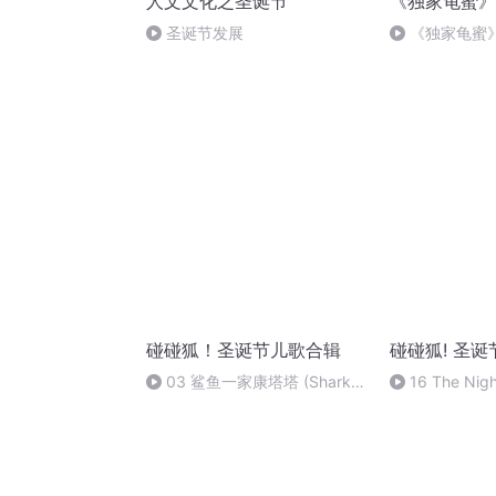
人文文化之圣诞节
《独家龟蜜》
圣诞节发展
《独家龟蜜
碰碰狐！圣诞节儿歌合辑
碰碰狐! 圣
03 鲨鱼一家康塔塔 (Shark
16 The Nigh
Cantata)
Christmas