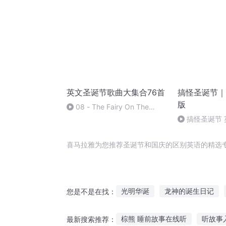
英文圣诞节歌曲大集合76首
搞怪圣诞节｜
版
08 - The Fairy On The
Christmas Tree
搞怪圣诞节 
喜马拉雅为您推荐圣诞节和国庆的区别英语的精选
光明华诞
龙神的诞生日记
您是不是在找：
传说诞生
龙诞风云
爱在
棕熊 睡前故事在线听
听故事
最新搜索推荐：