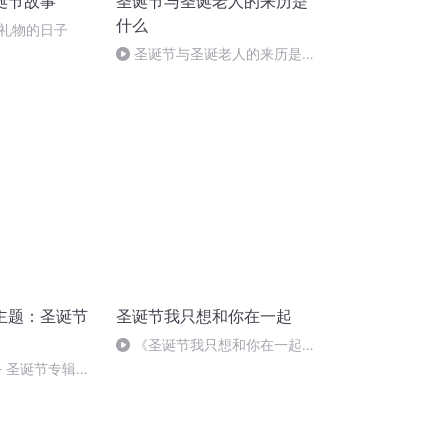
诞节故事
圣诞节与圣诞老人的来历是
什么
礼物的日子
圣诞节与圣诞老人的来历是什
么
主题：圣诞节
圣诞节我只想和你在一起
《圣诞节我只想和你在一起》
伴奏
- 圣诞节专辑
stmas Episode