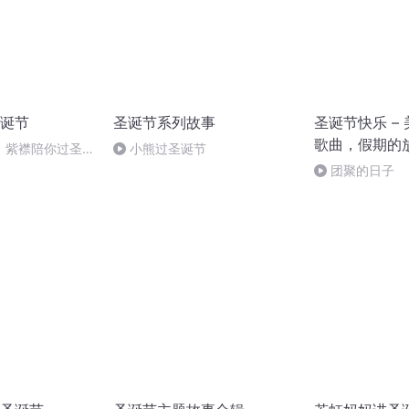
诞节
圣诞节系列故事
圣诞节快乐 –
歌曲，假期的
】紫襟陪你过圣诞
小熊过圣诞节
团聚的日子