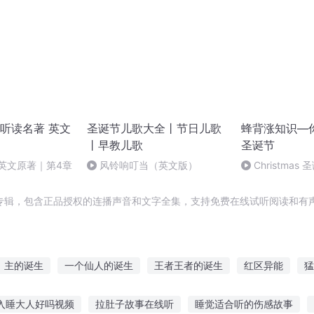
听读名著 英文
圣诞节儿歌大全丨节日儿歌
蜂背涨知识—
丨早教儿歌
圣诞节
英文原著｜第4章
风铃响叮当（英文版）
Christmas 
专辑，包含正品授权的连播声音和文字全集，支持免费在线试听阅读和有声
主的诞生
一个仙人的诞生
王者王者的诞生
红区异能
猛
同时区
小强诞生记
影后诞生记
一人有庆
新诞生的世界
入睡大人好吗视频
拉肚子故事在线听
睡觉适合听的伤感故事