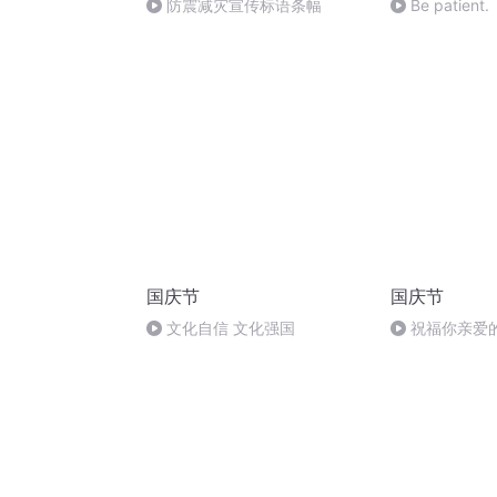
防震减灾宣传标语条幅
Be patient
国庆节
国庆节
文化自信 文化强国
祝福你亲爱