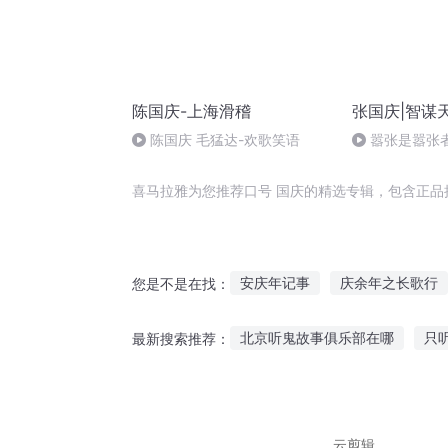
陈国庆-上海滑稽
张国庆|智谋
陈国庆 毛猛达-欢歌笑语
嚣张是嚣张
喜马拉雅为您推荐口号 国庆的精选专辑，包含正品
安庆年记事
庆余年之长歌行
您是不是在找：
一人有庆
大庆第一恶
异
北京听鬼故事俱乐部在哪
只
最新搜索推荐：
斗破之天庆焰火
穿越之大庆
老鼠叫你的故事怎么听
古代
哄小孩睡觉听的故事
小学听
云剪辑