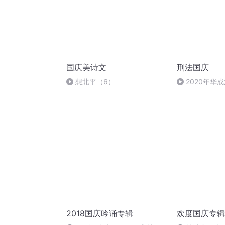
国庆美诗文
刑法国庆
想北平（6）
2020年华
刑法陈 (26)
2018国庆吟诵专辑
欢度国庆专辑