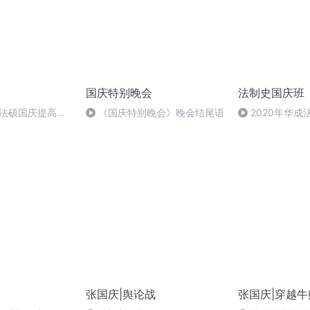
国庆特别晚会
法制史国庆班
成法硕国庆提高班
《国庆特别晚会》晚会结尾语
2020年华
法制史马志冰 (12
张国庆|舆论战
张国庆|穿越牛