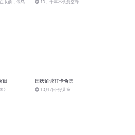
在眼前，俄乌冲
10、千年不倒悬空寺
将会如何发展？
合辑
国庆诵读打卡合集
国》
10月7日-好儿童