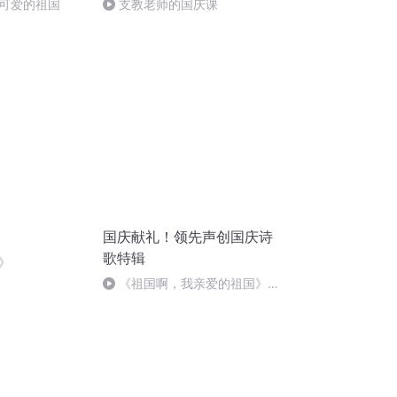
可爱的祖国
支教老师的国庆课
国庆献礼！领先声创国庆诗
歌特辑
》
《祖国啊，我亲爱的祖国》温
婉