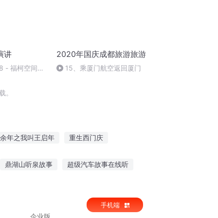
演讲
2020年国庆成都旅游旅游
 - 福柯空间回
15、乘厦门航空返回厦门
载。
余年之我叫王启年
重生西门庆
穿之吉庆有余
庆之的野望
鼎湖山听泉故事
超级汽车故事在线听
入户听老党员讲故事
恐怖鲶鱼故事在线听
手机端
企业版