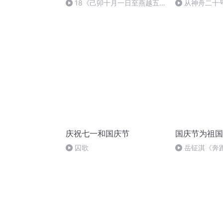
18《己卯十月一日至燕越五
从神舟二十
日罹狴犴有感而赋》组律18首
的“隐形实力”
文天祥 自由吟诵
庆祝七一和国庆节
国庆节为祖国
囚歌
岳钲淇《奔