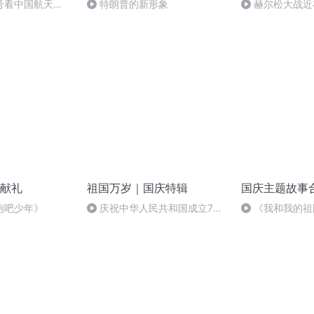
号看中国航天
特朗普的新形象
赫尔松大战近
突的关键之战，
献礼
祖国万岁｜国庆特辑
国庆主题故事
跑吧少年》
庆祝中华人民共和国成立73
《我和我的祖
周年 天安门广场举行升国旗仪式