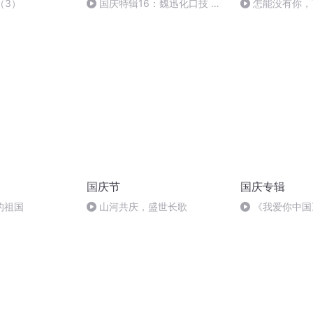
.（3）
国庆特辑16：魏迅化口技 二
怎能没有你，
胡 东方红+一般唱法和原生态
国庆节
国庆专辑
的祖国
山河共庆，盛世长歌
《我爱你中国