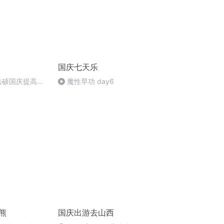
国庆七天乐
成法硕国庆提高班
魔性早功 day6
)
熊
国庆出游去山西