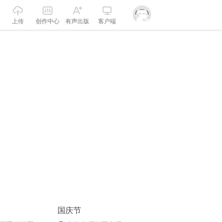
上传
创作中心
有声出版
客户端
国庆节