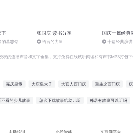
天下
张国庆|读书分享
国庆十篇经典
者的墓志铭
语言的力量
十篇经典演讲8
归异托邦演讲
授权的连播声音和文字全集，支持免费在线试听阅读和有声书MP3打包下
嘉庆皇帝
大庆皇太子
大官人西门庆
重生之西门庆
庆
能重生西门庆
大号美女和小号狗狗
普天同庆
庆元纪年
快
听不看的少儿故事
怎么下载故事给幼儿听
邻居有故事可以听吗
帝国
庆阳成长手札
重庆儿女
歌曲怎么讲故事听
听故事对孩子的作用
免费VIP的听故事软件
故事答题模板下载
过去当故事讲给别人听
主播培训
小雅智能
车联网平台