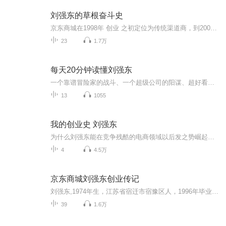
刘强东的草根奋斗史
京东商城在1998年 创业 之初定位为传统渠道商，到2001年，打算复制国美、苏宁的商业模式经营IT连锁店，到2003年，京东商城的IT连锁店已经发展到十多家，但最后由于“非典”的到来而被迫歇业。之后通过一年的时间开始尝试线上和线下相结合的模式经营产品，2005年，公司最终下定决心关闭零售店面，转型为一家专业的电子商务公司。
23
1.7万
每天20分钟读懂刘强东
一个靠谱冒险家的战斗、一个超级公司的阳谋、超好看的电子商务战争史和攻略手册。谁是电商之王:前十年看马云，后十年看东哥?不一定会改变世界，但一定会震惊世界。他是同行口中的老刘，粉丝口中的东哥。他是刘强东，一个勇往直前的铁腕企业家、电子商务领域的靠谱冒险家、一个超级战士。强哥透露新一代的互联网商机来临，这将是前所未有的赚钱趋势，将是改变普通人命运的商机，是一个可以月入10万，年赚百万的商机。如果你想在互联网上创业，又没有经验， 请加微信15827116638 ，一个真正的战士需...
13
1055
我的创业史 刘强东
为什么刘强东能在竞争残酷的电商领域以后发之势崛起风云，改变格局并成为一代传奇？是什么成就了刘强东，他到底有何特性？刘强东一贯的商业逻辑是什么，他对京东的未来如何策划？ 作为听众，你会发现自己从来没有如此近距离而又能跨越时间的长河了解一个有血有肉，有着世俗情绪而又兼具枭雄特质的刘强东！ 我们不难发现少时经历对人格品质上午影响之深刻，而这又会深入根植于其商业逻辑和经营哲学之中，继而乃成败之关键。欢迎在线交流：微信【1101981272
4
4.5万
京东商城刘强东创业传记
刘强东,1974年生，江苏省宿迁市宿豫区人，1996年毕业于中国人民大学社会学系，是大型网购平台京东商城的CEO。曾就职于某著名外资企业，历任电脑担当、业务担当、物流主管等职。1998年自主创业，最早在中关村做传统的IT代理和零售，2004年转型做电子商务，成立京东。 这是关于刘强东讲述京东创业史最全面最深度最有看点的一次访谈。此前，刘强东因为带领京东商城进行了几轮巨额融资却迟迟不能盈利而遭到人们的质疑，如今京东在将近二十载的电商征程中首次实现全面盈利，我们在此刻回顾京东舵手刘强东的创业历程，或许会对京东有更新的认识。
39
1.6万