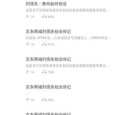
刘强东：教你如何创业
这是关于刘强东讲述京东创业史最全面最深度最具有营销技巧最有看点的一次访谈。教您如何创业做销售，如果你也有创业梦想，不甘平庸，请您加微信：18318879884来开启您的创业之旅！此前，刘强东因为带领京东商城进行了几轮巨额融资却迟迟不能盈利而遭到人们的质疑，如今京东在将近二十载的电商征程中首次实现全面盈利，我们在此刻回顾京东舵手刘强东的创业历程，或许会对京东有更新的认识。
14
6026
京东商城刘强东创业传记
刘强东,1974年生，江苏省宿迁市宿豫区人，1996年毕业于中国人民大学社会学系，是大型网购平台京东商城的CEO。曾就职于某著名外资企业，历任电脑担当、业务担当、物流主管等职。1998年自主创业，最早在中关村做传统的IT代理和零售，2004年转型做电子商务，成立京东。
14
2076
京东商城刘强东创业传记
这是关于刘强东讲述京东创业史最全面最深度最有看点的一次访谈。此前，刘强东因为带领京东商城进行了几轮巨额融资却迟迟不能盈利而遭到人们的质疑，如今京东在将近二十载的电商征程中首次实现全面盈利，我们在此刻回顾京东舵手刘强东的创业历程，或许会对京东有更新的认识。 更多创业咨询及经验交流欢迎加主播微信或QQ：940027776.
14
7336
京东商城刘强东创业传记
...
13
2951
京东商城刘强东创业传记