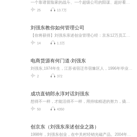
一个靠谱冒险家的战斗、一个超级公司的阳谋、超好看的电子商务战争史和攻略手册。 谁是电商之王：前十年看马云，后十年看东哥？不一定会改变世界，但一定会震惊世界。 他是同行口中的老刘，粉丝口中的东哥。他是刘强东，一个勇往直前的铁腕企业家、电子商...
25
13.7万
刘强东教你如何管理公司
【你将获得】刘强东亲述创业管理心经：京东12万员工高效工作的秘籍是什么？ 京东快递广受好评背后的秘密是什么？ 刘强东是如何牢牢把握公司的控制权？ 怎么管理管理培训高管团队？
14
1.3万
电商货源有何门道-刘强东
刘强东,1974年生，江苏省宿迁市宿豫区人，1996年毕业于中国人民大学社会学系，是大型网购平台京东商城的CEO。曾就职于某著名外资企业，历任电脑担当、业务担当、物流主管等职。1998年自主创业，最早在中关村做传统的IT代理和零售，2004年转型做电子商务，成立京东。...
2
372
成功直销郎永淳对话刘强东
想得不一样，才能活得不一样，用持续精进的努力，撬动最大的可能，教你用最短的时间，超越身边更优秀的人！我是东岳老师，期待你接下来的学习，可以打破你的思维逻辑，让你与全球精英大脑同步1、中国目前微商接近 2000万，而且从业人员会越来越多，但是事实上95%的微商都最终无奈放弃，真正赚钱的只有5%不到！失败率这么高的原因是什么 ？ 2、为什么大多数微商频繁换品牌却依然以失败告终？为什么天天勤快刷朋友圈发广告但是根本没效果？ 3、为什么两年时间冒出几万个微商品牌，但是大多数寿命都不超过一年？ 4、为什么说真正的微营销高手基本不刷朋友圈，不发广告，但是产品卖的比谁都好，代理加盟比谁都多？ 5、为什么说互联网营销3.0时代，真正的营销不是靠推销和广告，而是靠吸引的力量，不销而销？ 本专辑为您深度解密！如果想探讨交流微营销可以咨询师微信号zhang18680495762 验证：学习微营销
50
4350
创京东（刘强东亲述创业之路）
1998年，刘强东创业，在中关村经销光磁产品。2004年，因为非典，京东偶然之下转向线上销售。2014年，京东市值已超400亿美元，跻身全球前十大互联网公司之列。这是一个听起来很传奇的创业故事，但只有当事人了解创业维艰。刚转向电商时，传统企业前景光明，...