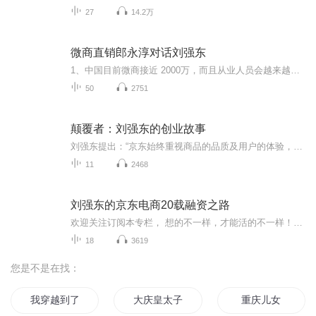
27
14.2万
微商直销郎永淳对话刘强东
1、中国目前微商接近 2000万，而且从业人员会越来越多，但是事实上95%的微商都最终无奈放弃，真正赚钱的只有5%不到！失败率这么高的原因是什么 ？ 2、为什么大多数微商频繁换品牌却依然以失败告终？为什么天天勤快刷朋友圈发广告但是根本没效果？ 3、为什么两年时间冒出几万个微商品牌，但是大多数寿命都不超过一年？ 4、为什么说真正的微营销高手基本不刷朋友圈，不发广告，但是产品卖的比谁都好，代理加盟比谁都多？ 5、为什么说互联网营销3.0时代，真正的营销不是靠推销和广告，而是靠吸引的力量，不销而销？ 本专辑为您深度解密！如果想探讨交流微营销可以咨询师微信号:h175287990 验证：学习微营销
50
2751
颠覆者：刘强东的创业故事
刘强东提出：“京东始终重视商品的品质及用户的体验，并以‘品质、品牌、品商’为核心，逐步建立互联网时代的新秩序和新规则，致力于让每个家庭对品质生活的追求触手可及。”“中国经济未来的出路唯有走品质化、品牌化的道路，把质量放在第一位，扶持大量本土品牌，有了好的品牌，有了高溢价，企业才能得到利润，才可以给员工增加薪水，员工收入提高了才能买得起有品牌、高品质的产品，这样才能形成良性循环。 一个靠谱冒险家的战斗、一个超级公司的阳谋、超好看的电子商务战争史和攻略手册。 谁是电商之王：前十年看马云，后十年看东哥？不一定会改变世界，但一定会震惊世界。 他是同行口中的老刘，粉丝口中的东哥。他是刘强东，一个勇往直前的铁腕企业家、电子商务领域的靠谱冒险家、一个超级战士。
11
2468
刘强东的京东电商20载融资之路
欢迎关注订阅本专栏， 想的不一样，才能活的不一样！用持续精进的努力，撬动最大的可能！教你用最短的时间，超越身边更优秀的人！ 我是星空老师，期望接下来的学习，可以打破你的思维逻辑，让你与全球精英大脑同步！ 如果你渴望快速成长和成功，那么请马上添加星空老师微信942871426，教你用最短的时间，超越身边更优秀的人！马上添加星空老师微信942871426， 让你与全球精英大脑同步！ 刘强东——京东商城董事局主席兼首席执行官 刘强东,1974年生，江苏省宿迁市宿豫区人，1996年毕业于中国人民大学社会学系，是大型网购平台京东商城的CEO。曾就职于某著名外资企业，历任电脑担当、业务担当、物流主管等职。1998年自主创业，最早在中关村做传统的IT代理和零售，2004年转型做电子商务，成立京东。 他是一名成功的创业者，京东已经发展成一个庞大的企业生态圈。本篇内容介绍刘强东20年的一个企业管理秘诀。 这是关于刘强东讲述京东创业史最全面最深度最有看点的一次访谈。此前，刘强东因为带领京东商城，进行了几轮巨额融资，却迟迟不能盈利，而遭到人们的质疑，如今京东在将近二十载的电商征程中，首次实现全面盈利，我们在此刻回顾京东舵手刘强东的创业历程，或许会对京东有更新的认识
18
3619
您是不是在找：
我穿越到了女频
大庆皇太子
重庆儿女