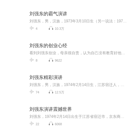
刘强东的霸气演讲
刘强东，男，汉族，1973年3月10日生（另一说法：1974年2月14日） ，江苏宿迁人 ，祖籍湖南湘潭 。京东集团董事局主席兼首席执行官，本科毕业于中国人民大学，民建会员， 河北省阜平县平石头村名誉村主任 万物互联时代，也是普通人翻身的大好机会，一部手机住家创业，助你实现月入5位数以上，详情咨询导师微信415929140.1998年6月18日，在中关村创办京东公司，代理销售光磁产品，并担任总经理 [9] 。2004年，初涉足电子商务领域，创办“京东多媒体网”（京东商...
4
10.3万
刘强东的创业心经
看到刘强东创业，母亲很自责，认为自己没有教育好他。在她看来一个人大的毕业生去中关村摆柜台，是走下坡路，是在做错误的事情。母亲的态度让刘强东很痛苦，然而这种痛苦不光来自母亲的不理解，还来自自己的女友。“我创业的时候也有个女朋友，她也是非常看不起我，那时候她在读研究生，有时候下课会跑到我那，看着我说难道你一辈子就要这么生活下去？” 更难堪是则是来自女友的父母，他们认为刘强东创业是很耻辱的事情，坚决反对女儿和刘强东来往，称不能让自己的女儿跟这么没有出息的人一起生活。
8
9622
刘强东精彩演讲
刘强东，男，汉族，1974年2月14日生，江苏宿迁人，祖籍湖南湘潭 。京东集团董事局主席，本科毕业于中国人民大学，民建会员， 河北省阜平县平石头村名誉村主任 。1998年6月18日，在中关村创办京东公司，代理销售光磁产品，并担任总经理 。2004年，初涉足电...
74
12.5万
刘强东演讲震撼世界
刘强东，1974年2月14日出生于江苏省宿迁市，京东商城创始人、董事局主席兼首席执行官，毕业于中国人民大学。 1998年6月18日，在中关村创办京东公司，代理销售光磁产品，并担任总经理。2004年，初涉足电子商务领域，创办“京东多媒体网”（京东商城的前身），并出任CEO。2009年，他再次入学，就读中欧国际工商学院EMBA。2010年，获得“创新十年”评选活动“未来十年新经济人物”。2011年，出席2011年度华人经济领袖盛典，并获得“2011年度华人经济领袖”。2012年，入选《财富》（中文版）2012年"中国40位40岁以下的商界精英"榜单，并位居榜首。2013年，担任第十二届上海市政协委员。2014年，刘强东以530亿元人民币的财富位列《胡润百富榜》第九。2015年，首次入选《财富》“全球50位最伟大的领导者”。10月26日，以78亿美元的财富位列《2015年福布斯中国富豪榜》第九。2016年5月，获得2016年新财富500富人榜第十一名。 2015年10月1日，刘强东与章泽天在澳大利亚举行婚礼。 2017年11月28日，河北省阜平县平石头村村民委员会正式聘请刘强东担任平石头村“名誉村主任”。
22
6068