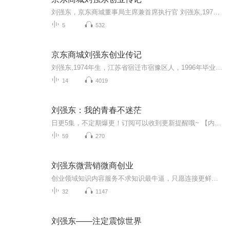
刘强东，京东商城董事局主席兼首席执行官 刘强东,1974年生，江苏省宿迁市宿豫区人，1996年毕业于中国人民大学社会学系，是大型网购平台京东商城的CEO。曾就职于某著名外资企业，历任电脑担当、业务担当、物流主管等职。1998年自主创业，最早在中关村做传统的IT代理和零售，2004年转型做电子商务，成立京东。 这是关于刘强东讲述京东创业史最全面最深度最有看点的一次访谈。靖瑶教练，欢迎学习交流： 微信号18611237886
5
532
京东商城刘强东创业传记
刘强东,1974年生，江苏省宿迁市宿豫区人，1996年毕业于中国人民大学社会学系，是大型网购平台京东商城的CEO。曾就职于某著名外资企业，历任电脑担当、业务担当、物流主管等职。1998年自主创业，最早在中关村做传统的IT代理和零售，2004年转型做电子商务，成立京东。 这是关于刘强东讲述京东创业史最全面最深度最有看点的一次访谈。此前，刘强东因为带领京东商城进行了几轮巨额融资却迟迟不能盈利而遭到人们的质疑，如今京东在将近二十载的电商征程中首次实现全面盈利，我们在此刻回顾京东舵手刘强东的创业历程，或许会对京东有更新的认识。
14
4019
刘强东：我的青春不迷茫
日更5集，不定期爆更！订阅可以收到更新提醒哦~ 【内容简介】 刘强东是当代电商领域传奇人物并不为过。他创业时，中国的电商领域已经有了相当程度的发展，竞争不可谓不激烈。就是在这种情况下，刘强东毫无顾忌地军电商界。他就像一个搅局者，彻底改变...
59
270
刘强东微营销微商创业
创业领域知识内容服务不求知识最牛逼，只愿连接更鲜活！互联网营销商学院首席讲师：泽骏老师，欢迎交流学习：微X：15665192758微博营销 社会化媒体 新媒体 答案营销 创业 创业方向 创业 小本创业 移动创业赚钱项目 投资理财 微信 微商 微营销 直销 保险 商业思维 微商微营销 移动互联网赢在中国 致富 创业 移动互联网 移动互联网 创业 赚钱 社会化营销 互联网思维 营销案例 营销误区 社会化思维 微博 病毒传播 营销故事 娱乐营销 爆点...
32
1147
刘强东——注定震惊世界