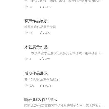
学生作品，朗读、朗诵、演讲，孩子们声情并茂的展示，自信满满的发声。如果你的孩子也正值青春年少，来听听，用声音记录岁月！
15
1749
有声作品展示
精品有声作品展示专辑
11
425
才艺展示作品
本次毕业才艺展示汇集多元艺术形式：钢琴独奏《卡农》《梦中的婚礼》《献给爱丽丝》《生日快乐》四首经典，呈现指尖流淌的旋律之美；诗朗诵《言灵的诞生》以声传情，演绎文字的力量；独唱《敢爱敢做》释放青春热情；口哨吹奏《我和我的祖国》则...
8
457
后期作品展示
各个类型的后期作品展示
120
9235
嘻班儿CV作品展示
嘻班儿CV特写高频区豆妮没伤靓甜美女声，高亢轻盈如小提琴。特殊技能：屏蔽鬼片的女鬼专家。代表作：《少女老妪一秒切换》发呆还是思考清澈男声，婉转流畅如钢琴。特殊技能：脑洞无边的螺旋嘴炮。代表作：《蓝先生和魏先生拌嘴》中频区杀手多肉气场女声，收放有度如法国号。特殊技能：吓哭汉子的狮子吼。代表作：《战国女CEO就职宣言》...