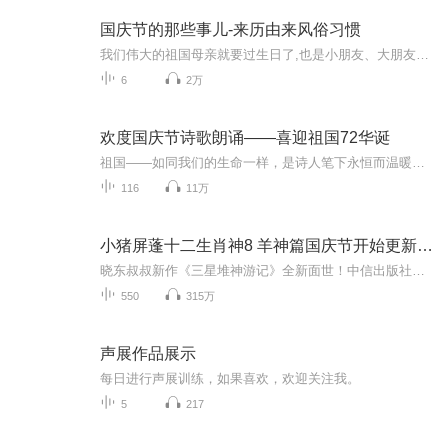
国庆节的那些事儿-来历由来风俗习惯
我们伟大的祖国母亲就要过生日了,也是小朋友、大朋友们最喜欢的“国庆小长假”或说“黄金周”还有说”国庆7天乐”的，说法真是不一而足。那么“国庆节”是怎么来的？自古以来国庆节怎么庆贺？新中国国庆节的来历，以及新中国国庆节的庆贺方式又有哪些呢？ ...
6
2万
欢度国庆节诗歌朗诵——喜迎祖国72华诞
祖国——如同我们的生命一样，是诗人笔下永恒而温暖的主题。在祖国72周年华诞来临之际，特创建这个诗歌朗诵专辑，诵读经典爱国篇章，和大家一起歌颂祖国，向国庆的献礼！祝愿伟大的祖国繁荣富强，祝愿大家国庆节快乐，度过平安快乐的黄金周假期！
116
11万
小猪屏蓬十二生肖神8 羊神篇国庆节开始更新啦！
晓东叔叔新作《三星堆神游记》全新面世！中信出版社出版！京东当当淘宝均有售！点蓝色字收听——《小猪屏蓬爆笑日记2024》《小猪屏蓬爆笑日记2》《小猪屏蓬爆笑日记1》让你笑得喘不上气！《我进故宫当富翁——小猪屏蓬故宫财商笔记》教你成为大富翁！《小...
550
315万
声展作品展示
每日进行声展训练，如果喜欢，欢迎关注我。
5
217