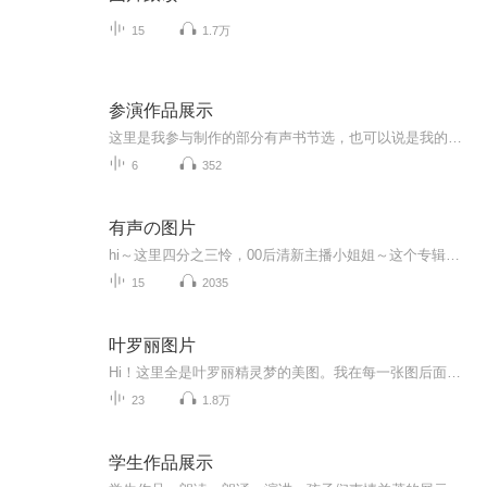
15
1.7万
参演作品展示
这里是我参与制作的部分有声书节选，也可以说是我的声展。磁性浑厚的嗓音，时而透着恐怖悬疑的阴冷，时而充满武林大侠的豪情，亦或在都市的霓虹中带你经历政商大佬的精彩人生。希望你能喜欢！
6
352
有声の图片
hi～这里四分之三怜，00后清新主播小姐姐～这个专辑是由四分之三怜与微笑小熊工作室合作出版，由于都是千怜的工作室，所以质量保障十分，如果您恶意差评，说明您眼睛要么是x了，要么就是您道德有问题～好啦，也当作是千怜500粉丝的福利专辑叭别对我说我喜欢你你廉价的喜欢抵不上夏天的一根雪糕
15
2035
叶罗丽图片
Hi！这里全是叶罗丽精灵梦的美图。我在每一张图后面都给大家留了点时间让大家把喜欢的图保存下来。如果你觉得这个图不太清晰，你可以私信找我要原图哦！
23
1.8万
学生作品展示