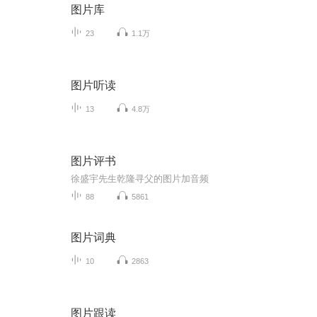
图片库
23
1.1万
图片听读
13
4.8万
图片评书
徐盛宇先生乾隆寻父的图片加音频
88
5861
图片词典
10
2863
图片跟读