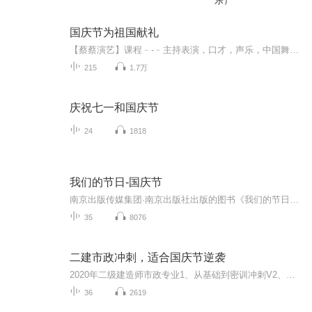
乐）
国庆节为祖国献礼
【蔡蔡演艺】课程﹣-﹣主持表演，口才，声乐，中国舞，民族舞。独特的小舞台，专业的录音棚，每一位同学都能成为优秀的小明星。独特的教学模式，轻松上课，快乐学习！知名主持人，舞蹈家，高级教师任职授课！江南总校：河沟街42号三楼 18545856430江北分校...
215
1.7万
庆祝七一和国庆节
24
1818
我们的节日-国庆节
南京出版传媒集团·南京出版社出版的图书《我们的节日》通过对中国节日文化和节日意义进行深度的挖掘，面向青少年群体构建独具特色的栏目内容，以此丰富春节、元宵节、清明节、端午节、七夕节、中秋节、重阳节等传统节日；六一节、教师节、国庆节等新兴节日的文化内涵和表现形式。促进青少年形成新的节日习俗，提升节日仪式感、认同感。音频作品由金陵朗读者联盟志愿者朗诵，南京音像出版社、金陵图书馆联合制作。
35
8076
二建市政冲刺，适合国庆节逆袭
2020年二级建造师市政专业1、从基础到密训冲刺V2、从精华课程到超压密押V3、0基础同步更新v4、持续更新到2020年考试V5、只要你跟着学让你一次稳拿证V6、渠道超压压题，超压三页纸等独家绝密压题!
36
2619