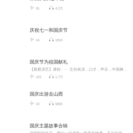
91
4.2万
庆祝七一和国庆节
24
1818
国庆节为祖国献礼
【蔡蔡演艺】课程﹣-﹣主持表演，口才，声乐，中国舞，民族舞。独特的小舞台，专业的录音棚，每一位同学都能成为优秀的小明星。独特的教学模式，轻松上课，快乐学习！知名主持人，舞蹈家，高级教师任职授课！江南总校：河沟街42号三楼 18545856430江北分校...
215
1.7万
国庆出游去山西
10
5805
国庆主题故事合辑