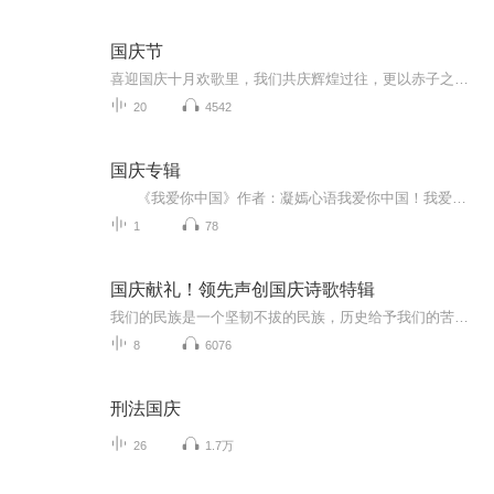
国庆节
喜迎国庆十月欢歌里，我们共庆辉煌过往，更以赤子之心，向未来书写滚烫的誓言——这盛世，值得我们以热爱相拥。
20
4542
国庆专辑
《我爱你中国》作者：凝嫣心语我爱你中国！我爱你春天蓬勃的秧苗；我爱你秋日金黄的硕果。我爱你中国！我爱你青松气质，我爱你红梅品格！我爱你家乡的甜蔗好像乳汁滋润着我的心窝。我爱你中国，我要把最美的歌儿献给你，我的母亲我的祖国。我爱你中国，我爱...
1
78
国庆献礼！领先声创国庆诗歌特辑
我们的民族是一个坚韧不拔的民族，历史给予我们的苦难都变成了闪着金光的勋章！我们的国家是一个龙腾虎跃的国家，那条巨龙正以不可阻挡之势崛起于神奇的东方！------------------------------------------------值此祖国70周年华诞之际，领先声创以诗歌向祖国献礼！用我们的声音、用我们的热血、用我们的灵魂诵读经典爱国篇章，歌颂我们的祖国！永远繁荣富强！
8
6076
刑法国庆
26
1.7万