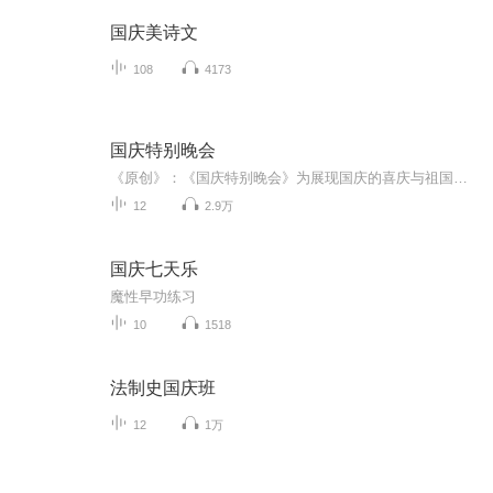
国庆美诗文
108
4173
国庆特别晚会
《原创》：《国庆特别晚会》为展现国庆的喜庆与祖国的深情我将以具体的场景切入从清晨升旗的庄严到街头巷尾的欢庆到历史与当下的交融，用优美的笔触传递对祖国的热爱与自豪！用诗歌和情感美文形式，歌颂祖国的繁荣富强，祝人民幸福安康！
12
2.9万
国庆七天乐
魔性早功练习
10
1518
法制史国庆班
12
1万