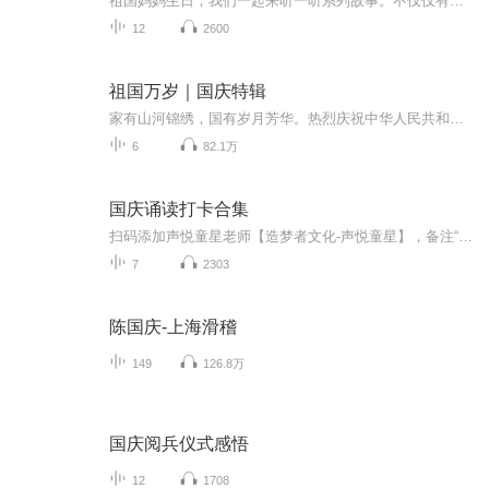
祖国妈妈生日，我们一起来听一听系列故事。不仅仅有《我的祖国》，还有红军故事，也有关于战争的故事，让大家体会到和平年代的不易。
12
2600
祖国万岁｜国庆特辑
家有山河锦绣，国有岁月芳华。热烈庆祝中华人民共和国成立73周年！
6
82.1万
国庆诵读打卡合集
扫码添加声悦童星老师【造梦者文化-声悦童星】，备注“诵读打卡”报名，已添加好友的，直接发送“诵读打卡”报名，报名成功后进入社群。
7
2303
陈国庆-上海滑稽
149
126.8万
国庆阅兵仪式感悟
12
1708