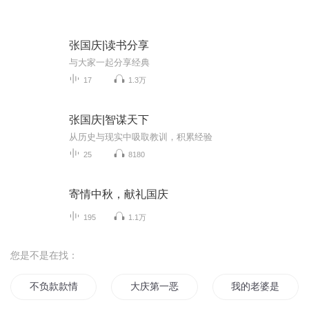
张国庆|读书分享
与大家一起分享经典
17
1.3万
张国庆|智谋天下
从历史与现实中吸取教训，积累经验
25
8180
寄情中秋，献礼国庆
195
1.1万
您是不是在找：
不负款款情深
大庆第一恶
我的老婆是大款