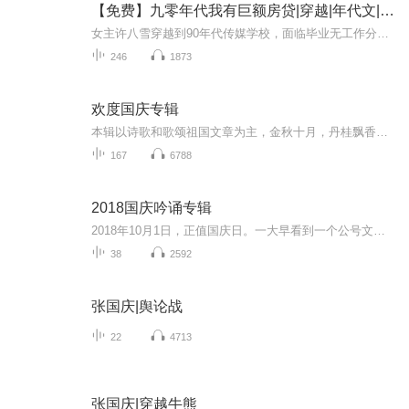
【免费】九零年代我有巨额房贷|穿越|年代文|娱乐圈
女主许八雪穿越到90年代传媒学校，面临毕业无工作分配困境。得知原主工作被抢，还因母亲常来要钱生活窘迫。恰逢南城经济台招人，她决定一试，开启改变命运之旅。
246
1873
欢度国庆专辑
本辑以诗歌和歌颂祖国文章为主，金秋十月，丹桂飘香，在这个充满丰收喜悦的季节里，我们满怀激动和自豪，迎来了中华人民共和国76周年华诞。这不仅是一个庄重的纪念日，更是全体中华儿女共同欢庆的盛大的节日，承载着深厚的民族情感和历史意义.
167
6788
2018国庆吟诵专辑
2018年10月1日，正值国庆日。一大早看到一个公号文章，正是文天祥的《己卯十月一日至燕越五日罹狴犴有感而赋》。当然，彼十一非当今的十一。不过数字的巧合还是让人感触，今天拿来读一读，体味一番历史英杰的民族情怀，恰也当时。 根据诗题来看，这组诗是写于十月一日至十月五日之间，是文天祥被俘之后所作，这些诗作不仅有凛凛正气，更也能看的到他百端交集的复杂情感。另一首于右任先生的《望大陆》，微信公号有称《望乡》，一句“山之上国之殇”荡气回肠，一并兴起拿来读了一读。仓促间多有瑕疵...
38
2592
张国庆|舆论战
22
4713
张国庆|穿越牛熊